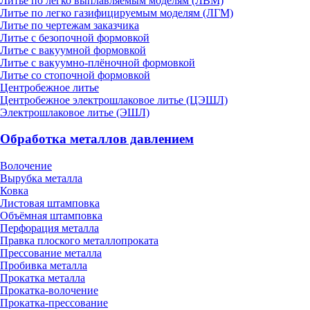
Литье по легко выплавляемым моделям (ЛВМ)
Литье по легко газифицируемым моделям (ЛГМ)
Литье по чертежам заказчика
Литье с безопочной формовкой
Литье с вакуумной формовкой
Литье с вакуумно-плёночной формовкой
Литье со стопочной формовкой
Центробежное литье
Центробежное электрошлаковое литье (ЦЭШЛ)
Электрошлаковое литье (ЭШЛ)
Обработка металлов давлением
Волочение
Вырубка металла
Ковка
Листовая штамповка
Объёмная штамповка
Перфорация металла
Правка плоского металлопроката
Прессование металла
Пробивка металла
Прокатка металла
Прокатка-волочение
Прокатка-прессование