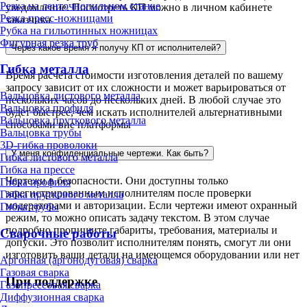
Резка на ленточнопильном станке
уведомление. Посмотреть КП можно в личном кабинете
Резка пресс-ножницами
заказчика
Рубка на гильотинных ножницах
Фигурная резка труб
Через какое время я получу КП от исполнителей?
Гибка металла
Время расчета стоимости изготовления деталей по вашему
запросу зависит от их сложности и может варьироваться от
Вальцовка листового металла
нескольких часов до нескольких дней. В любой случае это
Вальцовка профиля
будет быстрее, чем искать исполнителей альтернативными
Вальцовка пруткового металла
способами вне платформы
Вальцовка трубы
3D-гибка проволоки
У меня конфиденциальные чертежи. Как быть?
Гибка листового металла
Гибка на прессе
Чертежи в безопасности. Они доступны только
Гибка профиля
зарегистрированным исполнителям после проверки
Гибка пруткового металла
модераторами и авторизации. Если чертежи имеют охранный
Гибка трубы
режим, то можно описать задачу текстом. В этом случае
подробно пропишите габариты, требования, материалы и
Сварочные работы
допуски. Это позволит исполнителям понять, смогут ли они
изготовить ваши детали на имеющемся оборудовании или нет
Аргонная (аргонодуговая) сварка
Газовая сварка
При поддержке
Газопрессовая сварка
Диффузионная сварка