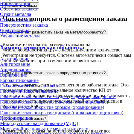
Нормализация
Разместить заказ
Объёмная закалка
Отжиг металла
Частые вопросы о размещении заказа
Отпуск металла
Поверхностная закалка
Сорбитизация
Сколько стоит разместить заказ на металлообработку?
Улучшение металла
Вы можете бесплатно размещать заказы на
Химико-термическая обработка
«Металлообработчики.ру» в неограниченном количестве.
Регистрация не требуется. Система автоматически создаст вам
Азотирование
личный кабинет при размещении первого заказа
Алитирование
Анодирование
Могу ли я разместить заказ в определенных регионах?
Борирование
Бороалитирование
Нет, заказ размещается во всех регионах работы портала. Это
Газодинамическое напыление
позволяет получить максимальное количество КП от
Газотермическое напыление
исполнителей и сравнить цены по рынку в целом. Стоимость
Гальваническое покрытие медью (меднение, омеднение)
логистики часто нивелируется выгодой от лучшей цены в
Гальваническое покрытие никелем (никелирование)
России или ЕАЭС
Гальваническое покрытие хромом (хромирование)
Гальваническое покрытие цинком (цинкование, оцинковка)
Карбонитрация
Кто увидит мой заказ?
Микродуговое оксидирование (МДО)
Многослойное покрытие медью и никелем
Размещенные заказы на металлообработку видят все