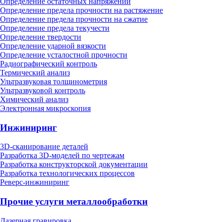
Определение остаточных напряжений
Определение предела прочности на растяжение
Определение предела прочности на сжатие
Определение предела текучести
Определение твердости
Определение ударной вязкости
Определение усталостной прочности
Радиографический контроль
Термический анализ
Ультразвуковая толщинометрия
Ультразвуковой контроль
Химический анализ
Электронная микроскопия
Инжиниринг
3D-сканирование деталей
Разработка 3D-моделей по чертежам
Разработка конструкторской документации
Разработка технологических процессов
Реверс-инжиниринг
Прочие услуги металлообработки
Лазерная гравировка