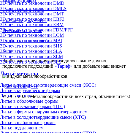
Разместить заказ
3D-печать по технологии DMD
3D-печать по технологии DMLS
Стать исполнителем
3D-печать по технологии DMT
3D-печать по технологии EBF3
Правовые документы
3D-печать по технологии EBM
3D-печать по технологии FDM/FFF
Реклама на портале
3D-печать по технологии LOM
3D-печать по технологии MBJ
Подбор исполнителей
3D-печать по технологии SHS
Блог
3D-печать по технологии SLA
3D-печать по технологии SLM
Чтобы ваше предприятие находилось выше других,
3D-печать по технологии SLS
подключите подходящий
«Тариф»
или добавьте наш виджет
Литьё металла
Литье в жидкие самотвердеющие смеси (ЖСС)
Добавить виджет
Литье в керамические формы
Литье в кокиль
© 2017-2026. Металлообработчики всех стран, объединяйтесь!
Литье в оболочковые формы
Литье в песчаные формы (ПГС)
Литье в формы с наружным отверждением
Литье в холоднотвердеющие смеси (ХТС)
Литье в шаблонные формы
Литье под давлением