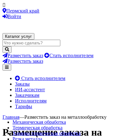
Пермский край
Войти
Каталог услуг
Разместить заказ
Стать исполнителем
Разместить заказ
Стать исполнителем
Заказы
ИИ-ассистент
Заказчикам
Исполнителям
Тарифы
Главная
—
Разместить заказ на металлообработку
Механическая обработка
Термическая обработка
Размещение заказа на
Химико-термическая обработка
Резка металла