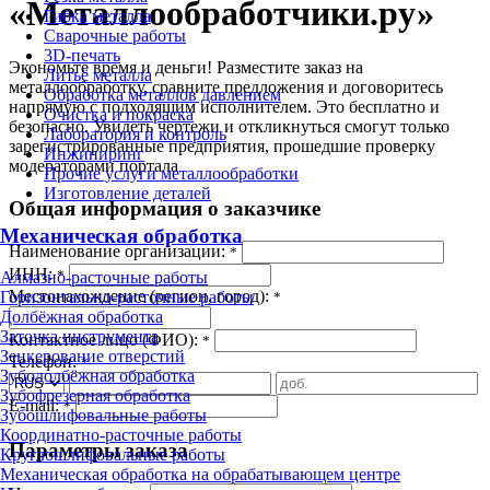
«Металлообработчики.ру»
Гибка металла
Сварочные работы
3D-печать
Экономьте время и деньги! Разместите заказ на
Литьё металла
металлообработку, сравните предложения и договоритесь
Обработка металлов давлением
напрямую с подходящим исполнителем. Это бесплатно и
Очистка и покраска
безопасно. Увидеть чертежи и откликнуться смогут только
Лаборатория и контроль
зарегистрированные предприятия, прошедшие проверку
Инжиниринг
модераторами портала
Прочие услуги металлообработки
Изготовление деталей
Общая информация о заказчике
Механическая обработка
Наименование организации:
*
ИНН:
*
Алмазно-расточные работы
Местонахождение (регион, город):
Горизонтально-расточные работы
*
Долбёжная обработка
Заточка инструмента
Контактное лицо (ФИО):
*
Зенкерование отверстий
Телефон:
*
Зубодолбёжная обработка
Зубофрезерная обработка
E-mail:
*
Зубошлифовальные работы
Координатно-расточные работы
Параметры заказа
Круглошлифовальные работы
Механическая обработка на обрабатывающем центре