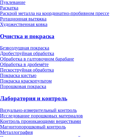
Пуклевание
Раскатка
Раскрой металла на координатно-пробивном прессе
Ротационная вытяжка
Художественная ковка
Очистка и покраска
Безвоздушная покраска
Дробеструйная обработка
Обработка в галтовочном барабане
Обработка в дробемёте
Пескоструйная обработка
Покраска кистью
Покраска краскопультом
Порошковая покраска
Лаборатория и контроль
Визуально-измерительный контроль
Исследование порошковых материалов
Контроль проникающими веществами
Магнитопорошковый контроль
Металлография