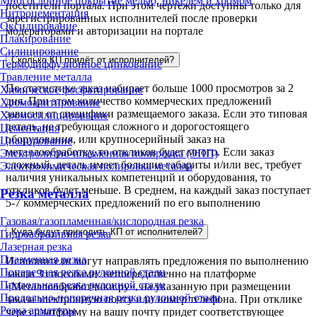
Многослойное покрытие медью, никелем и хромом
посетители портала. При этом чертежи доступны только для
Нитроцементация
зарегистрированных исполнителей после проверки
Оксидирование
модераторами и авторизации на портале
Плакирование
Силицирование
Сколько КП придёт от исполнителей?
Термодиффузионное цинкование
Травление металла
По статистике заказ набирает больше 1000 просмотров за 2
Химическое фосфатирование
дня. При этом количество коммерческих предложений
Хромоалитирование
зависит от специфики размещаемого заказа. Если это типовая
Хромосилицирование
деталь, не требующая сложного и дорогостоящего
Цементация
оборудования, или крупносерийный заказ на
Цианирование
металлообработку, то откликов будет много. Если заказ
Электролитно-плазменная полировка (ЭПП)
сложный, деталь имеет большие габариты и/или вес, требует
Электрохимическая полировка металла
наличия уникальных компетенций и оборудования, то
откликов будет меньше. В среднем, на каждый заказ поступает
Резка металла
5-7 коммерческих предложений по его выполнению
Газовая/газопламенная/кислородная резка
Куда будут приходить КП от исполнителей?
Гидроабразивная резка
Лазерная резка
Плазменная резка
Исполнители могут направлять предложения по выполнению
Поперечная резка рулонной стали
заказа 3 способами: непосредственно на платформе
Продольная резка рулонной стали
«Металлообработчики.ру», на указанную при размещении
Продольно-поперечная резка рулонной стали
заказа электронную почту или номер телефона. При отклике
Резка арматуры
через платформу на вашу почту придет соответствующее