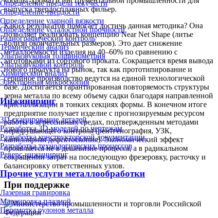
кобальт-хрома) и инструментальной промышленности для
Определение предела текучести
выпуска твердосплавных фильер.
Определение твердости
Определение ударной вязкости
Каких результатов помогает достичь данная методика? Она
Определение усталостной прочности
позволяет реализовать концепцию Near Net Shape (литье
Радиографический контроль
вблизи окончательных размеров). Это дает снижение
Термический анализ
металлоемкости изделия на 40–60% по сравнению с
Ультразвуковая толщинометрия
заготовками из сортового проката. Сокращается время вывода
Ультразвуковой контроль
нового продукта на рынок, так как прототипирование и
Химический анализ
серийное производство ведутся на единой технологической
Электронная микроскопия
базе. Достигается гарантированная повторяемость структуры
зерна металла по всему объему садки благодаря направленной
Инжиниринг
кристаллизации в тонких секциях формы. В конечном итоге
предприятие получает изделие с прогнозируемым ресурсом
3D-сканирование деталей
работы в агрессивных средах, подтвержденным методами
Разработка 3D-моделей по чертежам
неразрушающего контроля (рентгенография, УЗК,
Разработка конструкторской документации
капиллярная дефектоскопия). Экономический эффект
Разработка технологических процессов
проявляется не в дешевизне процесса, а в радикальном
Реверс-инжиниринг
сокращении затрат на последующую фрезеровку, расточку и
балансировку ответственных узлов.
Прочие услуги металлообработки
При поддержке
Лазерная гравировка
Маркировка плазмой
Перемотка рулонов металла