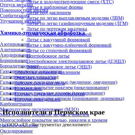
Литье в холоднотвердеющие смеси (ХТС)
Отпуск металла
Литье в шаблонные формы
Поверхностная закалка
Литье под давлением
Сорбитизация
Литье по легко выплавляемым моделям (ЛВМ)
Улучшение металла
Литье по легко газифицируемым моделям (ЛГМ)
Литье по чертежам заказчика
Химико-термическая обработка
Литье с безопочной формовкой
Литье с вакуумной формовкой
Азотирование
Литье с вакуумно-плёночной формовкой
Алитирование
Литье со стопочной формовкой
Анодирование
Центробежное литье
Борирование
Центробежное электрошлаковое литье (ЦЭШЛ)
Бороалитирование
Электрошлаковое литье (ЭШЛ)
Газодинамическое напыление
Обработка металлов давлением
Газотермическое напыление
Очистка и покраска
Гальваническое покрытие медью (меднение, омеднение)
Лаборатория и контроль
Гальваническое покрытие никелем (никелирование)
Инжиниринг
Гальваническое покрытие хромом (хромирование)
Прочие услуги металлообработки
Гальваническое покрытие цинком (цинкование, оцинковка)
Изготовление деталей
Карбонитрация
Микродуговое оксидирование (МДО)
Исполнители в Пермском крае
Многослойное покрытие медью и никелем
Многослойное покрытие медью, никелем и хромом
Нитроцементация
Оксидирование