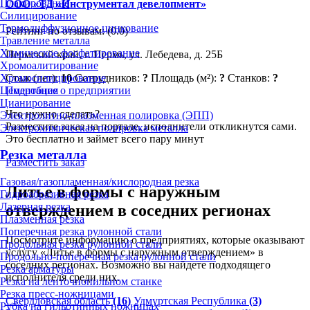
Плакирование
ООО «ТД «Инструментал девелопмент»
Силицирование
Термодиффузионное цинкование
Рейтинг по отзывам:
(0.0)
Травление металла
Химическое фосфатирование
Пермский край, г. Пермь, ул. Лебедева, д. 25Б
Хромоалитирование
Стаж (лет):
10
Сотрудников:
?
Площадь (м²):
?
Станков:
?
Хромосилицирование
Подробнее о предприятии
Цементация
Цианирование
Что нужно сделать?
Электролитно-плазменная полировка (ЭПП)
Разместите заказ на портале, исполнители откликнутся сами.
Электрохимическая полировка металла
Это бесплатно и займет всего пару минут
Резка металла
Разместить заказ
Газовая/газопламенная/кислородная резка
Литье в формы с наружным
Гидроабразивная резка
Лазерная резка
отверждением в соседних регионах
Плазменная резка
Поперечная резка рулонной стали
Посмотрите информацию о предприятиях, которые оказывают
Продольная резка рулонной стали
услугу «Литье в формы с наружным отверждением» в
Продольно-поперечная резка рулонной стали
соседних регионах. Возможно вы найдете подходящего
Резка арматуры
исполнителя среди них.
Резка на ленточнопильном станке
Резка пресс-ножницами
Свердловская область
(16)
Удмуртская Республика
(3)
Рубка на гильотинных ножницах