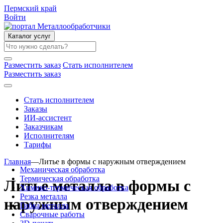
Пермский край
Войти
Каталог услуг
Разместить заказ
Стать исполнителем
Разместить заказ
Стать исполнителем
Заказы
ИИ-ассистент
Заказчикам
Исполнителям
Тарифы
Главная
—
Литье в формы с наружным отверждением
Механическая обработка
Термическая обработка
Литье металла в формы с
Химико-термическая обработка
Резка металла
наружным отверждением
Гибка металла
Сварочные работы