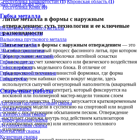
Республика Башкортостан
(1)
Кировская область
(1)
Фигурная резка труб
Республика Коми
(0)
Гибка металла
Литье металла в формы с наружным
отверждением: суть технологии и ее ключевые
Вальцовка листового металла
разновидности
Вальцовка профиля
Вальцовка пруткового металла
Вальцовка трубы
Литье металла в формы с наружным отверждением
— это
3D-гибка проволоки
высокотехнологичный процесс фасонного литья, при котором
Гибка листового металла
формирование жесткой оболочки литейной оснастки
Гибка на прессе
происходит за счет химического или физического воздействия
Гибка профиля
на поверхность модельного блока. В отличие от
Гибка пруткового металла
традиционной песчано-глинистой формовки, где форма
Гибка трубы
создается путем набивки смеси вокруг модели, здесь
используется сыпучий огнеупорный наполнитель (кварцевый
песок, цирконовый концентрат), который фиксируется на
Сварочные работы
восковой или полимерной мастер-модели тонким слоем
связующего вещества. Процесс запускается кратковременным
Аргонная (аргонодуговая) сварка
погружением модели в суспензию на спиртовой или водной
Газовая сварка
основе с последующим обсыпанием песком. Отверждение
Газопрессовая сварка
наступает снаружи внутрь под действием катализаторов
Диффузионная сварка
(газообразных аминов) или интенсивного теплового
Дугопрессовая сварка
излучения.
Контактная сварка
Кузнечная сварка
Ключевые виды данной технологии включают: