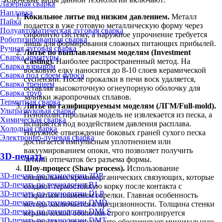
Лазерная сварка
Наплавка
Кокильное литье под низким давлением.
Металл
Пайка
подается в уже готовую металлическую форму через
Полуавтоматическая дуговая сварка
сифонную систему, а наружное упрочнение требуется
Роботизированная сварка
лишь для формирования сложных питающих прибылей.
Ручная дуговая сварка
Литье по выплавляемым моделям (Investment
Сварка арматуры
Casting).
Наиболее распространенный метод. На
Сварка взрывом
восковую елку наносится до 8-10 слоев керамической
Сварка под слоем флюса
суспензии. После прокалки в печи воск удаляется,
Сварка трением
оставляя высокоточную огнеупорную оболочку для
Сварка труб
заливки жаропрочных сплавов.
Термитная сварка
Литье по газифицируемым моделям (ЛГМ/Full-mold).
Ультразвуковая сварка
Пенополистирольная модель не извлекается из песка, а
Химическая сварка
испаряется под воздействием давления расплава.
Холодная сварка
Наружное отверждение боковых граней сухого песка
Электронно-лучевая сварка
достигается импульсным уплотнением или
вакуумированием опоки, что позволяет получить
3D-печать
четкий отпечаток без разъема формы.
Шоу-процесс (Shaw process).
Использование
3D-печать по технологии 3DP
специальных кремнеорганических связующих, которые
3D-печать по технологии BJ
создают термостойкую корку после контакта с
3D-печать по технологии DLP
открытым пламенем горелки. Главная особенность
3D-печать по технологии DMD
метода заключается в прецизионности. Толщина стенки
3D-печать по технологии DMLS
керамической оболочки строго контролируется
3D-печать по технологии DMT
количеством проходов, что обеспечивает минимальную