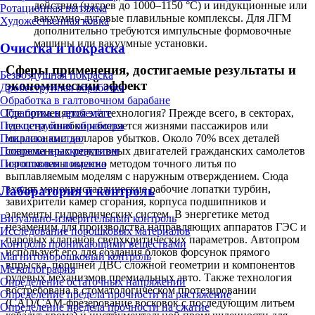
действия (нагрев до 1000–1150 °C) и индукционные или
Ротационная вытяжка
вакуумно-дуговые плавильные комплексы. Для ЛГМ
Художественная ковка
дополнительно требуются импульсные формовочные
машины или вакуумные установки.
Очистка и покраска
Сферы применения, достигаемые результаты и
Безвоздушная покраска
экономический эффект
Дробеструйная обработка
Обработка в галтовочном барабане
Где применяется эта технология? Прежде всего, в секторах,
Обработка в дробемёте
где цена ошибки измеряется жизнями пассажиров или
Пескоструйная обработка
миллионами долларов убытков. Около 70% всех деталей
Покраска кистью
современных реактивных двигателей гражданских самолетов
Покраска краскопультом
изготовлены именно методом точного литья по
Порошковая покраска
выплавляемым моделям с наружным отверждением. Сюда
входят монокристаллические рабочие лопатки турбин,
Лаборатория и контроль
завихрители камер сгорания, корпуса подшипников и
элементы гидравлических систем. В энергетике метод
Визуально-измерительный контроль
незаменим для производства направляющих аппаратов ГЭС и
Исследование порошковых материалов
паровых клапанов сверхкритических параметров. Автопром
Контроль проникающими веществами
использует его для создания блоков форсунок прямого
Магнитопорошковый контроль
впрыска, поршней ДВС сложной геометрии и компонентов
Металлография
рулевых механизмов премиальных авто. Также технология
Определение остаточных напряжений
востребована в стоматологическом протезировании
Определение предела прочности на растяжение
(CAD/CAM-фрезерование восковок с последующим литьем
Определение предела прочности на сжатие