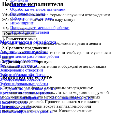
3D-печать
Найдите исполнителя
Литьё металла
Обработка металлов давлением
Очистка и покраска
Узнайте стоимость литья в формы с наружным отверждением.
Лаборатория и контроль
Это бесплатно и займет всего пару минут
Инжиниринг
Прочие услуги металлообработки
Изготовление деталей
Найти исполнителя
1.
Разместите заказ
Механическая обработка
Никаких звонков и рассылок. Экономьте время и деньги
2.
Сравните предложения
Алмазно-расточные работы
Изучите отзывы и рейтинг исполнителей, сравните условия и
Горизонтально-расточные работы
цены
Долбёжная обработка
3.
Договоритесь напрямую
Заточка инструмента
Связывайтесь с исполнителями и обсуждайте детали заказа
Зенкерование отверстий
Зубодолбёжная обработка
Коротко об услуге
Зубофрезерная обработка
Зубошлифовальные работы
Литье металла в формы с наружным отверждением:
Координатно-расточные работы
технология точных заготовок. Литье по моделям с наружной
Круглошлифовальные работы
полимеризацией — это метод получения высокоточных
Механическая обработка на обрабатывающем центре
металлических деталей. Процесс начинается с создания
Накатка резьбы
огнеупорной оболочки вокруг выплавляемого или
Нарезание резьбы
выжигаемого воскового макета. Ключевое отличие
Плоскошлифовальные работы