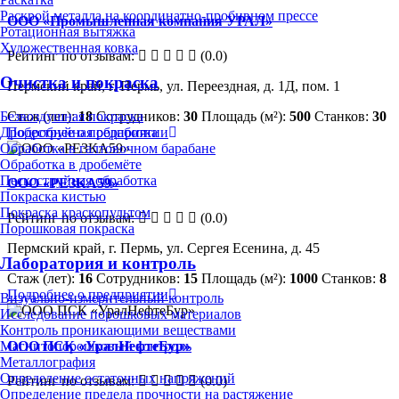
Раскрой металла на координатно-пробивном прессе
ООО «Промышленная компания УРАЛ»
Ротационная вытяжка
Художественная ковка
Рейтинг по отзывам:
(0.0)
Очистка и покраска
Пермский край, г. Пермь, ул. Переездная, д. 1Д, пом. 1
Стаж (лет):
18
Сотрудников:
30
Площадь (м²):
500
Станков:
30
Безвоздушная покраска
Подробнее о предприятии
Дробеструйная обработка
Обработка в галтовочном барабане
Обработка в дробемёте
Пескоструйная обработка
ООО «РЕЗКА59»
Покраска кистью
Покраска краскопультом
Рейтинг по отзывам:
(0.0)
Порошковая покраска
Пермский край, г. Пермь, ул. Сергея Есенина, д. 45
Лаборатория и контроль
Стаж (лет):
16
Сотрудников:
15
Площадь (м²):
1000
Станков:
8
Подробнее о предприятии
Визуально-измерительный контроль
Исследование порошковых материалов
Контроль проникающими веществами
ООО ПСК «УралНефтеБур»
Магнитопорошковый контроль
Металлография
Определение остаточных напряжений
Рейтинг по отзывам:
(0.0)
Определение предела прочности на растяжение