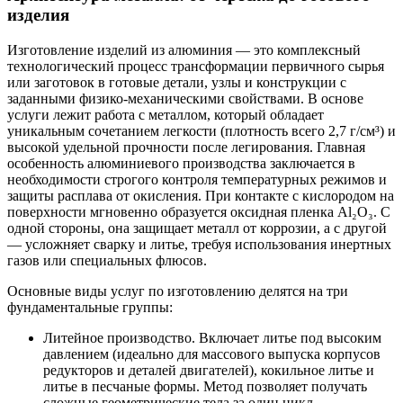
изделия
Изготовление изделий из алюминия — это комплексный
технологический процесс трансформации первичного сырья
или заготовок в готовые детали, узлы и конструкции с
заданными физико-механическими свойствами. В основе
услуги лежит работа с металлом, который обладает
уникальным сочетанием легкости (плотность всего 2,7 г/см³) и
высокой удельной прочности после легирования. Главная
особенность алюминиевого производства заключается в
необходимости строгого контроля температурных режимов и
защиты расплава от окисления. При контакте с кислородом на
поверхности мгновенно образуется оксидная пленка Al₂O₃. С
одной стороны, она защищает металл от коррозии, а с другой
— усложняет сварку и литье, требуя использования инертных
газов или специальных флюсов.
Основные виды услуг по изготовлению делятся на три
фундаментальные группы:
Литейное производство. Включает литье под высоким
давлением (идеально для массового выпуска корпусов
редукторов и деталей двигателей), кокильное литье и
литье в песчаные формы. Метод позволяет получать
сложные геометрические тела за один цикл