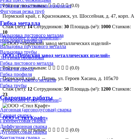
Резка пресс-ножницами
Рейтинг по отзывам:
(0.0)
Рубка на гильотинных ножницах
Фигурная резка труб
Пермский край, г. Краснокамск, ул. Шоссейная, д. 47, корп. А
Гибка металла
Стаж (лет):
14
Сотрудников:
30
Площадь (м²):
1000
Станков:
10
Вальцовка листового металла
Подробнее о предприятии
Вальцовка профиля
Вальцовка пруткового металла
Вальцовка трубы
ООО «Пермский завод металлических изделий»
3D-гибка проволоки
Гибка листового металла
Рейтинг по отзывам:
(0.0)
Гибка на прессе
Гибка профиля
Пермский край, г. Пермь, ул. Героев Хасана, д. 105к70
Гибка пруткового металла
Гибка трубы
Стаж (лет):
12
Сотрудников:
50
Площадь (м²):
1200
Станков:
23
Сварочные работы
Подробнее о предприятии
Аргонная (аргонодуговая) сварка
Газовая сварка
ООО «Стил Крафт»
Газопрессовая сварка
Диффузионная сварка
Рейтинг по отзывам:
(0.0)
Дугопрессовая сварка
Контактная сварка