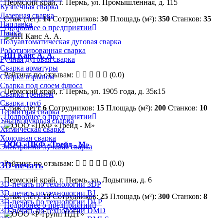
Пермский край, г. Пермь, ул. Промышленная, д. 115
Кузнечная сварка
Лазерная сварка
Стаж (лет):
14
Сотрудников:
30
Площадь (м²):
350
Станков:
35
Наплавка
Подробнее о предприятии
Пайка
Полуавтоматическая дуговая сварка
Роботизированная сварка
ИП Канс А. А.
Ручная дуговая сварка
Сварка арматуры
Рейтинг по отзывам:
(0.0)
Сварка взрывом
Сварка под слоем флюса
Пермский край, г. Пермь, ул. 1905 года, д. 35к15
Сварка трением
Сварка труб
Стаж (лет):
6
Сотрудников:
15
Площадь (м²):
200
Станков:
10
Термитная сварка
Подробнее о предприятии
Ультразвуковая сварка
Химическая сварка
Холодная сварка
ООО «ПКФ «Трейд - М»
Электронно-лучевая сварка
Рейтинг по отзывам:
(0.0)
3D-печать
Пермский край, г. Пермь, ул. Лодыгина, д. 6
3D-печать по технологии 3DP
3D-печать по технологии BJ
Стаж (лет):
19
Сотрудников:
25
Площадь (м²):
300
Станков:
8
3D-печать по технологии DLP
Подробнее о предприятии
3D-печать по технологии DMD