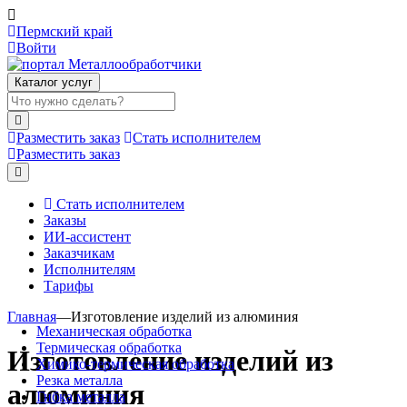
Пермский край
Войти
Каталог услуг
Разместить заказ
Стать исполнителем
Разместить заказ
Стать исполнителем
Заказы
ИИ-ассистент
Заказчикам
Исполнителям
Тарифы
Главная
—
Изготовление изделий из алюминия
Механическая обработка
Термическая обработка
Изготовление изделий из
Химико-термическая обработка
Резка металла
алюминия
Гибка металла