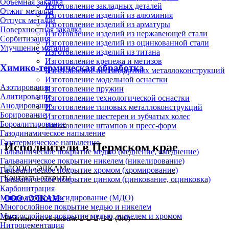
Объёмная закалка
Изготовление закладных деталей
Отжиг металла
Изготовление изделий из алюминия
Отпуск металла
Изготовление изделий из арматуры
Поверхностная закалка
Изготовление изделий из нержавеющей стали
Сорбитизация
Изготовление изделий из оцинкованной стали
Улучшение металла
Изготовление изделий из титана
Изготовление крепежа и метизов
Химико-термическая обработка
Изготовление нестандартных металлоконструкций
Изготовление модельной оснастки
Азотирование
Изготовление пружин
Алитирование
Изготовление технологической оснастки
Анодирование
Изготовление типовых металлоконструкций
Борирование
Изготовление шестерен и зубчатых колес
Бороалитирование
Изготовление штампов и пресс-форм
Газодинамическое напыление
Газотермическое напыление
Исполнители в Пермском крае
Гальваническое покрытие медью (меднение, омеднение)
Гальваническое покрытие никелем (никелирование)
Гальваническое покрытие хромом (хромирование)
Контакты открыты
Гальваническое покрытие цинком (цинкование, оцинковка)
Карбонитрация
Микродуговое оксидирование (МДО)
ООО «ЭЛКАМ»
Многослойное покрытие медью и никелем
Многослойное покрытие медью, никелем и хромом
Рейтинг по отзывам:
(0.0)
Нитроцементация