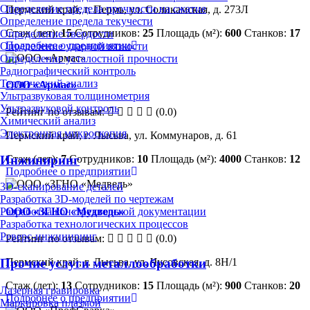
Определение предела прочности на сжатие
Пермский край, г. Пермь, ул. Соликамская, д. 273Л
Определение предела текучести
Стаж (лет):
15
Сотрудников:
25
Площадь (м²):
600
Станков:
17
Определение твердости
Подробнее о предприятии
Определение ударной вязкости
Определение усталостной прочности
Радиографический контроль
Термический анализ
ООО «Армас»
Ультразвуковая толщинометрия
Ультразвуковой контроль
Рейтинг по отзывам:
(0.0)
Химический анализ
Электронная микроскопия
Пермский край, г. Лысьва, ул. Коммунаров, д. 61
Инжиниринг
Стаж (лет):
7
Сотрудников:
10
Площадь (м²):
4000
Станков:
12
Подробнее о предприятии
3D-сканирование деталей
Разработка 3D-моделей по чертежам
ООО «ЗГНО «Медведь»
Разработка конструкторской документации
Разработка технологических процессов
Реверс-инжиниринг
Рейтинг по отзывам:
(0.0)
Пермский край, г. Лысьва, ул. Чусовская, д. 8Н/1
Прочие услуги металлообработки
Стаж (лет):
13
Сотрудников:
15
Площадь (м²):
900
Станков:
20
Лазерная гравировка
Подробнее о предприятии
Маркировка плазмой