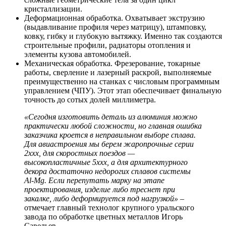
кристаллизации.
Деформационная обработка. Охватывает экструзию
(выдавливание профиля через матрицу), штамповку,
ковку, гибку и глубокую вытяжку. Именно так создаются
строительные профили, радиаторы отопления и
элементы кузова автомобилей.
Механическая обработка. Фрезерование, токарные
работы, сверление и лазерный раскрой, выполняемые
преимущественно на станках с числовым программным
управлением (ЧПУ). Этот этап обеспечивает финальную
точность до сотых долей миллиметра.
«Сегодня изготовить деталь из алюминия можно
практически любой сложности, но главная ошибка
заказчика кроется в неправильном выборе сплава.
Для авиастроения мы берем жаропрочные серии
2ххх, для скоростных поездов —
высокопластичные 5ххх, а для архитектурного
декора достаточно недорогих сплавов системы
Al-Mg. Если перепутать марку на этапе
проектирования, изделие либо треснет при
закалке, либо деформируется под нагрузкой»
–
отмечает главный технолог крупного уральского
завода по обработке цветных металлов Игорь
Савельев.