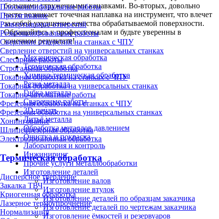
большими стружечными канавками. Во-вторых, довольно
Плоскошлифовальные работы
часто возникает точечная наплавка на инструмент, что влечет
Протягивание
за собой ухудшение качества обрабатываемой поверхности.
Развертывание отверстий
Обращайтесь к профессионалам и будьте уверенны в
Резьбошлифовальные работы
конечном результате!
Сверление отверстий на станках с ЧПУ
Сверление отверстий на универсальных станках
Механическая обработка
Слесарные работы
Термическая обработка
Строгальная обработка
Химико-термическая обработка
Токарная обработка на станках с ЧПУ
Резка металла
Токарная обработка на универсальных станках
Гибка металла
Токарно-автоматные работы
Сварочные работы
Фрезерная обработка на станках с ЧПУ
3D-печать
Фрезерная обработка на универсальных станках
Литьё металла
Хонингование
Обработка металлов давлением
Шлицефрезерная обработка
Очистка и покраска
Электроэрозионная обработка
Лаборатория и контроль
Инжиниринг
Термическая обработка
Прочие услуги металлообработки
Изготовление деталей
Дисперсное твердение
Изготовление валов
Закалка ТВЧ
Изготовление втулок
Криогенная обработка
Изготовление деталей по образцам заказчика
Лазерное термоупрочнение
Изготовление деталей по чертежам заказчика
Нормализация
Изготовление ёмкостей и резервуаров