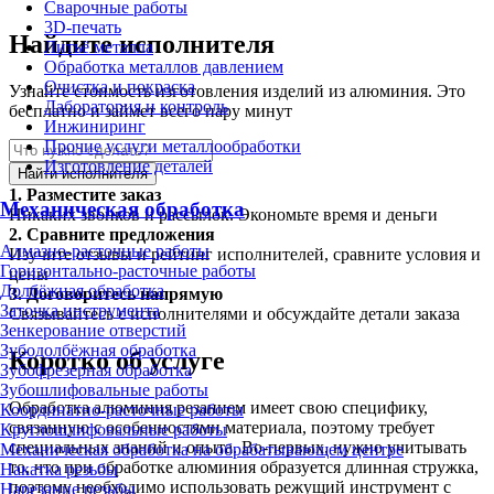
Сварочные работы
3D-печать
Найдите исполнителя
Литьё металла
Обработка металлов давлением
Очистка и покраска
Узнайте стоимость изготовления изделий из алюминия. Это
Лаборатория и контроль
бесплатно и займет всего пару минут
Инжиниринг
Прочие услуги металлообработки
Изготовление деталей
Найти исполнителя
1.
Разместите заказ
Механическая обработка
Никаких звонков и рассылок. Экономьте время и деньги
2.
Сравните предложения
Алмазно-расточные работы
Изучите отзывы и рейтинг исполнителей, сравните условия и
Горизонтально-расточные работы
цены
Долбёжная обработка
3.
Договоритесь напрямую
Заточка инструмента
Связывайтесь с исполнителями и обсуждайте детали заказа
Зенкерование отверстий
Зубодолбёжная обработка
Коротко об услуге
Зубофрезерная обработка
Зубошлифовальные работы
Обработка алюминия резанием имеет свою специфику,
Координатно-расточные работы
связанную с особенностями материала, поэтому требует
Круглошлифовальные работы
специальных знаний и опыта. Во-первых, нужно учитывать
Механическая обработка на обрабатывающем центре
то, что при обработке алюминия образуется длинная стружка,
Накатка резьбы
поэтому необходимо использовать режущий инструмент с
Нарезание резьбы