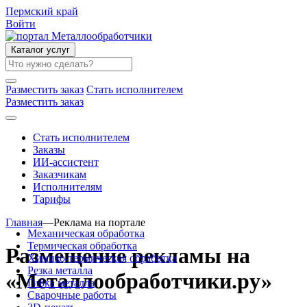
Пермский край
Войти
Каталог услуг
Разместить заказ
Стать исполнителем
Разместить заказ
Стать исполнителем
Заказы
ИИ-ассистент
Заказчикам
Исполнителям
Тарифы
Главная
—
Реклама на портале
Механическая обработка
Термическая обработка
Размещение рекламы на
Химико-термическая обработка
Резка металла
«Металлообработчики.ру»
Гибка металла
Сварочные работы