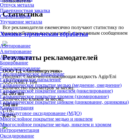
пользователь
Отпуск металла
Поверхностная закалка
Статистика
Сорбитизация
Улучшение металла
Все рекламодатели ежемесячно получают статистику по
взаимодействию пользователей с рекламным сообщением
Химико-термическая обработка
Азотирование
Алитирование
Результаты рекламодателей
Анодирование
Борирование
Бороалитирование
ООО ТД «Автопогрузчик»
Газодинамическое напыление
Продукт: Смазочно-охлаждающая жидкость Agip/Eni
Газотермическое напыление
AQUAMET 104
Гальваническое покрытие медью (меднение, омеднение)
Количество просмотров за месяц:
Гальваническое покрытие никелем (никелирование)
42 205 шт
Гальваническое покрытие хромом (хромирование)
Количество кликов за месяц:
Гальваническое покрытие цинком (цинкование, оцинковка)
198 шт
Карбонитрация
CTR:
Микродуговое оксидирование (МДО)
0,47%
Многослойное покрытие медью и никелем
Многослойное покрытие медью, никелем и хромом
Нитроцементация
Оксидирование