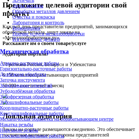
3D-печать
Предложите целевой аудитории свой
Литьё металла
Обработка металлов давлением
продукт
Очистка и покраска
Лаборатория и контроль
Каждый день представители предприятий, занимающихся
Инжиниринг
обработкой металла, ищут заказы на
Прочие услуги металлообработки
«Металлообработчики.ру».
Изготовление деталей
Расскажите им о своем товаре/услуге
Механическая обработка
Аудитория портала:
Алмазно-расточные работы
74
региона России, Беларуси и Узбекистана
Горизонтально-расточные работы
Долбёжная обработка
6 158
металлообрабатывающих предприятий
Заточка инструмента
50 000+
посетителей в месяц
Зенкерование отверстий
Зубодолбёжная обработка
Зубофрезерная обработка
Зубошлифовальные работы
Координатно-расточные работы
Круглошлифовальные работы
Лояльная аудитория
Механическая обработка на обрабатывающем центре
Накатка резьбы
Заказы на портале размещаются ежедневно. Это обеспечивает
Нарезание резьбы
постоянное внимание со стороны представителей
Плоскошлифовальные работы