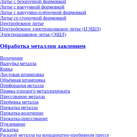
Литье с безопочной формовкой
Литье с вакуумной формовкой
Литье с вакуумно-плёночной формовкой
Литье со стопочной формовкой
Центробежное литье
Центробежное электрошлаковое литье (ЦЭШЛ)
Электрошлаковое литье (ЭШЛ)
Обработка металлов давлением
Волочение
Вырубка металла
Ковка
Листовая штамповка
Объёмная штамповка
Перфорация металла
Правка плоского металлопроката
Прессование металла
Пробивка металла
Прокатка металла
Прокатка-волочение
Прокатка-прессование
Пуклевание
Раскатка
Раскрой металла на координатно-пробивном прессе