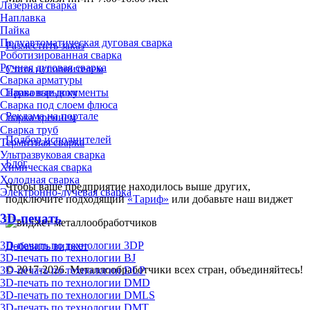
Лазерная сварка
Наплавка
Пайка
Полуавтоматическая дуговая сварка
Разместить заказ
Роботизированная сварка
Ручная дуговая сварка
Стать исполнителем
Сварка арматуры
Сварка взрывом
Правовые документы
Сварка под слоем флюса
Реклама на портале
Сварка трением
Сварка труб
Подбор исполнителей
Термитная сварка
Ультразвуковая сварка
Блог
Химическая сварка
Холодная сварка
Чтобы ваше предприятие находилось выше других,
Электронно-лучевая сварка
подключите подходящий
«Тариф»
или добавьте наш виджет
3D-печать
3D-печать по технологии 3DP
Добавить виджет
3D-печать по технологии BJ
© 2017-2026. Металлообработчики всех стран, объединяйтесь!
3D-печать по технологии DLP
3D-печать по технологии DMD
3D-печать по технологии DMLS
3D-печать по технологии DMT