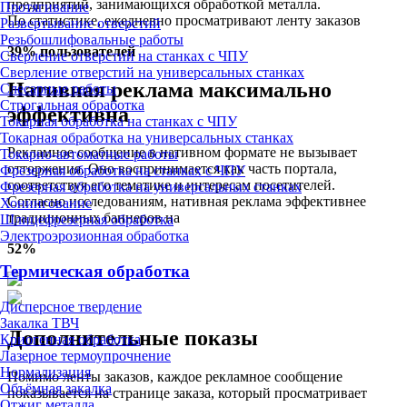
предприятий, занимающихся обработкой металла.
Протягивание
По статистике, ежедневно просматривают ленту заказов
Развертывание отверстий
Резьбошлифовальные работы
39%
пользователей
Сверление отверстий на станках с ЧПУ
Сверление отверстий на универсальных станках
Нативная реклама максимально
Слесарные работы
Строгальная обработка
эффективна
Токарная обработка на станках с ЧПУ
Токарная обработка на универсальных станках
Рекламное сообщение в нативном формате не вызывает
Токарно-автоматные работы
отторжения. Оно воспринимается как часть портала,
Фрезерная обработка на станках с ЧПУ
соответствуя его тематике и интересам посетителей.
Фрезерная обработка на универсальных станках
Согласно исследованиям, нативная реклама эффективнее
Хонингование
традиционных баннеров на
Шлицефрезерная обработка
Электроэрозионная обработка
52%
Термическая обработка
Дисперсное твердение
Закалка ТВЧ
Дополнительные показы
Криогенная обработка
Лазерное термоупрочнение
Нормализация
Помимо ленты заказов, каждое рекламное сообщение
Объёмная закалка
показывается на странице заказа, который просматривает
Отжиг металла