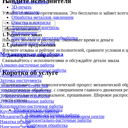
Найдите исполнителя
Сварочные работы
3D-печать
Литьё металла
Узнайте стоимость протягивания. Это бесплатно и займет всег
Обработка металлов давлением
Очистка и покраска
Лаборатория и контроль
Найти исполнителя
Инжиниринг
1.
Разместите заказ
Прочие услуги металлообработки
Никаких звонков и рассылок. Экономьте время и деньги
Изготовление деталей
2.
Сравните предложения
Изучите отзывы и рейтинг исполнителей, сравните условия и 
Механическая обработка
3.
Договоритесь напрямую
Связывайтесь с исполнителями и обсуждайте детали заказа
Алмазно-расточные работы
Горизонтально-расточные работы
Коротко об услуге
Долбёжная обработка
Заточка инструмента
Протягивание - это технологический процесс механической о
Зенкерование отверстий
подвергаемую обработке, с совершением главного движения ре
Зубодолбёжная обработка
горизонтальное и вертикальное, прошивание. Широкое распрос
Зубофрезерная обработка
части ствола.
Зубошлифовальные работы
Координатно-расточные работы
Механическая обработка
Круглошлифовальные работы
Алмазно-расточные работы
Механическая обработка на обрабатывающем центре
Горизонтально-расточные работы
Накатка резьбы
Долбёжная обработка
Нарезание резьбы