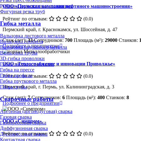
Резка пресс-ножницами
Рубка на гильотинных ножницах
ООО «Пермская компания нефтяного машиностроения»
Фигурная резка труб
Рейтинг по отзывам:
(0.0)
Гибка металла
Пермский край, г. Краснокамск, ул. Шоссейная, д. 47
Вальцовка листового металла
Стаж (лет):
33
Сотрудников:
700
Площадь (м²):
29000
Станков:
Вальцовка профиля
Подробнее о предприятии
Вальцовка пруткового металла
Вальцовка трубы
3D-гибка проволоки
ООО «Теплоснабжение и инновации Приволжье»
Гибка листового металла
Гибка на прессе
Гибка профиля
Рейтинг по отзывам:
(0.0)
Гибка пруткового металла
Пермский край, г. Пермь, ул. Калининградская, д. 3
Гибка трубы
Стаж (лет):
7
Сотрудников:
6
Площадь (м²):
400
Станков:
8
Сварочные работы
Подробнее о предприятии
Аргонная (аргонодуговая) сварка
Газовая сварка
ООО «Симпром»
Газопрессовая сварка
Диффузионная сварка
Рейтинг по отзывам:
(0.0)
Дугопрессовая сварка
Контактная сварка