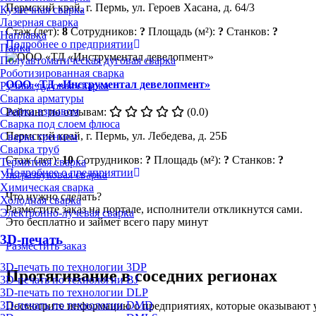
Пермский край, г. Пермь, ул. Героев Хасана, д. 64/3
Кузнечная сварка
Лазерная сварка
Стаж (лет):
8
Сотрудников:
?
Площадь (м²):
?
Станков:
?
Наплавка
Подробнее о предприятии
Пайка
Полуавтоматическая дуговая сварка
Роботизированная сварка
ООО «ТД «Инструментал девелопмент»
Ручная дуговая сварка
Сварка арматуры
Сварка взрывом
Рейтинг по отзывам:
(0.0)
Сварка под слоем флюса
Пермский край, г. Пермь, ул. Лебедева, д. 25Б
Сварка трением
Сварка труб
Стаж (лет):
10
Сотрудников:
?
Площадь (м²):
?
Станков:
?
Термитная сварка
Подробнее о предприятии
Ультразвуковая сварка
Химическая сварка
Что нужно сделать?
Холодная сварка
Разместите заказ на портале, исполнители откликнутся сами.
Электронно-лучевая сварка
Это бесплатно и займет всего пару минут
3D-печать
Разместить заказ
3D-печать по технологии 3DP
Протягивание в соседних регионах
3D-печать по технологии BJ
3D-печать по технологии DLP
3D-печать по технологии DMD
Посмотрите информацию о предприятиях, которые оказывают у