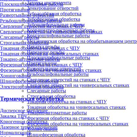
Заточка инструмента
Плоскошлифовальные работы
Зенкерование отверстий
Протягивание
Зубодолбёжная обработка
Развертывание отверстий
Зубофрезерная обработка
Резьбошлифовальные работы
Зубошлифовальные работы
Сверление отверстий на станках с ЧПУ
Координатно-расточные работы
Сверление отверстий на универсальных станках
Круглошлифовальные работы
Слесарные работы
Механическая обработка на обрабатывающем центр
Строгальная обработка
Накатка резьбы
Токарная обработка на станках с ЧПУ
Нарезание резьбы
Токарная обработка на универсальных станках
Плоскошлифовальные работы
Токарно-автоматные работы
Протягивание
Фрезерная обработка на станках с ЧПУ
Развертывание отверстий
Фрезерная обработка на универсальных станках
Резьбошлифовальные работы
Хонингование
Сверление отверстий на станках с ЧПУ
Шлицефрезерная обработка
Сверление отверстий на универсальных станках
Электроэрозионная обработка
Слесарные работы
Строгальная обработка
Термическая обработка
Токарная обработка на станках с ЧПУ
Токарная обработка на универсальных станках
Дисперсное твердение
Токарно-автоматные работы
Закалка ТВЧ
Фрезерная обработка на станках с ЧПУ
Криогенная обработка
Фрезерная обработка на универсальных станках
Лазерное термоупрочнение
Хонингование
Нормализация
Шлицефрезерная обработка