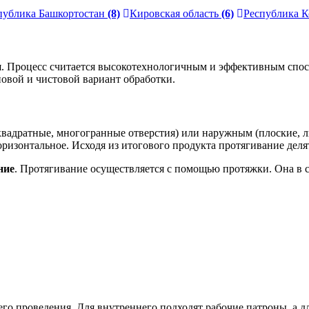
публика Башкортостан
(8)
Кировская область
(6)
Республика 
ия. Процесс считается высокотехнологичным и эффективным спо
новой и чистовой вариант обработки.
квадратные, многогранные отверстия) или наружным (плоские, л
ризонтальное. Исходя из итогового продукта протягивание делят
ние
. Протягивание осуществляется с помощью протяжки. Она в 
 его проведения. Для внутреннего подходят рабочие патроны, а