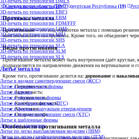
3D-печать по технологии DMLS
Свердловская область
(51)
Удмуртская Республика
(19)
Рес
3D-печать по технологии DMT
3D-печать по технологии EBF3
Протяжка металла
3D-печать по технологии EBM
3D-печать по технологии FDM/FFF
3D-печать по технологии LOM
Протягивание
– это вид обработки металла с помощью резан
3D-печать по технологии MBJ
многолезвийного инструмента. Кроме того, он объединяет чер
3D-печать по технологии SHS
3D-печать по технологии SLA
Виды протягивания
3D-печать по технологии SLM
3D-печать по технологии SLS
Протягивание металла может быть внутренним (даёт круглые, 
подразделяется по направлению движения на вертикальное и го
Литьё металла
Кроме того, протягивание делится на:
дорнование
и
накалива
Литье в жидкие самотвердеющие смеси (ЖСС)
Литье в керамические формы
Передняя часть;
Литье в кокиль
Задняя часть;
Литье в оболочковые формы
Режущая часть;
Литье в песчаные формы (ПГС)
Калибрующая часть;
Литье в формы с наружным отверждением
Хвостовик;
Литье в холоднотвердеющие смеси (ХТС)
Опорная цапфа.
Литье в шаблонные формы
Литье под давлением
Особенности протягивания металла
Литье по легко выплавляемым моделям (ЛВМ)
Литье по легко газифицируемым моделям (ЛГМ)
В зависимости от вида протягивания меняется инструмент для