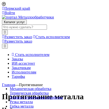
Пермский край
Войти
Каталог услуг
Разместить заказ
Стать исполнителем
Разместить заказ
Стать исполнителем
Заказы
ИИ-ассистент
Заказчикам
Исполнителям
Тарифы
Главная
—
Протягивание
Механическая обработка
Термическая обработка
Протягивание металла
Химико-термическая обработка
Резка металла
Гибка металла