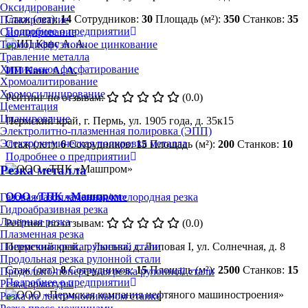
Оксидирование
Стаж (лет):
14
Сотрудников:
30
Площадь (м²):
350
Станков:
35
Плакирование
Подробнее о предприятии
Силицирование
Термодиффузионное цинкование
Травление металла
Химическое фосфатирование
ИП Канс А. А.
Хромоалитирование
Хромосилицирование
Рейтинг по отзывам:
(0.0)
Цементация
Цианирование
Пермский край, г. Пермь, ул. 1905 года, д. 35к15
Электролитно-плазменная полировка (ЭПП)
Электрохимическая полировка металла
Стаж (лет):
6
Сотрудников:
15
Площадь (м²):
200
Станков:
10
Подробнее о предприятии
Резка металла
ООО «ТПК «Машпром»
Газовая/газопламенная/кислородная резка
Гидроабразивная резка
Лазерная резка
Рейтинг по отзывам:
(0.0)
Плазменная резка
Поперечная резка рулонной стали
Пермский край, г. Лысьва, д. Липовая I, ул. Солнечная, д. 8
Продольная резка рулонной стали
Стаж (лет):
8
Сотрудников:
15
Площадь (м²):
2500
Станков:
15
Продольно-поперечная резка рулонной стали
Подробнее о предприятии
Резка арматуры
Резка на ленточнопильном станке