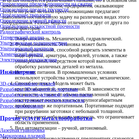
В цехах пользуются различными станками, но в основном они
Определение предела прочности на сжатие
комбинированные. В целом, предприятия, оказывающие
Определение предела текучести
услуги по резке металла пресс-ножницами предлагают
Определение твердости
выполнить поставленную задачу на различных видах этого
Определение ударной вязкости
оборудования. Разные модели отличаются друг от друга по
Определение усталостной прочности
разным факторам:
Радиографический контроль
Термический анализ
Энергоноситель. Механический, гидравлический.
Ультразвуковая толщинометрия
Функциональность. Установка может быть
Ультразвуковой контроль
узконаправленной, способной разрезать элементы в
Химический анализ
виде прутков, арматуры, профилей, уголков, а также
Электронная микроскопия
универсальной, посредством которой выполняют
обработку различных деталей из металла.
Инжиниринг
Источник питания. В промышленных условиях
используют устройства электрические, механические.
Способ монтажа. Модель может быть
3D-сканирование деталей
крупногабаритной, портативной. В зависимости от
Разработка 3D-моделей по чертежам
сложности, а также от объема поставленной задачи,
Разработка конструкторской документации
мастер может воспользоваться крупногабаритным
Разработка технологических процессов
прибором или же портативным. Портативные подходят
Реверс-инжиниринг
при разрубании заготовки с небольшой толщиной.
Техника имеет небольшую мощность, что ограничивает
Прочие услуги металлообработки
область применения.
Вид автоматизации – ручной, автономный.
Лазерная гравировка
Маркировка плазмой
На современных производственных предприятиях стараются