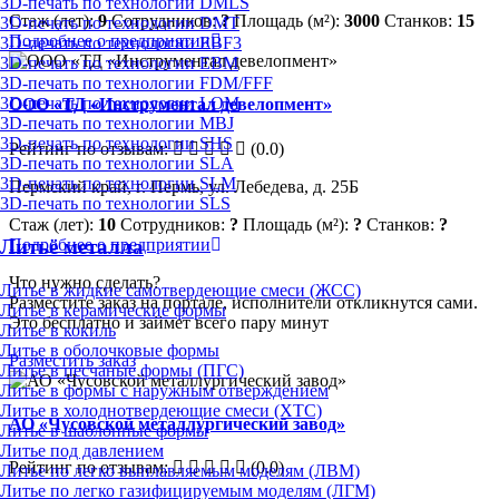
3D-печать по технологии DMLS
Стаж (лет):
9
Сотрудников:
?
Площадь (м²):
3000
Станков:
15
3D-печать по технологии DMT
Подробнее о предприятии
3D-печать по технологии EBF3
3D-печать по технологии EBM
3D-печать по технологии FDM/FFF
3D-печать по технологии LOM
ООО «ТД «Инструментал девелопмент»
3D-печать по технологии MBJ
3D-печать по технологии SHS
Рейтинг по отзывам:
(0.0)
3D-печать по технологии SLA
3D-печать по технологии SLM
Пермский край, г. Пермь, ул. Лебедева, д. 25Б
3D-печать по технологии SLS
Стаж (лет):
10
Сотрудников:
?
Площадь (м²):
?
Станков:
?
Подробнее о предприятии
Литьё металла
Что нужно сделать?
Литье в жидкие самотвердеющие смеси (ЖСС)
Разместите заказ на портале, исполнители откликнутся сами.
Литье в керамические формы
Это бесплатно и займет всего пару минут
Литье в кокиль
Литье в оболочковые формы
Разместить заказ
Литье в песчаные формы (ПГС)
Литье в формы с наружным отверждением
Литье в холоднотвердеющие смеси (ХТС)
АО «Чусовской металлургический завод»
Литье в шаблонные формы
Литье под давлением
Рейтинг по отзывам:
(0.0)
Литье по легко выплавляемым моделям (ЛВМ)
Литье по легко газифицируемым моделям (ЛГМ)