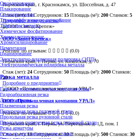
Оксидирование
Пермский край, г. Краснокамск, ул. Шоссейная, д. 47
Плакирование
Силицирование
Стаж (лет):
14
Сотрудников:
15
Площадь (м²):
200
Станков:
5
Термодиффузионное цинкование
Подробнее о предприятии
Травление металла
Химическое фосфатирование
Хромоалитирование
ООО «Завод Крепеж»
Хромосилицирование
Цементация
Рейтинг по отзывам:
(0.0)
Цианирование
Электролитно-плазменная полировка (ЭПП)
Пермский край, г. Пермь, ул. Казахская, д. 70
Электрохимическая полировка металла
Стаж (лет):
24
Сотрудников:
50
Площадь (м²):
2000
Станков:
Резка металла
20
Подробнее о предприятии
Газовая/газопламенная/кислородная резка
Гидроабразивная резка
Лазерная резка
ООО «Промышленная компания УРАЛ»
Плазменная резка
Поперечная резка рулонной стали
Рейтинг по отзывам:
(0.0)
Продольная резка рулонной стали
Продольно-поперечная резка рулонной стали
Пермский край, г. Пермь, ул. Переездная, д. 1Д, пом. 1
Резка арматуры
Резка на ленточнопильном станке
Стаж (лет):
18
Сотрудников:
30
Площадь (м²):
500
Станков:
30