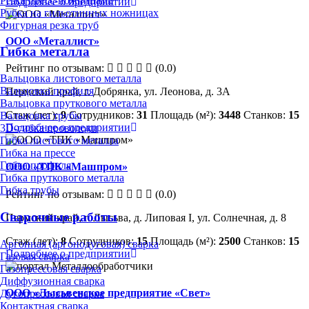
Резка пресс-ножницами
Подробнее о предприятии
Рубка на гильотинных ножницах
Фигурная резка труб
ООО «Металлист»
Гибка металла
Рейтинг по отзывам:
(0.0)
Вальцовка листового металла
Вальцовка профиля
Пермский край, г. Добрянка, ул. Леонова, д. 3А
Вальцовка пруткового металла
Стаж (лет):
9
Сотрудников:
31
Площадь (м²):
3448
Станков:
15
Вальцовка трубы
Подробнее о предприятии
3D-гибка проволоки
Гибка листового металла
Гибка на прессе
Гибка профиля
ООО «ТПК «Машпром»
Гибка пруткового металла
Гибка трубы
Рейтинг по отзывам:
(0.0)
Сварочные работы
Пермский край, г. Лысьва, д. Липовая I, ул. Солнечная, д. 8
Стаж (лет):
8
Сотрудников:
15
Площадь (м²):
2500
Станков:
15
Аргонная (аргонодуговая) сварка
Подробнее о предприятии
Газовая сварка
Газопрессовая сварка
Диффузионная сварка
ООО «Лысьвенское предприятие «Свет»
Дугопрессовая сварка
Контактная сварка