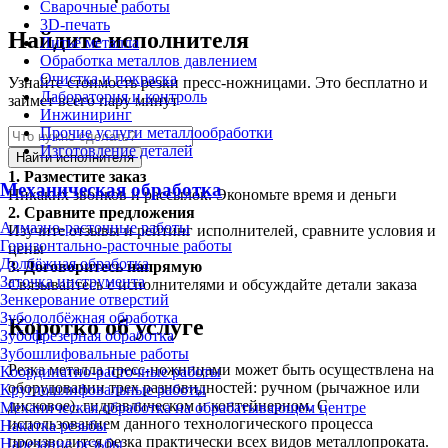
Сварочные работы
3D-печать
Найдите исполнителя
Литьё металла
Обработка металлов давлением
Очистка и покраска
Узнайте стоимость резки пресс-ножницами. Это бесплатно и
Лаборатория и контроль
займет всего пару минут
Инжиниринг
Прочие услуги металлообработки
Изготовление деталей
Найти исполнителя
1.
Разместите заказ
Механическая обработка
Никаких звонков и рассылок. Экономьте время и деньги
2.
Сравните предложения
Алмазно-расточные работы
Изучите отзывы и рейтинг исполнителей, сравните условия и
Горизонтально-расточные работы
цены
Долбёжная обработка
3.
Договоритесь напрямую
Заточка инструмента
Связывайтесь с исполнителями и обсуждайте детали заказа
Зенкерование отверстий
Зубодолбёжная обработка
Коротко об услуге
Зубофрезерная обработка
Зубошлифовальные работы
Резка металла пресс-ножницами может быть осуществлена на
Координатно-расточные работы
оборудовании трех разновидностей: ручном (рычажное или
Круглошлифовальные работы
дисковое), гидравлическом и контейнерном. С
Механическая обработка на обрабатывающем центре
использованием данного технологического процесса
Накатка резьбы
производится резка практически всех видов металлопроката.
Нарезание резьбы