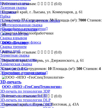
Кузнечная сварка
Рейтинг по отзывам:
(0.0)
Лазерная сварка
Наплавка
Пермский край, г. Лысьва, ул. Коммунаров, д. 61
Пайка
Стаж (лет):
77
Сотрудников:
50
Площадь (м²):
7000
Станков:
Полуавтоматическая дуговая сварка
10
Роботизированная сварка
Подробнее о предприятии
Ручная дуговая сварка
Сварка арматуры
Сварка взрывом
Сварка под слоем флюса
ООО «Вектор»
Сварка трением
Сварка труб
Рейтинг по отзывам:
(0.0)
Термитная сварка
Ультразвуковая сварка
Пермский край, г. Пермь, ул. Дзержинского, д. 61
Химическая сварка
Холодная сварка
Стаж (лет):
8
Сотрудников:
10
Площадь (м²):
500
Станков:
4
Электронно-лучевая сварка
Подробнее о предприятии
3D-печать
ООО «НПО «ГеоСпецТехнология»
3D-печать по технологии 3DP
3D-печать по технологии BJ
Рейтинг по отзывам:
(0.0)
3D-печать по технологии DLP
3D-печать по технологии DMD
Пермский край, г. Пермь, ул. Пихтовая, д. 43А