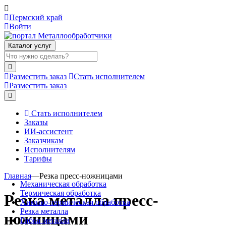
Пермский край
Войти
Каталог услуг
Разместить заказ
Стать исполнителем
Разместить заказ
Стать исполнителем
Заказы
ИИ-ассистент
Заказчикам
Исполнителям
Тарифы
Главная
—
Резка пресс-ножницами
Механическая обработка
Термическая обработка
Резка металла пресс-
Химико-термическая обработка
Резка металла
ножницами
Гибка металла