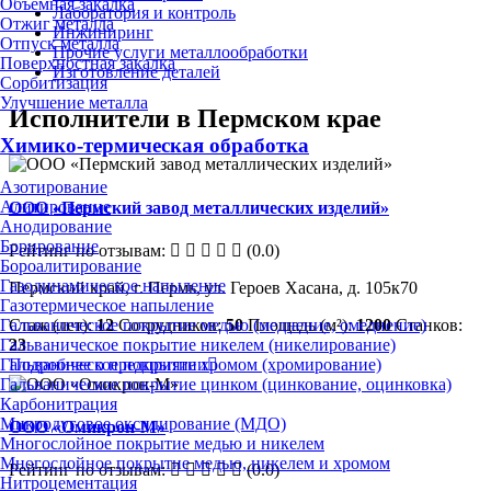
Объёмная закалка
Лаборатория и контроль
Отжиг металла
Инжиниринг
Отпуск металла
Прочие услуги металлообработки
Поверхностная закалка
Изготовление деталей
Сорбитизация
Улучшение металла
Исполнители в Пермском крае
Химико-термическая обработка
Азотирование
Алитирование
ООО «Пермский завод металлических изделий»
Анодирование
Борирование
Рейтинг по отзывам:
(0.0)
Бороалитирование
Газодинамическое напыление
Пермский край, г. Пермь, ул. Героев Хасана, д. 105к70
Газотермическое напыление
Стаж (лет):
12
Сотрудников:
50
Площадь (м²):
1200
Станков:
Гальваническое покрытие медью (меднение, омеднение)
23
Гальваническое покрытие никелем (никелирование)
Подробнее о предприятии
Гальваническое покрытие хромом (хромирование)
Гальваническое покрытие цинком (цинкование, оцинковка)
Карбонитрация
Микродуговое оксидирование (МДО)
ООО «Омикрон-М»
Многослойное покрытие медью и никелем
Многослойное покрытие медью, никелем и хромом
Рейтинг по отзывам:
(0.0)
Нитроцементация