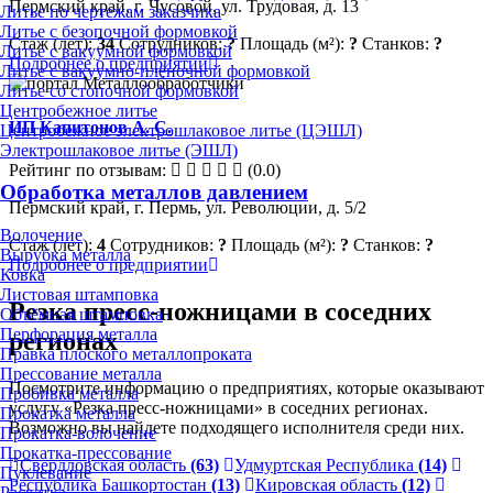
Пермский край, г. Чусовой, ул. Трудовая, д. 13
Литье по чертежам заказчика
Литье с безопочной формовкой
Стаж (лет):
34
Сотрудников:
?
Площадь (м²):
?
Станков:
?
Литье с вакуумной формовкой
Подробнее о предприятии
Литье с вакуумно-плёночной формовкой
Литье со стопочной формовкой
Центробежное литье
ИП Капитонов А. С.
Центробежное электрошлаковое литье (ЦЭШЛ)
Электрошлаковое литье (ЭШЛ)
Рейтинг по отзывам:
(0.0)
Обработка металлов давлением
Пермский край, г. Пермь, ул. Революции, д. 5/2
Волочение
Стаж (лет):
4
Сотрудников:
?
Площадь (м²):
?
Станков:
?
Вырубка металла
Подробнее о предприятии
Ковка
Листовая штамповка
Резка пресс-ножницами в соседних
Объёмная штамповка
Перфорация металла
регионах
Правка плоского металлопроката
Прессование металла
Посмотрите информацию о предприятиях, которые оказывают
Пробивка металла
услугу «Резка пресс-ножницами» в соседних регионах.
Прокатка металла
Возможно вы найдете подходящего исполнителя среди них.
Прокатка-волочение
Прокатка-прессование
Свердловская область
(63)
Удмуртская Республика
(14)
Пуклевание
Республика Башкортостан
(13)
Кировская область
(12)
Раскатка