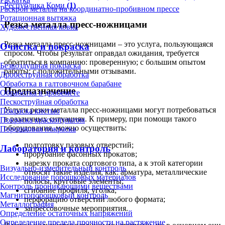
Республика Коми
(1)
Раскрой металла на координатно-пробивном прессе
Ротационная вытяжка
Резка металла пресс-ножницами
Художественная ковка
Резка металла пресс-ножницами – это услуга, пользующаяся
Очистка и покраска
спросом. Чтобы результат оправдал ожидания, требуется
обратиться в компанию: проверенную; с большим опытом
Безвоздушная покраска
работы; с положительными отзывами.
Дробеструйная обработка
Обработка в галтовочном барабане
Предназначение
Обработка в дробемёте
Пескоструйная обработка
Услуги резки металла пресс-ножницами могут потребоваться
Покраска кистью
в различных ситуациях. К примеру, при помощи такого
Покраска краскопультом
оборудования, можно осуществить:
Порошковая покраска
подготовку пазовых отверстий;
Лаборатория и контроль
прорубание фасонных прокатов;
нарезку проката сортового типа, а к этой категории
Визуально-измерительный контроль
относят такие изделия, как: арматура, металлические
Исследование порошковых материалов
полосы, круговые элементы;
Контроль проникающими веществами
сгибание профиля, уголка;
Магнитопорошковый контроль
перфорацию отверстий любого формата;
Металлография
запрессовочные мероприятия.
Определение остаточных напряжений
Определение предела прочности на растяжение