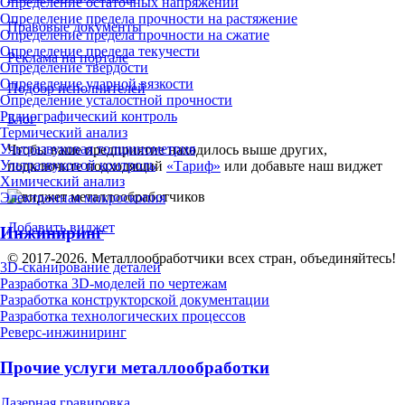
Определение остаточных напряжений
Определение предела прочности на растяжение
Правовые документы
Определение предела прочности на сжатие
Определение предела текучести
Реклама на портале
Определение твердости
Определение ударной вязкости
Подбор исполнителей
Определение усталостной прочности
Радиографический контроль
Блог
Термический анализ
Ультразвуковая толщинометрия
Чтобы ваше предприятие находилось выше других,
Ультразвуковой контроль
подключите подходящий
«Тариф»
или добавьте наш виджет
Химический анализ
Электронная микроскопия
Добавить виджет
Инжиниринг
© 2017-2026. Металлообработчики всех стран, объединяйтесь!
3D-сканирование деталей
Разработка 3D-моделей по чертежам
Разработка конструкторской документации
Разработка технологических процессов
Реверс-инжиниринг
Прочие услуги металлообработки
Лазерная гравировка