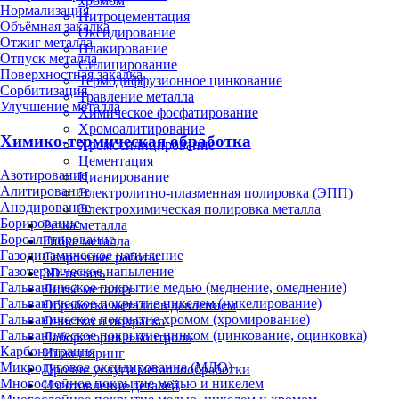
хромом
Нормализация
Нитроцементация
Объёмная закалка
Оксидирование
Отжиг металла
Плакирование
Отпуск металла
Силицирование
Поверхностная закалка
Термодиффузионное цинкование
Сорбитизация
Травление металла
Улучшение металла
Химическое фосфатирование
Хромоалитирование
Химико-термическая обработка
Хромосилицирование
Цементация
Азотирование
Цианирование
Алитирование
Электролитно-плазменная полировка (ЭПП)
Анодирование
Электрохимическая полировка металла
Борирование
Резка металла
Бороалитирование
Гибка металла
Газодинамическое напыление
Сварочные работы
Газотермическое напыление
3D-печать
Гальваническое покрытие медью (меднение, омеднение)
Литьё металла
Гальваническое покрытие никелем (никелирование)
Обработка металлов давлением
Гальваническое покрытие хромом (хромирование)
Очистка и покраска
Гальваническое покрытие цинком (цинкование, оцинковка)
Лаборатория и контроль
Карбонитрация
Инжиниринг
Микродуговое оксидирование (МДО)
Прочие услуги металлообработки
Многослойное покрытие медью и никелем
Изготовление деталей