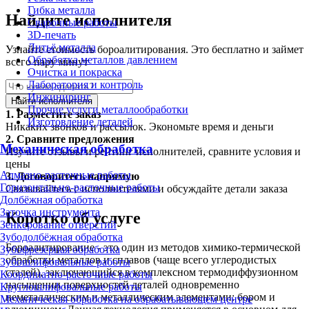
Гибка металла
Найдите исполнителя
Сварочные работы
3D-печать
Литьё металла
Узнайте стоимость бороалитирования. Это бесплатно и займет
Обработка металлов давлением
всего пару минут
Очистка и покраска
Лаборатория и контроль
Инжиниринг
Найти исполнителя
Прочие услуги металлообработки
1.
Разместите заказ
Изготовление деталей
Никаких звонков и рассылок. Экономьте время и деньги
2.
Сравните предложения
Механическая обработка
Изучите отзывы и рейтинг исполнителей, сравните условия и
цены
Алмазно-расточные работы
3.
Договоритесь напрямую
Горизонтально-расточные работы
Связывайтесь с исполнителями и обсуждайте детали заказа
Долбёжная обработка
Заточка инструмента
Коротко об услуге
Зенкерование отверстий
Зубодолбёжная обработка
Бороалитирование - это один из методов химико-термической
Зубофрезерная обработка
обработки металлов и сплавов (чаще всего углеродистых
Зубошлифовальные работы
сталей), заключающийся в комплексном термодиффузионном
Координатно-расточные работы
насыщении поверхностей деталей одновременно
Круглошлифовальные работы
неметаллическим и металлическим элементами: бором и
Механическая обработка на обрабатывающем центре