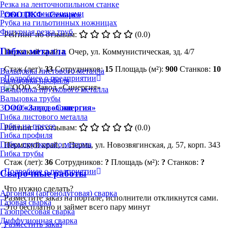
Резка на ленточнопильном станке
Резка пресс-ножницами
ООО ПКФ «Семарс»
Рубка на гильотинных ножницах
Фигурная резка труб
Рейтинг по отзывам:
(0.0)
Гибка металла
Пермский край, г. Очер, ул. Коммунистическая, зд. 4/7
Стаж (лет):
33
Сотрудников:
15
Площадь (м²):
900
Станков:
10
Вальцовка листового металла
Подробнее о предприятии
Вальцовка профиля
Вальцовка пруткового металла
Вальцовка трубы
ООО «Завод «Синергия»
3D-гибка проволоки
Гибка листового металла
Гибка на прессе
Рейтинг по отзывам:
(0.0)
Гибка профиля
Гибка пруткового металла
Пермский край, г. Пермь, ул. Новозвягинская, д. 57, корп. 343
Гибка трубы
Стаж (лет):
36
Сотрудников:
?
Площадь (м²):
?
Станков:
?
Подробнее о предприятии
Сварочные работы
Что нужно сделать?
Аргонная (аргонодуговая) сварка
Разместите заказ на портале, исполнители откликнутся сами.
Газовая сварка
Это бесплатно и займет всего пару минут
Газопрессовая сварка
Диффузионная сварка
Разместить заказ