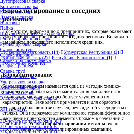
Дугопрессовая сварка
Контактная сварка
Бороалитирование в соседних
Кузнечная сварка
Лазерная сварка
регионах
Наплавка
Пайка
Посмотрите информацию о предприятиях, которые оказывают
Полуавтоматическая дуговая сварка
услугу «Бороалитирование» в соседних регионах. Возможно
Роботизированная сварка
вы найдете подходящего исполнителя среди них.
Ручная дуговая сварка
Сварка арматуры
Свердловская область
(14)
Удмуртская Республика
(3)
Сварка взрывом
Кировская область
(2)
Республика Башкортостан
(1)
Сварка под слоем флюса
Республика Коми
(0)
Сварка трением
Сварка труб
Бороалитирование
Термитная сварка
Ультразвуковая сварка
Бороалитированием называется одна из методик химико-
Химическая сварка
термической обработки. Эта манипуляция выполняется в
Холодная сварка
отношении металлов и способствует улучшению их
Электронно-лучевая сварка
характеристик. Технология применяется и для обработки
сплавов (в большинстве случаев, речь идет об углеродистых
3D-печать
сталях). Она подразумевает комплексное термодиффузионное
насыщение поверхностей элементов бромом в сочетании с
3D-печать по технологии 3DP
алюминием.
Услуги бороалитирования металла
очень
3D-печать по технологии BJ
востребованы среди специализированных компаний,
3D-печать по технологии DLP