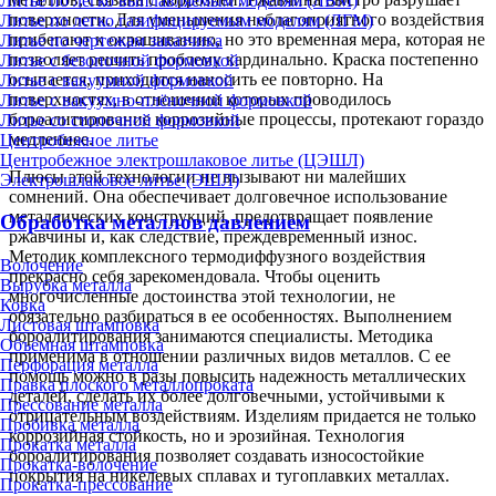
Литье по легко выплавляемым моделям (ЛВМ)
поверхности. Для уменьшения неблагоприятного воздействия
Литье по легко газифицируемым моделям (ЛГМ)
прибегают к окрашиванию, но это временная мера, которая не
Литье по чертежам заказчика
позволяет решить проблему кардинально. Краска постепенно
Литье с безопочной формовкой
осыпается, приходится наносить ее повторно. На
Литье с вакуумной формовкой
поверхностях, в отношении которых проводилось
Литье с вакуумно-плёночной формовкой
бороалитирование коррозийные процессы, протекают гораздо
Литье со стопочной формовкой
медленнее.
Центробежное литье
Центробежное электрошлаковое литье (ЦЭШЛ)
Плюсы этой технологии не вызывают ни малейших
Электрошлаковое литье (ЭШЛ)
сомнений. Она обеспечивает долговечное использование
металлических конструкций, предотвращает появление
Обработка металлов давлением
ржавчины и, как следствие, преждевременный износ.
Методик комплексного термодиффузного воздействия
Волочение
прекрасно себя зарекомендовала. Чтобы оценить
Вырубка металла
многочисленные достоинства этой технологии, не
Ковка
обязательно разбираться в ее особенностях. Выполнением
Листовая штамповка
бороалитирования занимаются специалисты. Методика
Объёмная штамповка
применима в отношении различных видов металлов. С ее
Перфорация металла
помощь можно в разы повысить надежность металлических
Правка плоского металлопроката
деталей, сделать их более долговечными, устойчивыми к
Прессование металла
отрицательным воздействиям. Изделиям придается не только
Пробивка металла
коррозийная стойкость, но и эрозийная. Технология
Прокатка металла
бороалитирования позволяет создавать износостойкие
Прокатка-волочение
покрытия на никелевых сплавах и тугоплавких металлах.
Прокатка-прессование