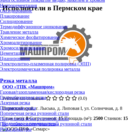
Многослойное покрытие медью, никелем и хромом
Нитроцементация
Исполнители в Пермском крае
Оксидирование
Плакирование
Силицирование
Термодиффузионное цинкование
Травление металла
Химическое фосфатирование
Хромоалитирование
Хромосилицирование
Цементация
Цианирование
Электролитно-плазменная полировка (ЭПП)
Электрохимическая полировка металла
Резка металла
ООО «ТПК «Машпром»
Газовая/газопламенная/кислородная резка
Гидроабразивная резка
Рейтинг по отзывам:
(0.0)
Лазерная резка
Плазменная резка
Пермский край, г. Лысьва, д. Липовая I, ул. Солнечная, д. 8
Поперечная резка рулонной стали
Стаж (лет):
8
Сотрудников:
15
Площадь (м²):
2500
Станков:
15
Продольная резка рулонной стали
Подробнее о предприятии
Продольно-поперечная резка рулонной стали
Резка арматуры