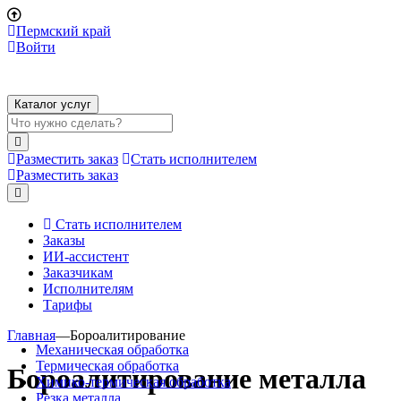
Пермский край
Войти
Каталог услуг
Разместить заказ
Стать исполнителем
Разместить заказ
Стать исполнителем
Заказы
ИИ-ассистент
Заказчикам
Исполнителям
Тарифы
Главная
—
Бороалитирование
Механическая обработка
Термическая обработка
Бороалитирование металла
Химико-термическая обработка
Резка металла