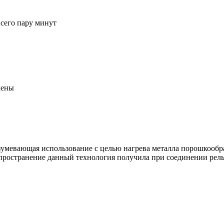
всего пару минут
цены
азумевающая использование с целью нагрева металла порошкооб
ространение данный технология получила при соединении рельс,