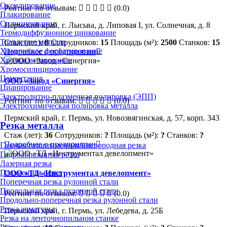
Оксидирование
Рейтинг по отзывам:
(0.0)
Плакирование
Силицирование
Пермский край, г. Лысьва, д. Липовая I, ул. Солнечная, д. 8
Термодиффузионное цинкование
Травление металла
Стаж (лет):
8
Сотрудников:
15
Площадь (м²):
2500
Станков:
15
Химическое фосфатирование
Подробнее о предприятии
Хромоалитирование
Хромосилицирование
Цементация
ООО «Завод «Синергия»
Цианирование
Электролитно-плазменная полировка (ЭПП)
Рейтинг по отзывам:
(0.0)
Электрохимическая полировка металла
Пермский край, г. Пермь, ул. Новозвягинская, д. 57, корп. 343
Резка металла
Стаж (лет):
36
Сотрудников:
?
Площадь (м²):
?
Станков:
?
Подробнее о предприятии
Газовая/газопламенная/кислородная резка
Гидроабразивная резка
Лазерная резка
Плазменная резка
ООО «ТД «Инструментал девелопмент»
Поперечная резка рулонной стали
Продольная резка рулонной стали
Рейтинг по отзывам:
(0.0)
Продольно-поперечная резка рулонной стали
Резка арматуры
Пермский край, г. Пермь, ул. Лебедева, д. 25Б
Резка на ленточнопильном станке