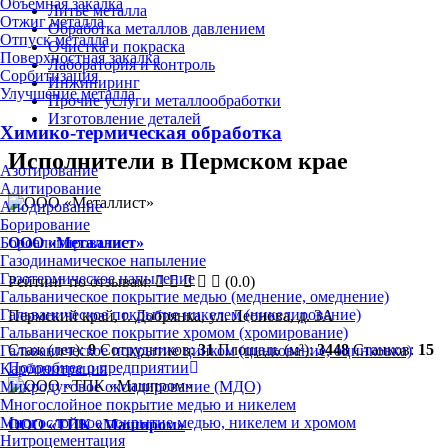
Объёмная закалка
Литьё металла
Отжиг металла
Обработка металлов давлением
Отпуск металла
Очистка и покраска
Поверхностная закалка
Лаборатория и контроль
Сорбитизация
Инжиниринг
Улучшение металла
Прочие услуги металлообработки
Изготовление деталей
Химико-термическая обработка
Исполнители в Пермском крае
Азотирование
Алитирование
Анодирование
Борирование
ООО «Металлист»
Бороалитирование
Газодинамическое напыление
Газотермическое напыление
Рейтинг по отзывам:
(0.0)
Гальваническое покрытие медью (меднение, омеднение)
Гальваническое покрытие никелем (никелирование)
Пермский край, г. Добрянка, ул. Леонова, д. 3А
Гальваническое покрытие хромом (хромирование)
Стаж (лет):
9
Сотрудников:
31
Площадь (м²):
3448
Станков:
15
Гальваническое покрытие цинком (цинкование, оцинковка)
Подробнее о предприятии
Карбонитрация
Микродуговое оксидирование (МДО)
Многослойное покрытие медью и никелем
Многослойное покрытие медью, никелем и хромом
ООО «ТПК «Машпром»
Нитроцементация