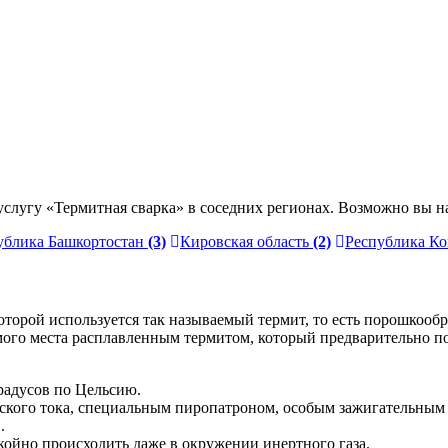
слугу «Термитная сварка» в соседних регионах. Возможно вы н
ублика Башкортостан
(3)
Кировская область
(2)
Республика К
оторой используется так называемый термит, то есть порошкооб
мого места расплавленным термитом, который предварительно по
радусов по Цельсию.
еского тока, специальным пиропатроном, особым зажигательным
.
койно происходить даже в окружении инертного газа.