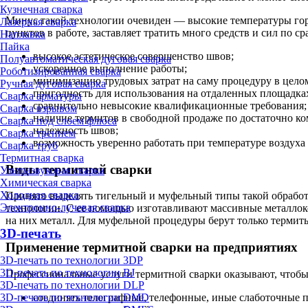
Кузнечная сварка
Минус такой технологии очевиден — высокие температуры горе
Лазерная сварка
пунктов в работе, заставляет тратить много средств и сил по 
Наплавка
Пайка
высокое эстетическое совершенство швов;
Полуавтоматическая дуговая сварка
ускоренное выполнение работы;
Роботизированная сварка
минимизацию трудовых затрат на саму процедуру в цело
Ручная дуговая сварка
пригодность для использования на отдаленных площадках
Сварка арматуры
сравнительно невысокие квалификационные требования;
Сварка взрывом
наличие термитов в свободной продаже по достаточно к
Сварка под слоем флюса
надежность швов;
Сварка трением
возможность уверенно работать при температуре воздуха 
Сварка труб
Термитная сварка
Виды термитной сварки
Ультразвуковая сварка
Химическая сварка
Холодная сварка
Принято выделять тигельный и муфельный типы такой обработк
Электронно-лучевая сварка
технологии. С ее помощью изготавливают массивные металлоко
на них металл. Для муфельной процедуры берут только термиты
3D-печать
Применение термитной сварки на предприятиях
3D-печать по технологии 3DP
3D-печать по технологии BJ
Профессиональные услуги термитной сварки оказывают, чтобы
3D-печать по технологии DLP
соединять телеграфные, телефонные, иные слаботочные п
3D-печать по технологии DMD