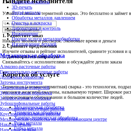
Найдите исполнителя
Сварочные работы
3D-печать
Литьё металла
Узнайте стоимость термитной сварки. Это бесплатно и займет 
Обработка металлов давлением
Очистка и покраска
Лаборатория и контроль
Найти исполнителя
Инжиниринг
1.
Разместите заказ
Прочие услуги металлообработки
Никаких звонков и рассылок. Экономьте время и деньги
Изготовление деталей
2.
Сравните предложения
Изучите отзывы и рейтинг исполнителей, сравните условия и 
Механическая обработка
3.
Договоритесь напрямую
Связывайтесь с исполнителями и обсуждайте детали заказа
Алмазно-расточные работы
Горизонтально-расточные работы
Коротко об услуге
Долбёжная обработка
Заточка инструмента
Термитная (алюминотермитная) сварка - это технология, подр
Зенкерование отверстий
магния и железной окалины, называемую термит. Широкое расп
Зубодолбёжная обработка
дорогостоящем оборудовании и большом количестве людей.
Зубофрезерная обработка
Зубошлифовальные работы
Механическая обработка
Координатно-расточные работы
Термическая обработка
Круглошлифовальные работы
Химико-термическая обработка
Механическая обработка на обрабатывающем центре
Резка металла
Накатка резьбы
Гибка металла
Нарезание резьбы