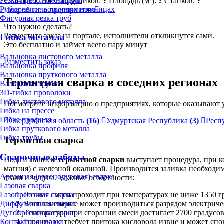
Резка пресс-ножницами
Стаж (лет):
10
Сотрудников:
?
Площадь (м²):
?
Станков:
?
Рубка на гильотинных ножницах
Подробнее о предприятии
Фигурная резка труб
Что нужно сделать?
Разместите заказ на портале, исполнители откликнутся сами.
Гибка металла
Это бесплатно и займет всего пару минут
Вальцовка листового металла
Разместить заказ
Вальцовка профиля
Вальцовка пруткового металла
Термитная сварка в соседних регионах
Вальцовка трубы
3D-гибка проволоки
Гибка листового металла
Посмотрите информацию о предприятиях, которые оказывают у
Гибка на прессе
Гибка профиля
Свердловская область
(16)
Удмуртская Республика
(3)
Респ
Гибка пруткового металла
Гибка трубы
Термитная сварка
Сварочные работы
Под названием
термитной сварки
выступает процедура, при к
магния) с железной окалиной. Производится заливка необходи
Аргонная (аргонодуговая) сварка
стали и чугуна. Важные особенности:
Газовая сварка
Газопрессовая сварка
Розжиг смеси проходит при температурах не ниже 1350 г
Диффузионная сварка
Воспламенение может производиться разрядом электрич
Дугопрессовая сварка
Температура при сгорании смеси достигает 2700 градусов
Контактная сварка
Горение не требует притока кислорода извне и может спо