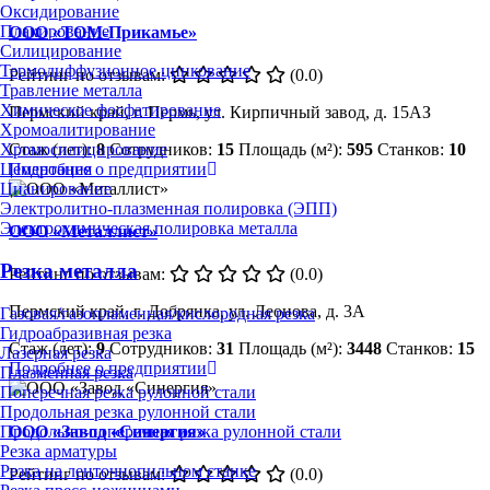
Оксидирование
Плакирование
ООО «ТОМ-Прикамье»
Силицирование
Термодиффузионное цинкование
Рейтинг по отзывам:
(0.0)
Травление металла
Химическое фосфатирование
Пермский край, г. Пермь, ул. Кирпичный завод, д. 15АЗ
Хромоалитирование
Стаж (лет):
8
Сотрудников:
15
Площадь (м²):
595
Станков:
10
Хромосилицирование
Подробнее о предприятии
Цементация
Цианирование
Электролитно-плазменная полировка (ЭПП)
Электрохимическая полировка металла
ООО «Металлист»
Резка металла
Рейтинг по отзывам:
(0.0)
Пермский край, г. Добрянка, ул. Леонова, д. 3А
Газовая/газопламенная/кислородная резка
Гидроабразивная резка
Стаж (лет):
9
Сотрудников:
31
Площадь (м²):
3448
Станков:
15
Лазерная резка
Подробнее о предприятии
Плазменная резка
Поперечная резка рулонной стали
Продольная резка рулонной стали
ООО «Завод «Синергия»
Продольно-поперечная резка рулонной стали
Резка арматуры
Резка на ленточнопильном станке
Рейтинг по отзывам:
(0.0)