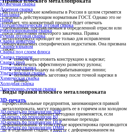
Правка плоского металлопроката
Кузнечная сварка
Лазерная сварка
Металлургические комбинаты в России в целом стремятся
Наплавка
следовать действующим нормативам ГОСТ. Однако это не
Пайка
означает, что конкретный продукт будет отвечать
Полуавтоматическая дуговая сварка
требованиям, предъявляемым в определенной отрасли или
Роботизированная сварка
представителями некоторого заказчика. Правка
Ручная дуговая сварка
металлопроката проходит не только для исправления
Сварка арматуры
обнаруживаемых специфических недостатков. Она призвана
Сварка взрывом
также:
Сварка под слоем флюса
Сварка трением
помочь приготовить конструкцию к нарезке;
Сварка труб
обеспечить эффективную размотку рулона;
Термитная сварка
улучшить подачу на обрабатывающие линии;
Ультразвуковая сварка
оптимизировать заготовку после точной нарезки в
Химическая сварка
размер.
Холодная сварка
Электронно-лучевая сварка
Виды правки плоского металлопроката
3D-печать
Профессиональные предприятия, занимающиеся правкой
металлопроката, могут проводить ее в горячем или холодном
3D-печать по технологии 3DP
режиме. Горячий вариант методики применяется, если
3D-печать по технологии BJ
поковка прошла уже все положенные переходы
3D-печать по технологии DLP
деформирования. В этом случае корректировка производится
3D-печать по технологии DMD
не в отдельной стадии, а вместе с деформированием на