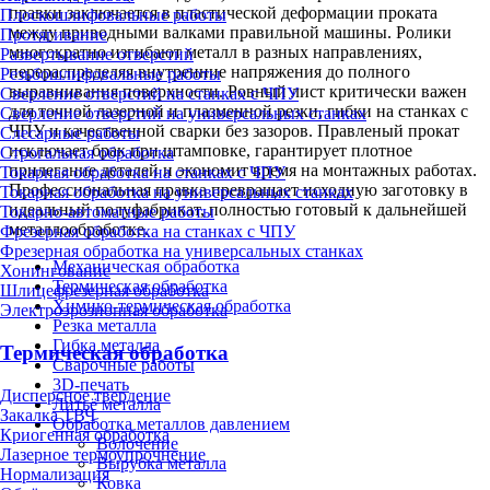
правки заключается в пластической деформации проката
Плоскошлифовальные работы
между приводными валками правильной машины. Ролики
Протягивание
многократно изгибают металл в разных направлениях,
Развертывание отверстий
перераспределяя внутренние напряжения до полного
Резьбошлифовальные работы
выравнивания поверхности. Ровный лист критически важен
Сверление отверстий на станках с ЧПУ
для точной лазерной и плазменной резки, гибки на станках с
Сверление отверстий на универсальных станках
ЧПУ и качественной сварки без зазоров. Правленый прокат
Слесарные работы
исключает брак при штамповке, гарантирует плотное
Строгальная обработка
прилегание деталей и экономит время на монтажных работах.
Токарная обработка на станках с ЧПУ
Профессиональная правка превращает исходную заготовку в
Токарная обработка на универсальных станках
идеальный полуфабрикат, полностью готовый к дальнейшей
Токарно-автоматные работы
металлообработке.
Фрезерная обработка на станках с ЧПУ
Фрезерная обработка на универсальных станках
Механическая обработка
Хонингование
Термическая обработка
Шлицефрезерная обработка
Химико-термическая обработка
Электроэрозионная обработка
Резка металла
Гибка металла
Термическая обработка
Сварочные работы
3D-печать
Дисперсное твердение
Литьё металла
Закалка ТВЧ
Обработка металлов давлением
Криогенная обработка
Волочение
Лазерное термоупрочнение
Вырубка металла
Нормализация
Ковка