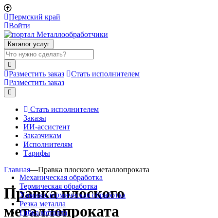
Пермский край
Войти
Каталог услуг
Разместить заказ
Стать исполнителем
Разместить заказ
Стать исполнителем
Заказы
ИИ-ассистент
Заказчикам
Исполнителям
Тарифы
Главная
—
Правка плоского металлопроката
Механическая обработка
Термическая обработка
Правка плоского
Химико-термическая обработка
Резка металла
металлопроката
Гибка металла