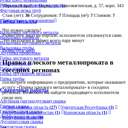
Резка пресс-ножницами
Рубка на гильотинных ножницах
Пермский край, г. Пермь, ул. Новозвягинская, д. 57, корп. 343
Фигурная резка труб
Стаж (лет):
36
Сотрудников:
?
Площадь (м²):
?
Станков:
?
Подробнее о предприятии
Гибка металла
Что нужно сделать?
Вальцовка листового металла
Разместите заказ на портале, исполнители откликнутся сами.
Вальцовка профиля
Это бесплатно и займет всего пару минут
Вальцовка пруткового металла
Вальцовка трубы
Разместить заказ
3D-гибка проволоки
Гибка листового металла
Правка плоского металлопроката в
Гибка на прессе
Гибка профиля
соседних регионах
Гибка пруткового металла
Гибка трубы
Посмотрите информацию о предприятиях, которые оказывают
услугу «Правка плоского металлопроката» в соседних
Сварочные работы
регионах. Возможно вы найдете подходящего исполнителя
среди них.
Аргонная (аргонодуговая) сварка
Газовая сварка
Свердловская область
(27)
Удмуртская Республика
(3)
Газопрессовая сварка
Республика Башкортостан
(1)
Кировская область
(1)
Диффузионная сварка
Республика Коми
(0)
Дугопрессовая сварка
Контактная сварка