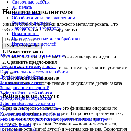
Сварочные работы
3D-печать
Найдите исполнителя
Литьё металла
Обработка металлов давлением
Очистка и покраска
Узнайте стоимость правки плоского металлопроката. Это
Лаборатория и контроль
бесплатно и займет всего пару минут
Инжиниринг
Прочие услуги металлообработки
Изготовление деталей
Найти исполнителя
1.
Разместите заказ
Механическая обработка
Никаких звонков и рассылок. Экономьте время и деньги
2.
Сравните предложения
Алмазно-расточные работы
Изучите отзывы и рейтинг исполнителей, сравните условия и
Горизонтально-расточные работы
цены
Долбёжная обработка
3.
Договоритесь напрямую
Заточка инструмента
Связывайтесь с исполнителями и обсуждайте детали заказа
Зенкерование отверстий
Зубодолбёжная обработка
Коротко об услуге
Зубофрезерная обработка
Зубошлифовальные работы
Правка листового металла — это финишная операция по
Координатно-расточные работы
устранению дефектов геометрии. В процессе производства,
Круглошлифовальные работы
резки или транспортировки стальные листы получают
Механическая обработка на обрабатывающем центре
остаточные напряжения. Результат — волнистость краев,
Накатка резьбы
серповидность (изгиб дугой) и местная кривизна. Технология
Нарезание резьбы