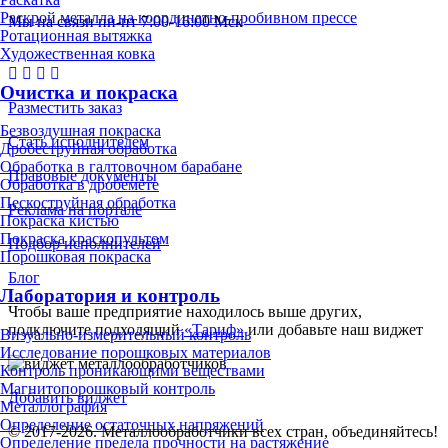
Раскрой металла на координатно-пробивном прессе
Мы на связи пн-пт 7:00-16:00 Мск
Ротационная вытяжка
Художественная ковка
Очистка и покраска
Разместить заказ
Безвоздушная покраска
Стать исполнителем
Дробеструйная обработка
Обработка в галтовочном барабане
Правовые документы
Обработка в дробемёте
Пескоструйная обработка
Реклама на портале
Покраска кистью
Покраска краскопультом
Подбор исполнителей
Порошковая покраска
Блог
Лаборатория и контроль
Чтобы ваше предприятие находилось выше других,
подключите подходящий
«Тариф»
или добавьте наш виджет
Визуально-измерительный контроль
Исследование порошковых материалов
Контроль проникающими веществами
Магнитопорошковый контроль
Добавить виджет
Металлография
Определение остаточных напряжений
© 2017-2026. Металлообработчики всех стран, объединяйтесь!
Определение предела прочности на растяжение