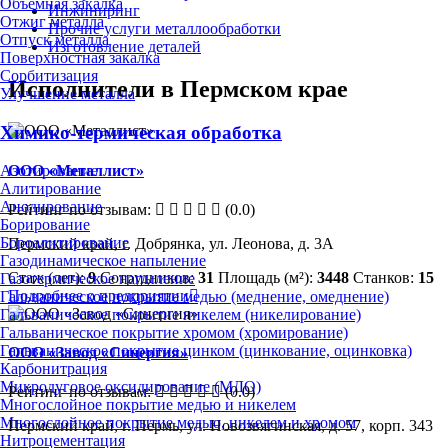
Объёмная закалка
Инжиниринг
Отжиг металла
Прочие услуги металлообработки
Отпуск металла
Изготовление деталей
Поверхностная закалка
Сорбитизация
Исполнители в Пермском крае
Улучшение металла
Химико-термическая обработка
ООО «Металлист»
Азотирование
Алитирование
Анодирование
Рейтинг по отзывам:
(0.0)
Борирование
Бороалитирование
Пермский край, г. Добрянка, ул. Леонова, д. 3А
Газодинамическое напыление
Стаж (лет):
9
Сотрудников:
31
Площадь (м²):
3448
Станков:
15
Газотермическое напыление
Подробнее о предприятии
Гальваническое покрытие медью (меднение, омеднение)
Гальваническое покрытие никелем (никелирование)
Гальваническое покрытие хромом (хромирование)
Гальваническое покрытие цинком (цинкование, оцинковка)
ООО «Завод «Синергия»
Карбонитрация
Микродуговое оксидирование (МДО)
Рейтинг по отзывам:
(0.0)
Многослойное покрытие медью и никелем
Многослойное покрытие медью, никелем и хромом
Пермский край, г. Пермь, ул. Новозвягинская, д. 57, корп. 343
Нитроцементация