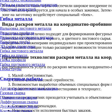
Резка пресс-ножницами
Рубка на гильотинных ножницах
В совокупности такие черты обеспечили широкое внедрение по
Фигурная резка труб
Лист металла фиксируется для начала в особых зажимах. Затем
зоне на заготовку воздействует специальный «боек».
Гибка металла
Виды раскроя металла на координатно-пробивно
Вальцовка листового металла
Вальцовка профиля
Такие аппараты отлично подходят для формирования фигурных
Вальцовка пруткового металла
Допускается обработка и черного, и цветного листового сырья.
Вальцовка трубы
определяются инженерами индивидуально при проектировании с
3D-гибка проволоки
каждой новой станции только расширяет возможности технолого
Гибка листового металла
Гибка на прессе
Применение технологии раскроя металла на коор
Гибка профиля
Гибка пруткового металла
Востребованность услуги по раскрою металла на координатно-п
Гибка трубы
Малой себестоимостью.
Сварочные работы
Обеспечением высокой серийности.
Возможностью выработки объемных специальных форм п
Аргонная (аргонодуговая) сварка
Сравнительно малыми инвестициями в техпроцесс.
Газовая сварка
Однако на предприятиях приходится учитывать и объективные 
Газопрессовая сварка
Диффузионная сварка
Сложностях переналадки.
Дугопрессовая сварка
Невозможности исполнения быстрых заказов.
Контактная сварка