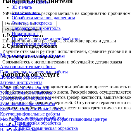
Найдите исполнителя
Сварочные работы
3D-печать
Литьё металла
Узнайте стоимость раскроя металла на координатно-пробивном 
Обработка металлов давлением
Очистка и покраска
Лаборатория и контроль
Найти исполнителя
Инжиниринг
1.
Разместите заказ
Прочие услуги металлообработки
Никаких звонков и рассылок. Экономьте время и деньги
Изготовление деталей
2.
Сравните предложения
Изучите отзывы и рейтинг исполнителей, сравните условия и 
Механическая обработка
3.
Договоритесь напрямую
Связывайтесь с исполнителями и обсуждайте детали заказа
Алмазно-расточные работы
Горизонтально-расточные работы
Коротко об услуге
Долбёжная обработка
Заточка инструмента
Раскрой металла на координатно-пробивном прессе: точность 
Зенкерование отверстий
обработки металлического листа. Раскрой здесь осуществляетс
Зубодолбёжная обработка
формовки объемных элементов (ребер жесткости, выштамповок
Зубофрезерная обработка
со строгим соблюдением чертежей. Отсутствие термического в
Зубошлифовальные работы
корпусов приборов, фасадных кассет и электротехнических шк
Координатно-расточные работы
Круглошлифовальные работы
Механическая обработка
Механическая обработка на обрабатывающем центре
Термическая обработка
Накатка резьбы
Химико-термическая обработка
Нарезание резьбы