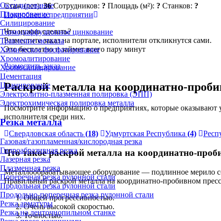
Оксидирование
Стаж (лет):
36
Сотрудников:
?
Площадь (м²):
?
Станков:
?
Плакирование
Подробнее о предприятии
Силицирование
Что нужно сделать?
Термодиффузионное цинкование
Разместите заказ на портале, исполнители откликнутся сами.
Травление металла
Это бесплатно и займет всего пару минут
Химическое фосфатирование
Хромоалитирование
Разместить заказ
Хромосилицирование
Цементация
Раскрой металла на координатно-пробив
Цианирование
Электролитно-плазменная полировка (ЭПП)
Электрохимическая полировка металла
Посмотрите информацию о предприятиях, которые оказывают у
исполнителя среди них.
Резка металла
Свердловская область
(18)
Удмуртская Республика
(4)
Респ
Газовая/газопламенная/кислородная резка
Гидроабразивная резка
Что такое раскрой металла на координатно-проб
Лазерная резка
Плазменная резка
Металлообрабатывающее оборудование — подлинное мерило сов
Поперечная резка рулонной стали
Правильный раскрой металла на координатно-пробивном прессе
Продольная резка рулонной стали
Продольно-поперечная резка рулонной стали
Общей прогрессивностью.
Резка арматуры
Очень высокой скоростью.
Резка на ленточнопильном станке
Точностью.