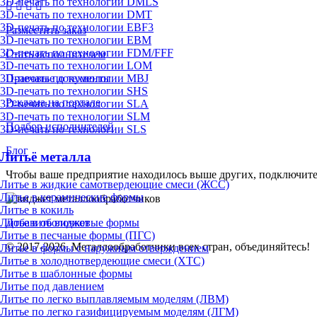
3D-печать по технологии DMLS
3D-печать по технологии DMT
3D-печать по технологии EBF3
Разместить заказ
3D-печать по технологии EBM
3D-печать по технологии FDM/FFF
Стать исполнителем
3D-печать по технологии LOM
Правовые документы
3D-печать по технологии MBJ
3D-печать по технологии SHS
Реклама на портале
3D-печать по технологии SLA
3D-печать по технологии SLM
Подбор исполнителей
3D-печать по технологии SLS
Блог
Литьё металла
Чтобы ваше предприятие находилось выше других, подключит
Литье в жидкие самотвердеющие смеси (ЖСС)
Литье в керамические формы
Литье в кокиль
Литье в оболочковые формы
Добавить виджет
Литье в песчаные формы (ПГС)
© 2017-2026. Металлообработчики всех стран, объединяйтесь!
Литье в формы с наружным отверждением
Литье в холоднотвердеющие смеси (ХТС)
Литье в шаблонные формы
Литье под давлением
Литье по легко выплавляемым моделям (ЛВМ)
Литье по легко газифицируемым моделям (ЛГМ)