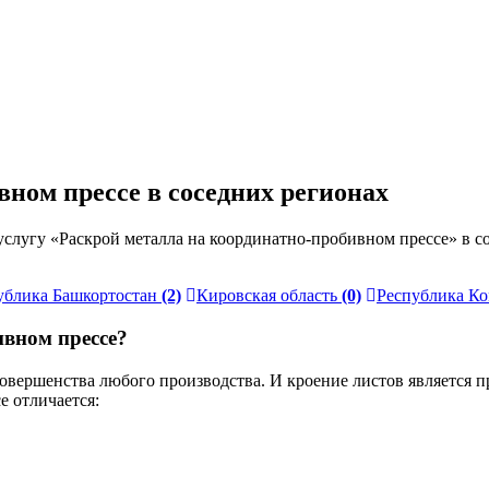
ном прессе в соседних регионах
слугу «Раскрой металла на координатно-пробивном прессе» в с
ублика Башкортостан
(2)
Кировская область
(0)
Республика К
ивном прессе?
ершенства любого производства. И кроение листов является пр
 отличается: