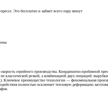
прессе. Это бесплатно и займет всего пару минут
цены
и скорость серийного производства. Координатно-пробивной пр
я не классической резкой, а комбинацией двух операций: вырубк
). Ключевое преимущество технологии — феноменальная произв
оздействия полностью исключает тепловую деформацию заготовки
афов.