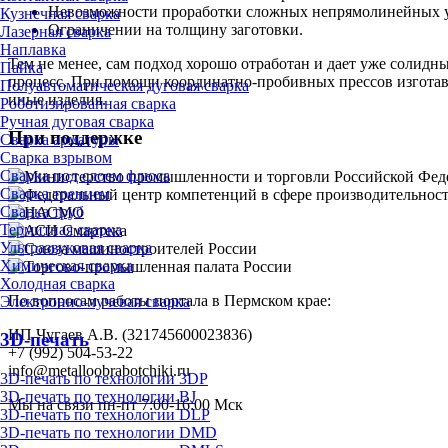
Невозможности проработки сложных непрямолинейных у
Кузнечная сварка
Ограничении на толщину заготовки.
Лазерная сварка
Наплавка
Тем не менее, сам подход хорошо отработан и дает уже солидн
Пайка
процесс. При помощи координатно-пробивных прессов изготавл
Полуавтоматическая дуговая сварка
иные изделия.
Роботизированная сварка
Ручная дуговая сварка
При поддержке
Сварка арматуры
Сварка взрывом
Сварка под слоем флюса
Сварка трением
Сварка труб
Термитная сварка
Ультразвуковая сварка
Химическая сварка
Холодная сварка
По вопросам работы портала в Пермском крае:
Электронно-лучевая сварка
ИП Чугаев А.В. (321745600023836)
3D-печать
+7 (992) 504-53-22
info@metalloobrabotchiki.ru
3D-печать по технологии 3DP
3D-печать по технологии BJ
Мы на связи пн-пт 7:00-16:00 Мск
3D-печать по технологии DLP
3D-печать по технологии DMD