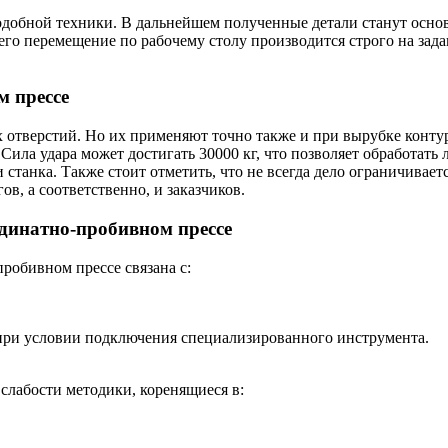
добной техники. В дальнейшем полученные детали станут основ
 его перемещение по рабочему столу производится строго на зад
м прессе
 отверстий. Но их применяют точно также и при вырубке конту
 Сила удара может достигать 30000 кг, что позволяет обработать
танка. Также стоит отметить, что не всегда дело ограничивает
в, а соответственно, и заказчиков.
динатно-пробивном прессе
робивном прессе связана с:
ри условии подключения специализированного инструмента.
слабости методики, коренящиеся в: