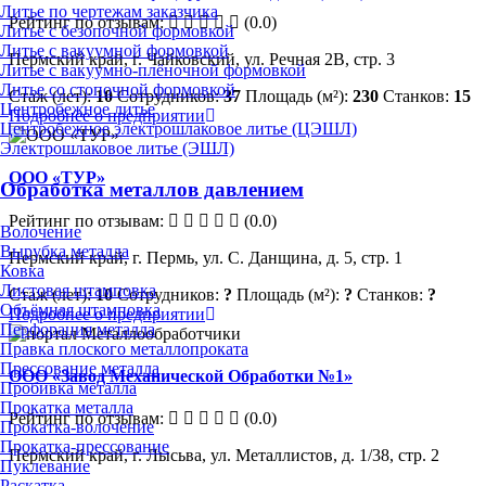
Литье по чертежам заказчика
Рейтинг по отзывам:
(0.0)
Литье с безопочной формовкой
Литье с вакуумной формовкой
Пермский край, г. Чайковский, ул. Речная 2В, стр. 3
Литье с вакуумно-плёночной формовкой
Литье со стопочной формовкой
Стаж (лет):
10
Сотрудников:
37
Площадь (м²):
230
Станков:
15
Центробежное литье
Подробнее о предприятии
Центробежное электрошлаковое литье (ЦЭШЛ)
Электрошлаковое литье (ЭШЛ)
ООО «ТУР»
Обработка металлов давлением
Рейтинг по отзывам:
(0.0)
Волочение
Вырубка металла
Пермский край, г. Пермь, ул. С. Данщина, д. 5, стр. 1
Ковка
Листовая штамповка
Стаж (лет):
10
Сотрудников:
?
Площадь (м²):
?
Станков:
?
Объёмная штамповка
Подробнее о предприятии
Перфорация металла
Правка плоского металлопроката
Прессование металла
ООО «Завод Механической Обработки №1»
Пробивка металла
Прокатка металла
Рейтинг по отзывам:
(0.0)
Прокатка-волочение
Прокатка-прессование
Пермский край, г. Лысьва, ул. Металлистов, д. 1/38, стр. 2
Пуклевание
Раскатка