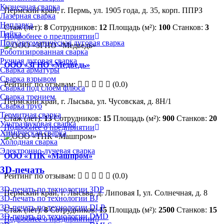
Кузнечная сварка
Пермский край, г. Пермь, ул. 1905 года, д. 35, корп. ППРЗ
Лазерная сварка
Наплавка
Стаж (лет):
8
Сотрудников:
12
Площадь (м²):
100
Станков:
3
Пайка
Подробнее о предприятии
Полуавтоматическая дуговая сварка
Роботизированная сварка
Ручная дуговая сварка
ООО «ЗГНО «Медведь»
Сварка арматуры
Сварка взрывом
Рейтинг по отзывам:
(0.0)
Сварка под слоем флюса
Сварка трением
Пермский край, г. Лысьва, ул. Чусовская, д. 8Н/1
Сварка труб
Термитная сварка
Стаж (лет):
13
Сотрудников:
15
Площадь (м²):
900
Станков:
20
Ультразвуковая сварка
Подробнее о предприятии
Химическая сварка
Холодная сварка
Электронно-лучевая сварка
ООО «ТПК «Машпром»
3D-печать
Рейтинг по отзывам:
(0.0)
3D-печать по технологии 3DP
Пермский край, г. Лысьва, д. Липовая I, ул. Солнечная, д. 8
3D-печать по технологии BJ
3D-печать по технологии DLP
Стаж (лет):
8
Сотрудников:
15
Площадь (м²):
2500
Станков:
15
3D-печать по технологии DMD
Подробнее о предприятии