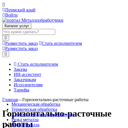
Пермский край
Войти
Каталог услуг
Разместить заказ
Стать исполнителем
Разместить заказ
Стать исполнителем
Заказы
ИИ-ассистент
Заказчикам
Исполнителям
Тарифы
Главная
—
Горизонтально-расточные работы
Механическая обработка
Термическая обработка
Горизонтально-расточные
Химико-термическая обработка
Резка металла
работы
Гибка металла