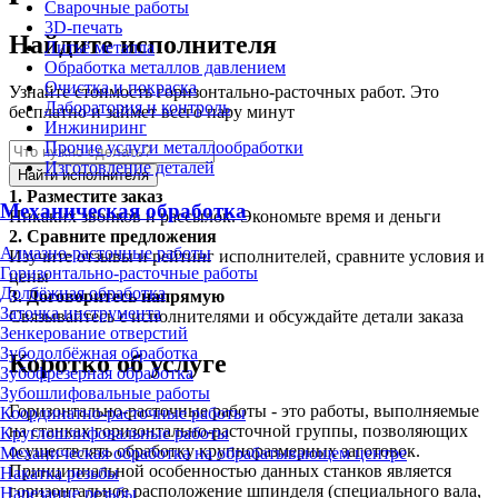
Сварочные работы
3D-печать
Найдите исполнителя
Литьё металла
Обработка металлов давлением
Очистка и покраска
Узнайте стоимость горизонтально-расточных работ. Это
Лаборатория и контроль
бесплатно и займет всего пару минут
Инжиниринг
Прочие услуги металлообработки
Изготовление деталей
Найти исполнителя
1.
Разместите заказ
Механическая обработка
Никаких звонков и рассылок. Экономьте время и деньги
2.
Сравните предложения
Алмазно-расточные работы
Изучите отзывы и рейтинг исполнителей, сравните условия и
Горизонтально-расточные работы
цены
Долбёжная обработка
3.
Договоритесь напрямую
Заточка инструмента
Связывайтесь с исполнителями и обсуждайте детали заказа
Зенкерование отверстий
Зубодолбёжная обработка
Коротко об услуге
Зубофрезерная обработка
Зубошлифовальные работы
Горизонтально-расточные работы - это работы, выполняемые
Координатно-расточные работы
на станках горизонтально-расточной группы, позволяющих
Круглошлифовальные работы
осуществлять обработку крупноразмерных заготовок.
Механическая обработка на обрабатывающем центре
Принципиальной особенностью данных станков является
Накатка резьбы
горизонтальное расположение шпинделя (специального вала,
Нарезание резьбы