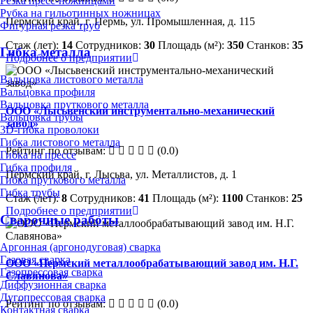
Резка пресс-ножницами
Рубка на гильотинных ножницах
Пермский край, г. Пермь, ул. Промышленная, д. 115
Фигурная резка труб
Стаж (лет):
14
Сотрудников:
30
Площадь (м²):
350
Станков:
35
Гибка металла
Подробнее о предприятии
Вальцовка листового металла
Вальцовка профиля
Вальцовка пруткового металла
ООО «Лысьвенский инструментально-механический
Вальцовка трубы
завод»
3D-гибка проволоки
Гибка листового металла
Рейтинг по отзывам:
(0.0)
Гибка на прессе
Гибка профиля
Пермский край, г. Лысьва, ул. Металлистов, д. 1
Гибка пруткового металла
Гибка трубы
Стаж (лет):
8
Сотрудников:
41
Площадь (м²):
1100
Станков:
25
Подробнее о предприятии
Сварочные работы
Аргонная (аргонодуговая) сварка
Газовая сварка
ООО «Пермский металлообрабатывающий завод им. Н.Г.
Газопрессовая сварка
Славянова»
Диффузионная сварка
Дугопрессовая сварка
Рейтинг по отзывам:
(0.0)
Контактная сварка