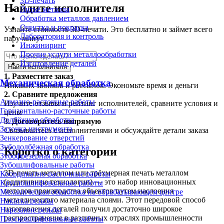
3D-печать
Найдите исполнителя
Литьё металла
Обработка металлов давлением
Очистка и покраска
Узнайте стоимость 3D-печати. Это бесплатно и займет всего
Лаборатория и контроль
пару минут
Инжиниринг
Прочие услуги металлообработки
Изготовление деталей
Найти исполнителя
1.
Разместите заказ
Механическая обработка
Никаких звонков и рассылок. Экономьте время и деньги
2.
Сравните предложения
Алмазно-расточные работы
Изучите отзывы и рейтинг исполнителей, сравните условия и
Горизонтально-расточные работы
цены
Долбёжная обработка
3.
Договоритесь напрямую
Заточка инструмента
Связывайтесь с исполнителями и обсуждайте детали заказа
Зенкерование отверстий
Зубодолбёжная обработка
Коротко о категории
Зубофрезерная обработка
Зубошлифовальные работы
3D-печать металлом или трёхмерная печать металлом
Координатно-расточные работы
(аддитивные технологии) — это набор инновационных
Круглошлифовальные работы
методов производства объектов путем наслоения
Механическая обработка на обрабатывающем центре
металлического материала слоями. Этот передовой способ
Накатка резьбы
изготовления деталей получил достаточно широкое
Нарезание резьбы
распространение в различных отраслях промышленности
Плоскошлифовальные работы