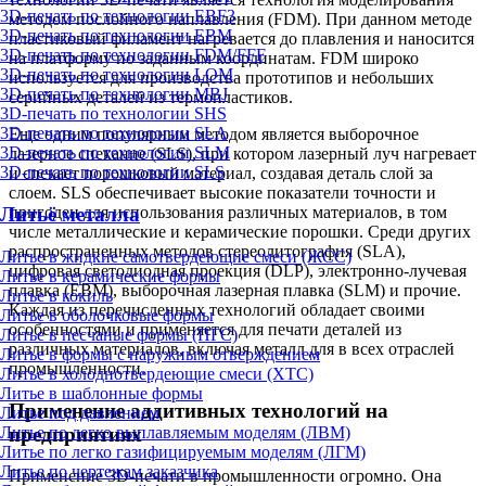
3D-печать по технологии EBF3
методом послойного наплавления (FDM). При данном методе
3D-печать по технологии EBM
пластиковый филамент нагревается до плавления и наносится
3D-печать по технологии FDM/FFF
на платформу по заданным координатам. FDM широко
3D-печать по технологии LOM
используется для производства прототипов и небольших
3D-печать по технологии MBJ
серийных деталей из термопластиков.
3D-печать по технологии SHS
3D-печать по технологии SLA
Еще одним популярным методом является выборочное
3D-печать по технологии SLM
лазерное спекание (SLS), при котором лазерный луч нагревает
3D-печать по технологии SLS
и спекает порошковый материал, создавая деталь слой за
слоем. SLS обеспечивает высокие показатели точности и
Литьё металла
пригоден для использования различных материалов, в том
числе металлические и керамические порошки. Среди других
распространенных методов стереолитография (SLA),
Литье в жидкие самотвердеющие смеси (ЖСС)
цифровая светодиодная проекция (DLP), электронно-лучевая
Литье в керамические формы
плавка (EBM), выборочная лазерная плавка (SLM) и прочие.
Литье в кокиль
Каждая из перечисленных технологий обладает своими
Литье в оболочковые формы
особенностями и применяется для печати деталей из
Литье в песчаные формы (ПГС)
различных материалов, включая металл для в всех отраслей
Литье в формы с наружным отверждением
промышленности.
Литье в холоднотвердеющие смеси (ХТС)
Литье в шаблонные формы
Применение аддитивных технологий на
Литье под давлением
Литье по легко выплавляемым моделям (ЛВМ)
предприятиях
Литье по легко газифицируемым моделям (ЛГМ)
Литье по чертежам заказчика
Применение 3D-печати в промышленности огромно. Она