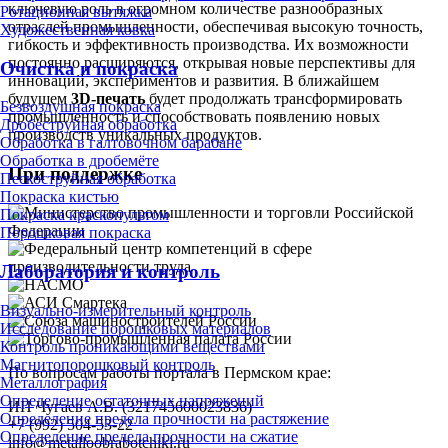
ключевую роль в огромном количестве разнообразных
Ротационная вытяжка
отраслей промышленности, обеспечивая высокую точность,
Художественная ковка
гибкость и эффективность производства. Их возможности
постоянно расширяются, открывая новые перспективы для
Очистка и покраска
инноваций, экспериментов и развития. В ближайшем
будущем
3D-печать
будет продолжать трансформировать
Безвоздушная покраска
промышленность и способствовать появлению новых
Дробеструйная обработка
производств уникальных продуктов.
Обработка в галтовочном барабане
Обработка в дробемёте
При поддержке
Пескоструйная обработка
Покраска кистью
Покраска краскопультом
Порошковая покраска
Лаборатория и контроль
Визуально-измерительный контроль
Исследование порошковых материалов
Контроль проникающими веществами
Магнитопорошковый контроль
По вопросам работы портала в Пермском крае:
Металлография
Определение остаточных напряжений
ИП Чугаев А.В. (321745600023836)
Определение предела прочности на растяжение
+7 (992) 504-53-22
Определение предела прочности на сжатие
info@metalloobrabotchiki.ru