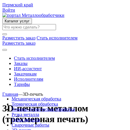
Пермский край
Войти
Каталог услуг
Разместить заказ
Стать исполнителем
Разместить заказ
Стать исполнителем
Заказы
ИИ-ассистент
Заказчикам
Исполнителям
Тарифы
Главная
—
3D-печать
Механическая обработка
Термическая обработка
3D-печать металлом
Химико-термическая обработка
Резка металла
(трёхмерная печать)
Гибка металла
Сварочные работы