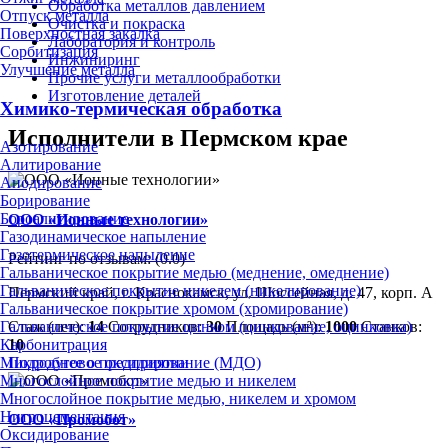
Обработка металлов давлением
Отпуск металла
Очистка и покраска
Поверхностная закалка
Лаборатория и контроль
Сорбитизация
Инжиниринг
Улучшение металла
Прочие услуги металлообработки
Изготовление деталей
Химико-термическая обработка
Исполнители в Пермском крае
Азотирование
Алитирование
Анодирование
Борирование
Бороалитирование
ООО «Ионные технологии»
Газодинамическое напыление
Газотермическое напыление
Рейтинг по отзывам:
(0.0)
Гальваническое покрытие медью (меднение, омеднение)
Гальваническое покрытие никелем (никелирование)
Пермский край, г. Краснокамск, ул. Шоссейная, д. 47, корп. А
Гальваническое покрытие хромом (хромирование)
Стаж (лет):
14
Сотрудников:
30
Площадь (м²):
1000
Станков:
Гальваническое покрытие цинком (цинкование, оцинковка)
10
Карбонитрация
Подробнее о предприятии
Микродуговое оксидирование (МДО)
Многослойное покрытие медью и никелем
Многослойное покрытие медью, никелем и хромом
Нитроцементация
ООО «Промобот»
Оксидирование