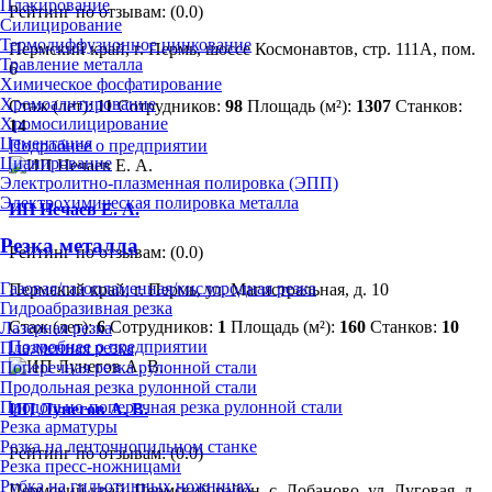
Плакирование
Рейтинг по отзывам:
(0.0)
Силицирование
Термодиффузионное цинкование
Пермский край, г. Пермь, шоссе Космонавтов, стр. 111А, пом.
Травление металла
6
Химическое фосфатирование
Хромоалитирование
Стаж (лет):
11
Сотрудников:
98
Площадь (м²):
1307
Станков:
Хромосилицирование
14
Цементация
Подробнее о предприятии
Цианирование
Электролитно-плазменная полировка (ЭПП)
Электрохимическая полировка металла
ИП Нечаев Е. А.
Резка металла
Рейтинг по отзывам:
(0.0)
Газовая/газопламенная/кислородная резка
Пермский край, г. Пермь, ул. Магистральная, д. 10
Гидроабразивная резка
Стаж (лет):
6
Сотрудников:
1
Площадь (м²):
160
Станков:
10
Лазерная резка
Подробнее о предприятии
Плазменная резка
Поперечная резка рулонной стали
Продольная резка рулонной стали
Продольно-поперечная резка рулонной стали
ИП Лунегов А. В.
Резка арматуры
Резка на ленточнопильном станке
Рейтинг по отзывам:
(0.0)
Резка пресс-ножницами
Рубка на гильотинных ножницах
Пермский край, Пермский район, с. Лобаново, ул. Луговая, д.