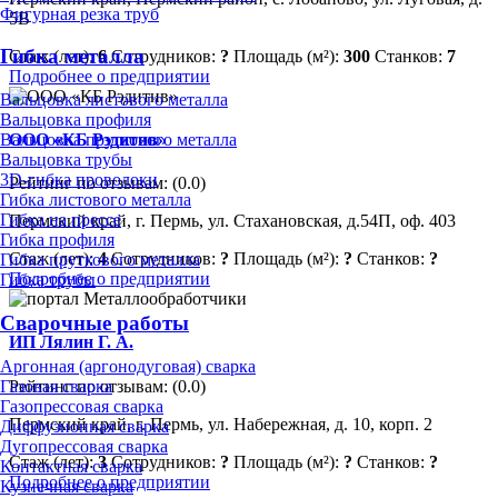
Фигурная резка труб
5В
Гибка металла
Стаж (лет):
6
Сотрудников:
?
Площадь (м²):
300
Станков:
7
Подробнее о предприятии
Вальцовка листового металла
Вальцовка профиля
ООО «КБ Рэдитив»
Вальцовка пруткового металла
Вальцовка трубы
3D-гибка проволоки
Рейтинг по отзывам:
(0.0)
Гибка листового металла
Гибка на прессе
Пермский край, г. Пермь, ул. Стахановская, д.54П, оф. 403
Гибка профиля
Стаж (лет):
4
Сотрудников:
?
Площадь (м²):
?
Станков:
?
Гибка пруткового металла
Подробнее о предприятии
Гибка трубы
Сварочные работы
ИП Лялин Г. А.
Аргонная (аргонодуговая) сварка
Рейтинг по отзывам:
(0.0)
Газовая сварка
Газопрессовая сварка
Пермский край, г. Пермь, ул. Набережная, д. 10, корп. 2
Диффузионная сварка
Дугопрессовая сварка
Стаж (лет):
3
Сотрудников:
?
Площадь (м²):
?
Станков:
?
Контактная сварка
Подробнее о предприятии
Кузнечная сварка