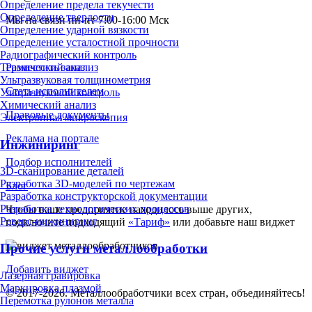
Определение предела текучести
Определение твердости
Мы на связи пн-пт 7:00-16:00 Мск
Определение ударной вязкости
Определение усталостной прочности
Радиографический контроль
Разместить заказ
Термический анализ
Ультразвуковая толщинометрия
Стать исполнителем
Ультразвуковой контроль
Химический анализ
Правовые документы
Электронная микроскопия
Реклама на портале
Инжиниринг
Подбор исполнителей
3D-сканирование деталей
Разработка 3D-моделей по чертежам
Блог
Разработка конструкторской документации
Разработка технологических процессов
Чтобы ваше предприятие находилось выше других,
Реверс-инжиниринг
подключите подходящий
«Тариф»
или добавьте наш виджет
Прочие услуги металлообработки
Добавить виджет
Лазерная гравировка
Маркировка плазмой
© 2017-2026. Металлообработчики всех стран, объединяйтесь!
Перемотка рулонов металла