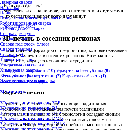
Лазерная сварка
Что нужно сделать?
Наплавка
Разместите заказ на портале, исполнители откликнутся сами.
Пайка
Это бесплатно и займет всего пару минут
Полуавтоматическая дуговая сварка
Роботизированная сварка
Разместить заказ
Ручная дуговая сварка
Сварка арматуры
3D-печать в соседних регионах
Сварка взрывом
Сварка под слоем флюса
Сварка трением
Посмотрите информацию о предприятиях, которые оказывают
Сварка труб
услугу «3D-печать» в соседних регионах. Возможно вы
Термитная сварка
найдете подходящего исполнителя среди них.
Ультразвуковая сварка
Химическая сварка
Свердловская область
(19)
Удмуртская Республика
(8)
Холодная сварка
Республика Башкортостан
(3)
Кировская область
(1)
Электронно-лучевая сварка
Республика Коми
(0)
3D-печать
Виды 3D-печати
3D-печать по технологии 3DP
Существует несколько основных видов аддитивных
3D-печать по технологии BJ
технологий, применяемых для печати различными
3D-печать по технологии DLP
материалами. Каждая из этих технологий обладает своими
3D-печать по технологии DMD
уникальными свойствами, особенностями, плюсами и
3D-печать по технологии DMLS
минусами. Например, одной из наиболее распространенных
3D-печать по технологии DMT
технологий 3D-печати является технология моделирования