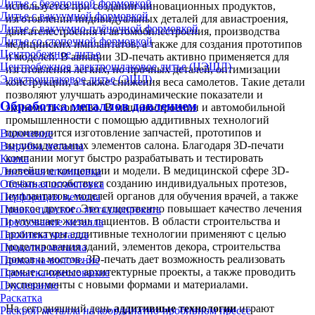
Литье с безопочной формовкой
используется при создании инновационных продуктов,
Литье с вакуумной формовкой
изготовлении индивидуальных деталей для авиастроения,
Литье с вакуумно-плёночной формовкой
двигателестроения и автомобилестроения, производства
Литье со стопочной формовкой
медицинских имплантатов, а также для создания прототипов
Центробежное литье
и моделей. В авиации 3D-печать активно применяется для
Центробежное электрошлаковое литье (ЦЭШЛ)
изготовления легких, но прочных деталей, оптимизации
Электрошлаковое литье (ЭШЛ)
конструкции, а также снижения веса самолетов. Такие детали
позволяют улучшать аэродинамические показатели и
Обработка металлов давлением
экономить топливо. В машиностроении и автомобильной
промышленности с помощью аддитивных технологий
производится изготовление запчастей, прототипов и
Волочение
индивидуальных элементов салона. Благодаря 3D-печати
Вырубка металла
компании могут быстро разрабатывать и тестировать
Ковка
новейшие концепции и модели. В медицинской сфере 3D-
Листовая штамповка
печать способствует созданию индивидуальных протезов,
Объёмная штамповка
имплантатов, моделей органов для обучения врачей, а также
Перфорация металла
многое другое. Это существенно повышает качество лечения
Правка плоского металлопроката
и улучшает жизнь пациентов. В области строительства и
Прессование металла
архитектуры аддитивные технологии применяют с целью
Пробивка металла
моделирования зданий, элементов декора, строительства
Прокатка металла
домов и мостов. 3D-печать дает возможность реализовать
Прокатка-волочение
самые сложные архитектурные проекты, а также проводить
Прокатка-прессование
эксперименты с новыми формами и материалами.
Пуклевание
Раскатка
На сегодняшний день
аддитивные технологии
играют
Раскрой металла на координатно-пробивном прессе