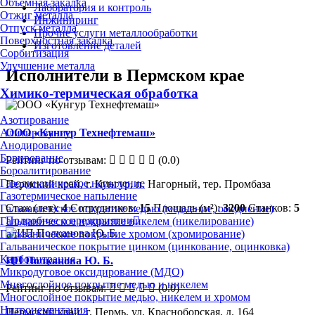
Объёмная закалка
Лаборатория и контроль
Отжиг металла
Инжиниринг
Отпуск металла
Прочие услуги металлообработки
Поверхностная закалка
Изготовление деталей
Сорбитизация
Улучшение металла
Исполнители в Пермском крае
Химико-термическая обработка
Азотирование
ООО «Кунгур Технефтемаш»
Алитирование
Анодирование
Борирование
Рейтинг по отзывам:
(0.0)
Бороалитирование
Газодинамическое напыление
Пермский край, г. Кунгур, п. Нагорный, тер. Промбаза
Газотермическое напыление
Стаж (лет):
4
Сотрудников:
15
Площадь (м²):
3200
Станков:
5
Гальваническое покрытие медью (меднение, омеднение)
Подробнее о предприятии
Гальваническое покрытие никелем (никелирование)
Гальваническое покрытие хромом (хромирование)
Гальваническое покрытие цинком (цинкование, оцинковка)
Карбонитрация
ИП Полканова Ю. Б.
Микродуговое оксидирование (МДО)
Многослойное покрытие медью и никелем
Рейтинг по отзывам:
(0.0)
Многослойное покрытие медью, никелем и хромом
Нитроцементация
Пермский край, г. Пермь, ул. Красноборская, д. 164