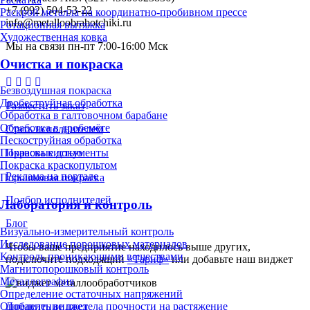
+7 (992) 504-53-22
Раскрой металла на координатно-пробивном прессе
info@metalloobrabotchiki.ru
Ротационная вытяжка
Художественная ковка
Мы на связи пн-пт 7:00-16:00 Мск
Очистка и покраска
Безвоздушная покраска
Дробеструйная обработка
Разместить заказ
Обработка в галтовочном барабане
Обработка в дробемёте
Стать исполнителем
Пескоструйная обработка
Правовые документы
Покраска кистью
Покраска краскопультом
Реклама на портале
Порошковая покраска
Подбор исполнителей
Лаборатория и контроль
Блог
Визуально-измерительный контроль
Исследование порошковых материалов
Чтобы ваше предприятие находилось выше других,
Контроль проникающими веществами
подключите подходящий
«Тариф»
или добавьте наш виджет
Магнитопорошковый контроль
Металлография
Определение остаточных напряжений
Определение предела прочности на растяжение
Добавить виджет