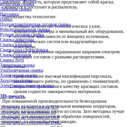
давление. Жидкость, которую представляет собой краска,
Кузнечная сварка
сжимается и поступает в распылитель.
Лазерная сварка
Наплавка
Преимущества технологии:
Пайка
Полуавтоматическая дуговая сварка
меньшее количество технологических узлов,
Роботизированная сварка
компактные размеры и минимальный вес оборудования;
Ручная дуговая сварка
отсутствие зависимости от внешних источников,
Сварка арматуры
пневматических систем или воздухозабора из
Сварка взрывом
атмосферы;
Сварка под слоем флюса
ровное и аккуратное окрашивание широким спектром
Сварка трением
красящих составов с разными растворителями.
Сварка труб
Термитная сварка
Недостатки:
Ультразвуковая сварка
Химическая сварка
требуется более высокая квалификация персонала,
Холодная сварка
выполняющего работы, по сравнению с пневматикой;
Электронно-лучевая сварка
возрастают требования к качеству красящих составов,
срокам годности лакокрасочных материалов.
3D-печать
При повышенной производительности безвоздушная
покраска нуждается в пристальном внимании операторов,
3D-печать по технологии 3DP
вручную направляющих струю из сопла. Зато методика лучше
3D-печать по технологии BJ
подходит для автоматической обработки поверхностей,
3D-печать по технологии DLP
например, на автомобильных заводах.
3D-печать по технологии DMD