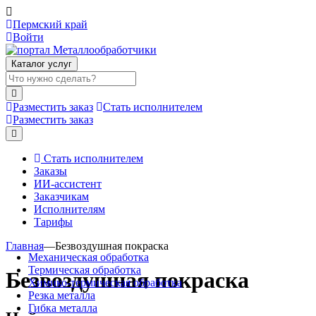
Пермский край
Войти
Каталог услуг
Разместить заказ
Стать исполнителем
Разместить заказ
Стать исполнителем
Заказы
ИИ-ассистент
Заказчикам
Исполнителям
Тарифы
Главная
—
Безвоздушная покраска
Механическая обработка
Термическая обработка
Безвоздушная покраска
Химико-термическая обработка
Резка металла
Гибка металла