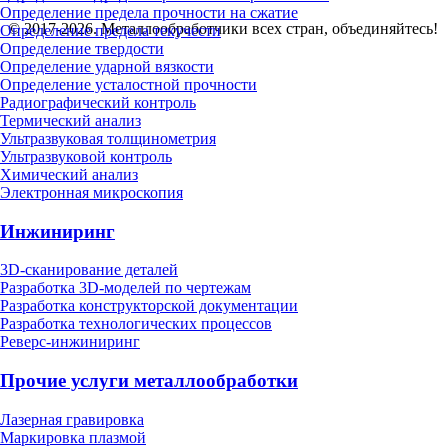
Определение предела прочности на сжатие
© 2017-2026. Металлообработчики всех стран, объединяйтесь!
Определение предела текучести
Определение твердости
Определение ударной вязкости
Определение усталостной прочности
Радиографический контроль
Термический анализ
Ультразвуковая толщинометрия
Ультразвуковой контроль
Химический анализ
Электронная микроскопия
Инжиниринг
3D-сканирование деталей
Разработка 3D-моделей по чертежам
Разработка конструкторской документации
Разработка технологических процессов
Реверс-инжиниринг
Прочие услуги металлообработки
Лазерная гравировка
Маркировка плазмой