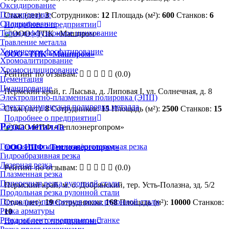
Оксидирование
Плакирование
Стаж (лет):
3
Сотрудников:
12
Площадь (м²):
600
Станков:
6
Силицирование
Подробнее о предприятии
Термодиффузионное цинкование
Травление металла
Химическое фосфатирование
ООО «ТПК «Машпром»
Хромоалитирование
Хромосилицирование
Рейтинг по отзывам:
(0.0)
Цементация
Цианирование
Пермский край, г. Лысьва, д. Липовая I, ул. Солнечная, д. 8
Электролитно-плазменная полировка (ЭПП)
Электрохимическая полировка металла
Стаж (лет):
8
Сотрудников:
15
Площадь (м²):
2500
Станков:
15
Подробнее о предприятии
Резка металла
Газовая/газопламенная/кислородная резка
ООО НПФ «Теплоэнергопром»
Гидроабразивная резка
Лазерная резка
Рейтинг по отзывам:
(0.0)
Плазменная резка
Поперечная резка рулонной стали
Пермский край, м. о. Добрянский, тер. Усть-Полазна, зд. 5/2
Продольная резка рулонной стали
Продольно-поперечная резка рулонной стали
Стаж (лет):
19
Сотрудников:
168
Площадь (м²):
10000
Станков:
Резка арматуры
10
Резка на ленточнопильном станке
Подробнее о предприятии