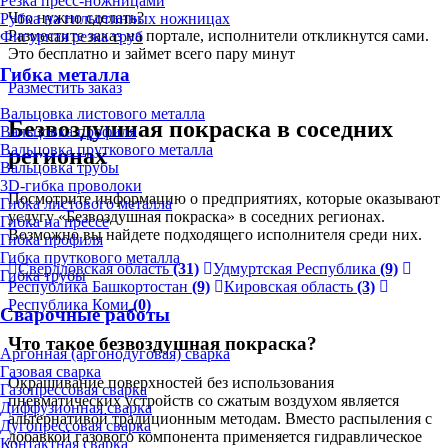
Резка пресс-ножницами
Что нужно сделать?
Рубка на гильотинных ножницах
Разместите заказ на портале, исполнители откликнутся сами.
Фигурная резка труб
Это бесплатно и займет всего пару минут
Гибка металла
Разместить заказ
Вальцовка листового металла
Безвоздушная покраска в соседних
Вальцовка профиля
Вальцовка пруткового металла
регионах
Вальцовка трубы
3D-гибка проволоки
Посмотрите информацию о предприятиях, которые оказывают
Гибка листового металла
услугу «Безвоздушная покраска» в соседних регионах.
Гибка на прессе
Возможно вы найдете подходящего исполнителя среди них.
Гибка профиля
Гибка пруткового металла
Свердловская область
(31)
Удмуртская Республика
(9)
Гибка трубы
Республика Башкортостан
(9)
Кировская область
(3)
Республика Коми
(0)
Сварочные работы
Что такое безвоздушная покраска?
Аргонная (аргонодуговая) сварка
Газовая сварка
Окрашивание поверхностей без использования
Газопрессовая сварка
пневматических устройств со сжатым воздухом является
Диффузионная сварка
альтернативой традиционным методам. Вместо распыления с
Дугопрессовая сварка
добавкой газового компонента применяется гидравлическое
Контактная сварка