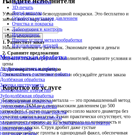
Найдите исполнителя
Сварочные работы
3D-печать
Литьё металла
Узнайте стоимость безвоздушной покраски. Это бесплатно и
Обработка металлов давлением
займет всего пару минут
Очистка и покраска
Лаборатория и контроль
Инжиниринг
Найти исполнителя
Прочие услуги металлообработки
1.
Разместите заказ
Изготовление деталей
Никаких звонков и рассылок. Экономьте время и деньги
2.
Сравните предложения
Механическая обработка
Изучите отзывы и рейтинг исполнителей, сравните условия и
цены
Алмазно-расточные работы
3.
Договоритесь напрямую
Горизонтально-расточные работы
Связывайтесь с исполнителями и обсуждайте детали заказа
Долбёжная обработка
Заточка инструмента
Коротко об услуге
Зенкерование отверстий
Зубодолбёжная обработка
Безвоздушная покраска металла — это промышленный метод
Зубофрезерная обработка
нанесения ЛКМ под сверхвысоким давлением (до 500
Зубошлифовальные работы
атмосфер). Состав подается через сопло малого диаметра без
Координатно-расточные работы
участия сжатого воздуха. Туман практически отсутствует, что
Круглошлифовальные работы
гарантирует перенос до 95% материала на поверхность и
Механическая обработка на обрабатывающем центре
экономию краски. Струя дробит даже густые
Накатка резьбы
антикоррозийные грунты в однородный факел, обеспечивая
Нарезание резьбы