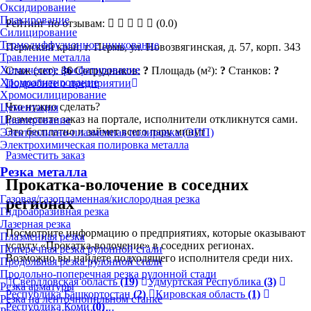
Оксидирование
Плакирование
Рейтинг по отзывам:
(0.0)
Силицирование
Термодиффузионное цинкование
Пермский край, г. Пермь, ул. Новозвягинская, д. 57, корп. 343
Травление металла
Химическое фосфатирование
Стаж (лет):
36
Сотрудников:
?
Площадь (м²):
?
Станков:
?
Хромоалитирование
Подробнее о предприятии
Хромосилицирование
Что нужно сделать?
Цементация
Разместите заказ на портале, исполнители откликнутся сами.
Цианирование
Это бесплатно и займет всего пару минут
Электролитно-плазменная полировка (ЭПП)
Электрохимическая полировка металла
Разместить заказ
Резка металла
Прокатка-волочение в соседних
Газовая/газопламенная/кислородная резка
регионах
Гидроабразивная резка
Лазерная резка
Посмотрите информацию о предприятиях, которые оказывают
Плазменная резка
услугу «Прокатка-волочение» в соседних регионах.
Поперечная резка рулонной стали
Возможно вы найдете подходящего исполнителя среди них.
Продольная резка рулонной стали
Продольно-поперечная резка рулонной стали
Свердловская область
(19)
Удмуртская Республика
(3)
Резка арматуры
Республика Башкортостан
(2)
Кировская область
(1)
Резка на ленточнопильном станке
Республика Коми
(0)