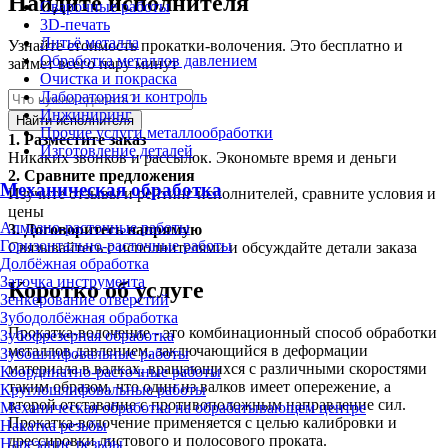
Найдите исполнителя
Сварочные работы
3D-печать
Литьё металла
Узнайте стоимость прокатки-волочения. Это бесплатно и
Обработка металлов давлением
займет всего пару минут
Очистка и покраска
Лаборатория и контроль
Инжиниринг
Найти исполнителя
Прочие услуги металлообработки
1.
Разместите заказ
Изготовление деталей
Никаких звонков и рассылок. Экономьте время и деньги
2.
Сравните предложения
Механическая обработка
Изучите отзывы и рейтинг исполнителей, сравните условия и
цены
Алмазно-расточные работы
3.
Договоритесь напрямую
Горизонтально-расточные работы
Связывайтесь с исполнителями и обсуждайте детали заказа
Долбёжная обработка
Заточка инструмента
Коротко об услуге
Зенкерование отверстий
Зубодолбёжная обработка
Прокатка-волочение - это комбинационный способ обработки
Зубофрезерная обработка
металлов давлением, заключающийся в деформации
Зубошлифовальные работы
материала в валках, вращающихся с различными скоростями
Координатно-расточные работы
таким образом, что один из валков имеет опережение, а
Круглошлифовальные работы
второй отставание с противоположным направление сил.
Механическая обработка на обрабатывающем центре
Прокатка-волочение применяется с целью калибровки и
Накатка резьбы
дрессировки листового и полосового проката.
Нарезание резьбы