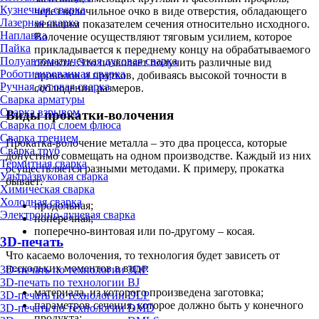
Кузнечная сварка
через волочильное очко в виде отверстия, обладающего
Лазерная сварка
меньшим показателем сечения относительно исходного.
Наплавка
Волочение осуществляют тяговым усилием, которое
Пайка
прикладывается к переднему концу на обрабатываемого
Полуавтоматическая дуговая сварка
объекта. Это позволяет получить различные вид
Роботизированная сварка
проволок и прутков, добиваясь высокой точности в
Ручная дуговая сварка
соблюдении размеров.
Сварка арматуры
Сварка взрывом
Виды прокатки-волочения
Сварка под слоем флюса
Сварка трением
Прокатка-волочение металла – это два процесса, которые
Сварка труб
допустимо совмещать на одном производстве. Каждый из них
Термитная сварка
осуществляется разными методами. К примеру, прокатка
Ультразвуковая сварка
бывает:
Химическая сварка
Холодная сварка
продольная;
Электронно-лучевая сварка
поперечная;
поперечно-винтовая или по-другому – косая.
3D-печать
Что касаемо волочения, то технология будет зависеть от
нескольких моментов в виде:
3D-печать по технологии 3DP
3D-печать по технологии BJ
материала, из которого произведена заготовка;
3D-печать по технологии DLP
параметров сечения, которое должно быть у конечного
3D-печать по технологии DMD
продукта;