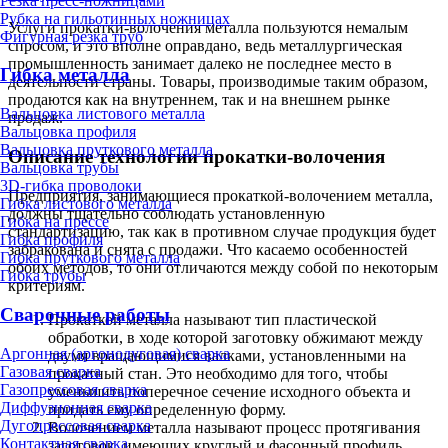
Резка пресс-ножницами
Рубка на гильотинных ножницах
Услуги прокатки-волочения металла пользуются немалым
Фигурная резка труб
спросом, и это вполне оправдано, ведь металлургическая
промышленность занимает далеко не последнее место в
Гибка металла
деятельности страны. Товары, производимые таким образом,
продаются как на внутреннем, так и на внешнем рынке
Вальцовка листового металла
продаж.
Вальцовка профиля
Вальцовка пруткового металла
Описание технологии прокатки-волочения
Вальцовка трубы
3D-гибка проволоки
Предприятия, занимающиеся прокаткой-волочением металла,
Гибка листового металла
должны тщательно соблюдать установленную
Гибка на прессе
стандартизацию, так как в противном случае продукция будет
Гибка профиля
забракована и снята с продажи. Что касаемо особенностей
Гибка пруткового металла
обоих методов, то они отличаются между собой по некоторым
Гибка трубы
критериям.
Сварочные работы
Прокаткой металла называют тип пластической
обработки, в ходе которой заготовку обжимают между
Аргонная (аргонодуговая) сварка
двумя вращающимися валками, установленными на
Газовая сварка
прокатный стан. Это необходимо для того, чтобы
Газопрессовая сварка
уменьшить поперечное сечение исходного объекта и
Диффузионная сварка
придать ему определенную форму.
Дугопрессовая сварка
Волочением металла называют процесс протягивания
Контактная сварка
заготовок, имеющих круглый и фасонный профиль,