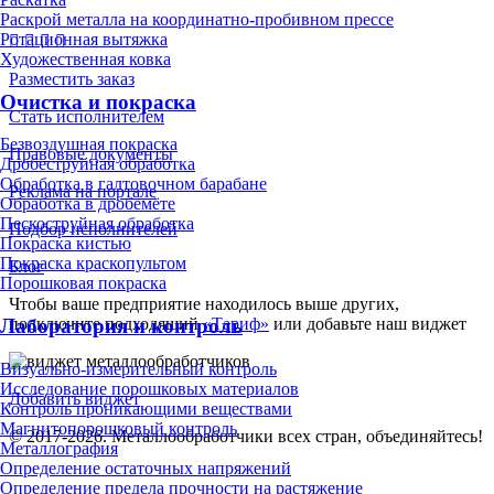
Раскрой металла на координатно-пробивном прессе
Ротационная вытяжка
Художественная ковка
Разместить заказ
Очистка и покраска
Стать исполнителем
Безвоздушная покраска
Правовые документы
Дробеструйная обработка
Обработка в галтовочном барабане
Реклама на портале
Обработка в дробемёте
Пескоструйная обработка
Подбор исполнителей
Покраска кистью
Покраска краскопультом
Блог
Порошковая покраска
Чтобы ваше предприятие находилось выше других,
подключите подходящий
«Тариф»
или добавьте наш виджет
Лаборатория и контроль
Визуально-измерительный контроль
Исследование порошковых материалов
Добавить виджет
Контроль проникающими веществами
Магнитопорошковый контроль
© 2017-2026. Металлообработчики всех стран, объединяйтесь!
Металлография
Определение остаточных напряжений
Определение предела прочности на растяжение