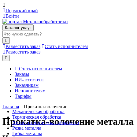
Пермский край
Войти
Каталог услуг
Разместить заказ
Стать исполнителем
Разместить заказ
Стать исполнителем
Заказы
ИИ-ассистент
Заказчикам
Исполнителям
Тарифы
Главная
—
Прокатка-волочение
Механическая обработка
Термическая обработка
Прокатка-волочение металла
Химико-термическая обработка
Резка металла
Гибка металла