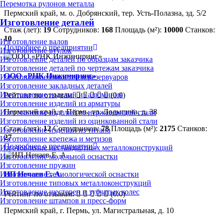
Перемотка рулонов металла
Пермский край, м. о. Добрянский, тер. Усть-Полазна, зд. 5/2
Изготовление деталей
Стаж (лет):
19
Сотрудников:
168
Площадь (м²):
10000
Станков:
10
Изготовление валов
Подробнее о предприятии
Изготовление втулок
Изготовление деталей по образцам заказчика
Изготовление деталей по чертежам заказчика
ООО «РНК Инжиниринг»
Изготовление ёмкостей и резервуаров
Изготовление закладных деталей
Изготовление изделий из алюминия
Рейтинг по отзывам:
(0.0)
Изготовление изделий из арматуры
Пермский край, г. Пермь, ул. Лодыгина, д. 38
Изготовление изделий из нержавеющей стали
Изготовление изделий из оцинкованной стали
Стаж (лет):
12
Сотрудников:
78
Площадь (м²):
2175
Станков:
Изготовление изделий из титана
27
Изготовление крепежа и метизов
Подробнее о предприятии
Изготовление нестандартных металлоконструкций
Изготовление модельной оснастки
Изготовление пружин
Изготовление технологической оснастки
ИП Нечаев Е. А.
Изготовление типовых металлоконструкций
Изготовление шестерен и зубчатых колес
Рейтинг по отзывам:
(0.0)
Изготовление штампов и пресс-форм
Пермский край, г. Пермь, ул. Магистральная, д. 10