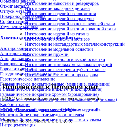
Объёмная закалка
Изготовление ёмкостей и резервуаров
Отжиг металла
Изготовление закладных деталей
Отпуск металла
Изготовление изделий из алюминия
Поверхностная закалка
Изготовление изделий из арматуры
Сорбитизация
Изготовление изделий из нержавеющей стали
Улучшение металла
Изготовление изделий из оцинкованной стали
Изготовление изделий из титана
Химико-термическая обработка
Изготовление крепежа и метизов
Изготовление нестандартных металлоконструкций
Азотирование
Изготовление модельной оснастки
Алитирование
Изготовление пружин
Анодирование
Изготовление технологической оснастки
Борирование
Изготовление типовых металлоконструкций
Бороалитирование
Изготовление шестерен и зубчатых колес
Газодинамическое напыление
Изготовление штампов и пресс-форм
Газотермическое напыление
Гальваническое покрытие медью (меднение, омеднение)
Исполнители в Пермском крае
Гальваническое покрытие никелем (никелирование)
Гальваническое покрытие хромом (хромирование)
Гальваническое покрытие цинком (цинкование, оцинковка)
Карбонитрация
Микродуговое оксидирование (МДО)
ООО «Пермский завод металлических изделий»
Многослойное покрытие медью и никелем
Многослойное покрытие медью, никелем и хромом
Рейтинг по отзывам:
(0.0)
Нитроцементация