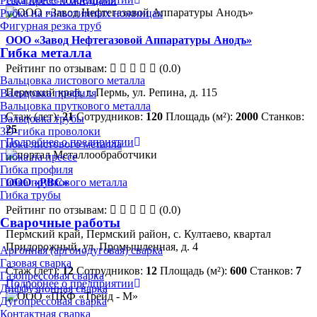
Резка пресс-ножницами
Рубка на гильотинных ножницах
Фигурная резка труб
ООО «Завод Нефтегазовой Аппаратуры Анодъ»
Гибка металла
Рейтинг по отзывам:
(0.0)
Вальцовка листового металла
Пермский край, г. Пермь, ул. Репина, д. 115
Вальцовка профиля
Вальцовка пруткового металла
Стаж (лет):
21
Сотрудников:
120
Площадь (м²):
2000
Станков:
Вальцовка трубы
25
3D-гибка проволоки
Подробнее о предприятии
Гибка листового металла
Гибка на прессе
Гибка профиля
ООО «РВС»
Гибка пруткового металла
Гибка трубы
Рейтинг по отзывам:
(0.0)
Сварочные работы
Пермский край, Пермский район, с. Култаево, квартал
Придорожный, ул. Промышленная, д. 4
Аргонная (аргонодуговая) сварка
Газовая сварка
Стаж (лет):
12
Сотрудников:
12
Площадь (м²):
600
Станков:
7
Газопрессовая сварка
Подробнее о предприятии
Диффузионная сварка
Дугопрессовая сварка
Контактная сварка