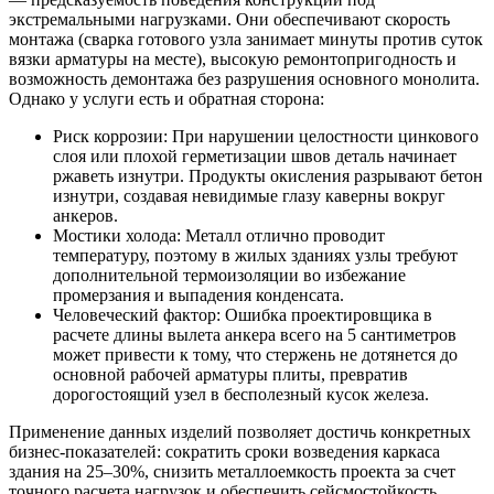
экстремальными нагрузками. Они обеспечивают скорость
монтажа (сварка готового узла занимает минуты против суток
вязки арматуры на месте), высокую ремонтопригодность и
возможность демонтажа без разрушения основного монолита.
Однако у услуги есть и обратная сторона:
Риск коррозии: При нарушении целостности цинкового
слоя или плохой герметизации швов деталь начинает
ржаветь изнутри. Продукты окисления разрывают бетон
изнутри, создавая невидимые глазу каверны вокруг
анкеров.
Мостики холода: Металл отлично проводит
температуру, поэтому в жилых зданиях узлы требуют
дополнительной термоизоляции во избежание
промерзания и выпадения конденсата.
Человеческий фактор: Ошибка проектировщика в
расчете длины вылета анкера всего на 5 сантиметров
может привести к тому, что стержень не дотянется до
основной рабочей арматуры плиты, превратив
дорогостоящий узел в бесполезный кусок железа.
Применение данных изделий позволяет достичь конкретных
бизнес-показателей: сократить сроки возведения каркаса
здания на 25–30%, снизить металлоемкость проекта за счет
точного расчета нагрузок и обеспечить сейсмостойкость