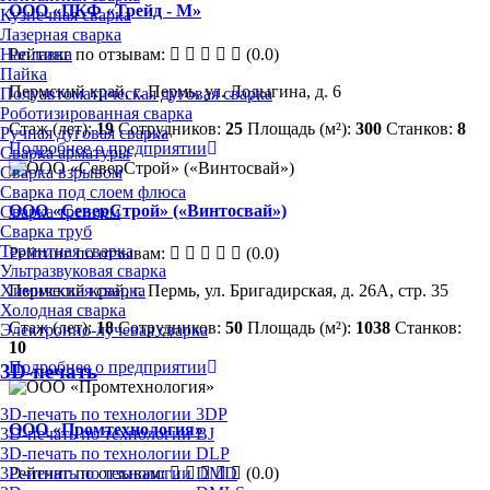
ООО «ПКФ «Трейд - М»
Кузнечная сварка
Лазерная сварка
Рейтинг по отзывам:
(0.0)
Наплавка
Пайка
Пермский край, г. Пермь, ул. Лодыгина, д. 6
Полуавтоматическая дуговая сварка
Роботизированная сварка
Стаж (лет):
19
Сотрудников:
25
Площадь (м²):
300
Станков:
8
Ручная дуговая сварка
Подробнее о предприятии
Сварка арматуры
Сварка взрывом
Сварка под слоем флюса
ООО «СеверСтрой» («Винтосвай»)
Сварка трением
Сварка труб
Термитная сварка
Рейтинг по отзывам:
(0.0)
Ультразвуковая сварка
Химическая сварка
Пермский край, г. Пермь, ул. Бригадирская, д. 26А, стр. 35
Холодная сварка
Стаж (лет):
18
Сотрудников:
50
Площадь (м²):
1038
Станков:
Электронно-лучевая сварка
10
Подробнее о предприятии
3D-печать
3D-печать по технологии 3DP
ООО «Промтехнология»
3D-печать по технологии BJ
3D-печать по технологии DLP
Рейтинг по отзывам:
(0.0)
3D-печать по технологии DMD