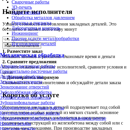
Сварочные работы
3D-печать
Найдите исполнителя
Литьё металла
Обработка металлов давлением
Очистка и покраска
Узнайте стоимость изготовления закладных деталей. Это
Лаборатория и контроль
бесплатно и займет всего пару минут
Инжиниринг
Прочие услуги металлообработки
Изготовление деталей
Найти исполнителя
1.
Разместите заказ
Механическая обработка
Никаких звонков и рассылок. Экономьте время и деньги
2.
Сравните предложения
Алмазно-расточные работы
Изучите отзывы и рейтинг исполнителей, сравните условия и
Горизонтально-расточные работы
цены
Долбёжная обработка
3.
Договоритесь напрямую
Заточка инструмента
Связывайтесь с исполнителями и обсуждайте детали заказа
Зенкерование отверстий
Зубодолбёжная обработка
Коротко об услуге
Зубофрезерная обработка
Зубошлифовальные работы
Изготовление закладных деталей подразумевает под собой
Координатно-расточные работы
изготовление особых изделий из мягких сталей, основное
Круглошлифовальные работы
предназначение которых заключается в соединении
Механическая обработка на обрабатывающем центре
различных конструкций из железобетона между собой или с
Накатка резьбы
другими конструкциями. При производстве закладных
Нарезание резьбы