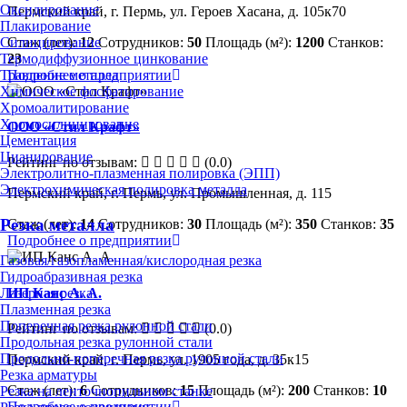
Оксидирование
Пермский край, г. Пермь, ул. Героев Хасана, д. 105к70
Плакирование
Стаж (лет):
12
Сотрудников:
50
Площадь (м²):
1200
Станков:
Силицирование
23
Термодиффузионное цинкование
Подробнее о предприятии
Травление металла
Химическое фосфатирование
Хромоалитирование
Хромосилицирование
ООО «Стил Крафт»
Цементация
Цианирование
Рейтинг по отзывам:
(0.0)
Электролитно-плазменная полировка (ЭПП)
Электрохимическая полировка металла
Пермский край, г. Пермь, ул. Промышленная, д. 115
Резка металла
Стаж (лет):
14
Сотрудников:
30
Площадь (м²):
350
Станков:
35
Подробнее о предприятии
Газовая/газопламенная/кислородная резка
Гидроабразивная резка
ИП Канс А. А.
Лазерная резка
Плазменная резка
Поперечная резка рулонной стали
Рейтинг по отзывам:
(0.0)
Продольная резка рулонной стали
Продольно-поперечная резка рулонной стали
Пермский край, г. Пермь, ул. 1905 года, д. 35к15
Резка арматуры
Стаж (лет):
6
Сотрудников:
15
Площадь (м²):
200
Станков:
10
Резка на ленточнопильном станке
Подробнее о предприятии