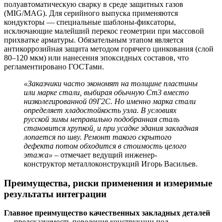
полуавтоматическую сварку в среде защитных газов
(MIG/MAG). Для серийного выпуска применяются
кондукторы — специальные шаблоны-фиксаторы,
исключающие малейший перекос геометрии при массовой
прихватке арматуры. Обязательным этапом является
антикоррозийная защита методом горячего цинкования (слой
80–120 мкм) или нанесения эпоксидных составов, что
регламентировано ГОСТами.
«Заказчики часто экономят на толщине пластины
или марке стали, выбирая обычную Ст3 вместо
низколегированной 09Г2С. Но именно марка стали
определяет хладостойкость узла. В условиях
русской зимы неправильно подобранная сталь
становится хрупкой, и при усадке здания закладная
лопается по шву. Ремонт такого скрытого
дефекта потом обходится в стоимость целого
этажа»
– отмечает ведущий инженер-
конструктор металлоконструкций Игорь Васильев.
Преимущества, риски применения и измеримые
результаты интеграции
Главное преимущество качественных закладных деталей
— предсказуемость поведения конструкции под