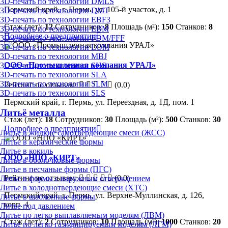
3D-печать по технологии DMLS
Пермский край, г. Пермь, ул. 105-й участок, д. 1
3D-печать по технологии DMT
3D-печать по технологии EBF3
Стаж (лет):
12
Сотрудников:
8
Площадь (м²):
150
Станков:
8
3D-печать по технологии EBM
Подробнее о предприятии
3D-печать по технологии FDM/FFF
3D-печать по технологии LOM
3D-печать по технологии MBJ
ООО «Промышленная компания УРАЛ»
3D-печать по технологии SHS
3D-печать по технологии SLA
3D-печать по технологии SLM
Рейтинг по отзывам:
(0.0)
3D-печать по технологии SLS
Пермский край, г. Пермь, ул. Переездная, д. 1Д, пом. 1
Литьё металла
Стаж (лет):
18
Сотрудников:
30
Площадь (м²):
500
Станков:
30
Подробнее о предприятии
Литье в жидкие самотвердеющие смеси (ЖСС)
Литье в керамические формы
Литье в кокиль
ООО «НПО «КИРТ»
Литье в оболочковые формы
Литье в песчаные формы (ПГС)
Рейтинг по отзывам:
(0.0)
Литье в формы с наружным отверждением
Литье в холоднотвердеющие смеси (ХТС)
Пермский край, г. Пермь, ул. Верхне-Муллинская, д. 126,
Литье в шаблонные формы
корп. 4
Литье под давлением
Литье по легко выплавляемым моделям (ЛВМ)
Стаж (лет):
2
Сотрудников:
10
Площадь (м²):
1000
Станков:
20
Литье по легко газифицируемым моделям (ЛГМ)