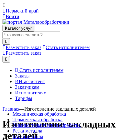
Пермский край
Войти
Каталог услуг
Разместить заказ
Стать исполнителем
Разместить заказ
Стать исполнителем
Заказы
ИИ-ассистент
Заказчикам
Исполнителям
Тарифы
Главная
—
Изготовление закладных деталей
Механическая обработка
Термическая обработка
Изготовление закладных
Химико-термическая обработка
Резка металла
деталей
Гибка металла