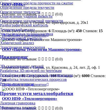
Определение предела прочности на сжатие
ООО «ПМК»
Определение предела текучести
Определение твердости
Рейтинг по отзывам:
(0.0)
Определение ударной вязкости
Определение усталостной прочности
Пермский край, г. Пермь, ул. Бригадирская, д. 20к1
Радиографический контроль
Термический анализ
Стаж (лет):
4
Сотрудников:
6
Площадь (м²):
450
Станков:
15
Ультразвуковая толщинометрия
Подробнее о предприятии
Ультразвуковой контроль
Химический анализ
Электронная микроскопия
ООО «Парма Технологии Машиностроения»
Инжиниринг
Рейтинг по отзывам:
(0.0)
3D-сканирование деталей
Пермский край, г. Пермь, ул. Краснова, д. 24, лит. Д, оф. 1
Разработка 3D-моделей по чертежам
Разработка конструкторской документации
Стаж (лет):
81
Сотрудников:
100
Площадь (м²):
6000
Станков:
Разработка технологических процессов
20
Реверс-инжиниринг
Подробнее о предприятии
Прочие услуги металлообработки
ООО НПФ «Теплоэнергопром»
Лазерная гравировка
Маркировка плазмой
Рейтинг по отзывам:
(0.0)