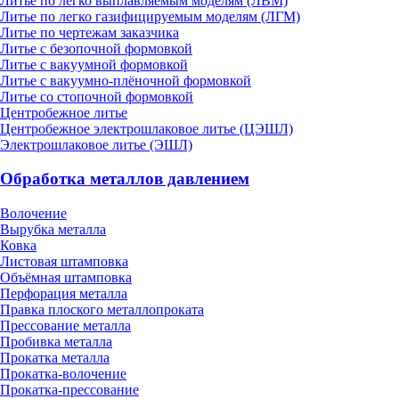
Литье по легко выплавляемым моделям (ЛВМ)
Литье по легко газифицируемым моделям (ЛГМ)
Литье по чертежам заказчика
Литье с безопочной формовкой
Литье с вакуумной формовкой
Литье с вакуумно-плёночной формовкой
Литье со стопочной формовкой
Центробежное литье
Центробежное электрошлаковое литье (ЦЭШЛ)
Электрошлаковое литье (ЭШЛ)
Обработка металлов давлением
Волочение
Вырубка металла
Ковка
Листовая штамповка
Объёмная штамповка
Перфорация металла
Правка плоского металлопроката
Прессование металла
Пробивка металла
Прокатка металла
Прокатка-волочение
Прокатка-прессование