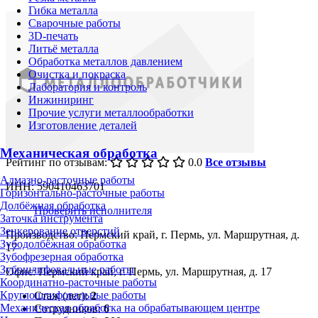
Гибка металла
Сварочные работы
3D-печать
Литьё металла
Обработка металлов давлением
Очистка и покраска
Лаборатория и контроль
Инжиниринг
Прочие услуги металлообработки
Изготовление деталей
Механическая обработка
Рейтинг по отзывам:
0.0
Все отзывы
Алмазно-расточные работы
ИНН: 590410463701
Горизонтально-расточные работы
Долбёжная обработка
Проверить исполнителя
Заточка инструмента
Зенкерование отверстий
Производство: Пермский край, г. Пермь, ул. Маршрутная, д.
Зубодолбёжная обработка
17
Зубофрезерная обработка
Зубошлифовальные работы
Офис: Пермский край, г. Пермь, ул. Маршрутная, д. 17
Координатно-расточные работы
Круглошлифовальные работы
Стаж (лет):
2
Механическая обработка на обрабатывающем центре
Сотрудников:
6