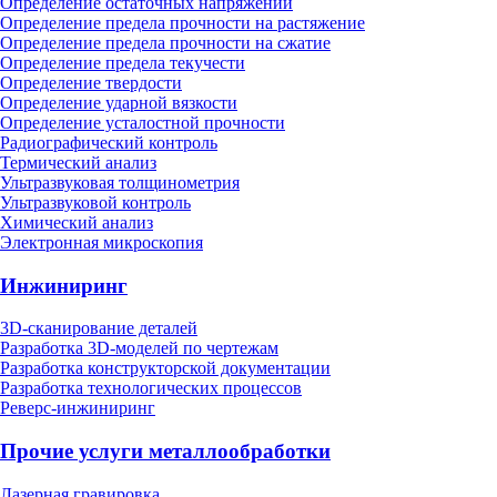
Определение остаточных напряжений
Определение предела прочности на растяжение
Определение предела прочности на сжатие
Определение предела текучести
Определение твердости
Определение ударной вязкости
Определение усталостной прочности
Радиографический контроль
Термический анализ
Ультразвуковая толщинометрия
Ультразвуковой контроль
Химический анализ
Электронная микроскопия
Инжиниринг
3D-сканирование деталей
Разработка 3D-моделей по чертежам
Разработка конструкторской документации
Разработка технологических процессов
Реверс-инжиниринг
Прочие услуги металлообработки
Лазерная гравировка