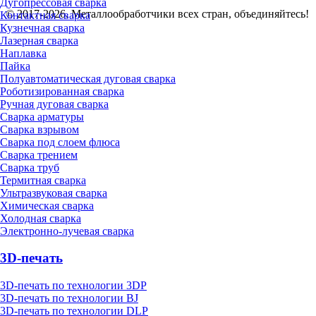
Дугопрессовая сварка
© 2017-2026. Металлообработчики всех стран, объединяйтесь!
Контактная сварка
Кузнечная сварка
Лазерная сварка
Наплавка
Пайка
Полуавтоматическая дуговая сварка
Роботизированная сварка
Ручная дуговая сварка
Сварка арматуры
Сварка взрывом
Сварка под слоем флюса
Сварка трением
Сварка труб
Термитная сварка
Ультразвуковая сварка
Химическая сварка
Холодная сварка
Электронно-лучевая сварка
3D-печать
3D-печать по технологии 3DP
3D-печать по технологии BJ
3D-печать по технологии DLP