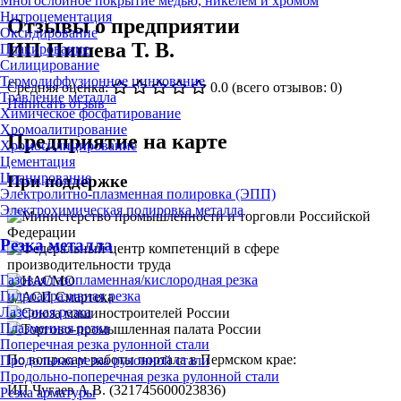
Многослойное покрытие медью, никелем и хромом
Нитроцементация
Отзывы о предприятии
Оксидирование
ИП Пишева Т. В.
Плакирование
Силицирование
Термодиффузионное цинкование
Средняя оценка:
0.0
(всего отзывов: 0)
Травление металла
Написать отзыв
Химическое фосфатирование
Хромоалитирование
Предприятие на карте
Хромосилицирование
Цементация
Цианирование
При поддержке
Электролитно-плазменная полировка (ЭПП)
Электрохимическая полировка металла
Резка металла
Газовая/газопламенная/кислородная резка
Гидроабразивная резка
Лазерная резка
Плазменная резка
Поперечная резка рулонной стали
По вопросам работы портала в Пермском крае:
Продольная резка рулонной стали
Продольно-поперечная резка рулонной стали
ИП Чугаев А.В. (321745600023836)
Резка арматуры