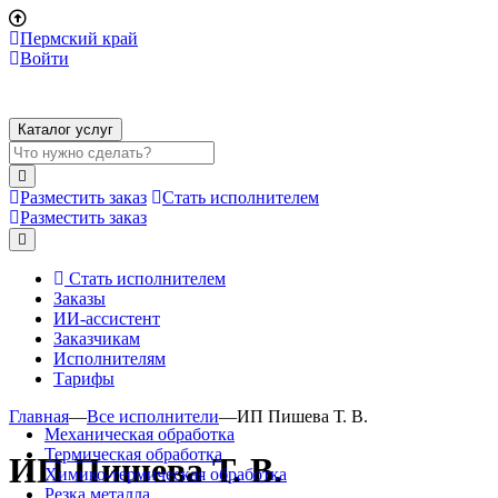
Пермский край
Войти
Каталог услуг
Разместить заказ
Стать исполнителем
Разместить заказ
Стать исполнителем
Заказы
ИИ-ассистент
Заказчикам
Исполнителям
Тарифы
Главная
—
Все исполнители
—
ИП Пишева Т. В.
Механическая обработка
Термическая обработка
ИП Пишева Т. В.
Химико-термическая обработка
Резка металла