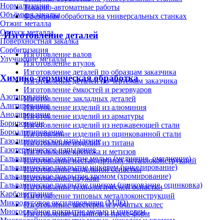
Нормализация
Токарно-автоматные работы
Объёмная закалка
Фрезерная обработка на универсальных станках
Отжиг металла
Отпуск металла
Изготовление деталей
Поверхностная закалка
Сорбитизация
Изготовление валов
Улучшение металла
Изготовление втулок
Изготовление деталей по образцам заказчика
Химико-термическая обработка
Изготовление деталей по чертежам заказчика
Изготовление ёмкостей и резервуаров
Азотирование
Изготовление закладных деталей
Алитирование
Изготовление изделий из алюминия
Анодирование
Изготовление изделий из арматуры
Борирование
Изготовление изделий из нержавеющей стали
Бороалитирование
Изготовление изделий из оцинкованной стали
Газодинамическое напыление
Изготовление изделий из титана
Газотермическое напыление
Изготовление крепежа и метизов
Гальваническое покрытие медью (меднение, омеднение)
Изготовление нестандартных металлоконструкций
Гальваническое покрытие никелем (никелирование)
Изготовление модельной оснастки
Гальваническое покрытие хромом (хромирование)
Изготовление пружин
Гальваническое покрытие цинком (цинкование, оцинковка)
Изготовление технологической оснастки
Карбонитрация
Изготовление типовых металлоконструкций
Микродуговое оксидирование (МДО)
Изготовление шестерен и зубчатых колес
Многослойное покрытие медью и никелем
Изготовление штампов и пресс-форм