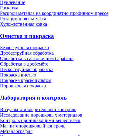
Пуклевание
Раскатка
Раскрой металла на координатно-пробивном прессе
Ротационная вытяжка
Художественная ковка
Очистка и покраска
Безвоздушная покраска
Дробеструйная обработка
Обработка в галтовочном барабане
Обработка в дробемёте
Пескоструйная обработка
Покраска кистью
Покраска краскопультом
Порошковая покраска
Лаборатория и контроль
Визуально-измерительный контроль
Исследование порошковых материалов
Контроль проникающими веществами
Магнитопорошковый контроль
Металлография