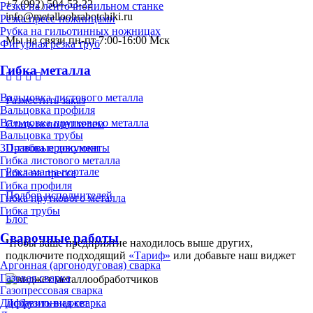
+7 (992) 504-53-22
Резка на ленточнопильном станке
info@metalloobrabotchiki.ru
Резка пресс-ножницами
Рубка на гильотинных ножницах
Мы на связи пн-пт 7:00-16:00 Мск
Фигурная резка труб
Гибка металла
Вальцовка листового металла
Разместить заказ
Вальцовка профиля
Вальцовка пруткового металла
Стать исполнителем
Вальцовка трубы
Правовые документы
3D-гибка проволоки
Гибка листового металла
Реклама на портале
Гибка на прессе
Гибка профиля
Подбор исполнителей
Гибка пруткового металла
Гибка трубы
Блог
Сварочные работы
Чтобы ваше предприятие находилось выше других,
подключите подходящий
«Тариф»
или добавьте наш виджет
Аргонная (аргонодуговая) сварка
Газовая сварка
Газопрессовая сварка
Диффузионная сварка
Добавить виджет