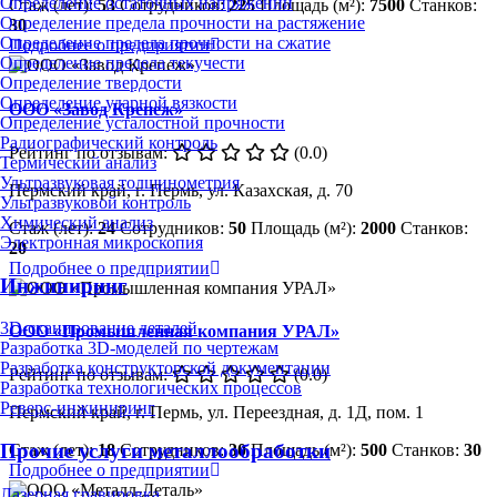
Определение остаточных напряжений
Стаж (лет):
53
Сотрудников:
225
Площадь (м²):
7500
Станков:
Определение предела прочности на растяжение
30
Определение предела прочности на сжатие
Подробнее о предприятии
Определение предела текучести
Определение твердости
Определение ударной вязкости
ООО «Завод Крепеж»
Определение усталостной прочности
Радиографический контроль
Рейтинг по отзывам:
(0.0)
Термический анализ
Ультразвуковая толщинометрия
Пермский край, г. Пермь, ул. Казахская, д. 70
Ультразвуковой контроль
Химический анализ
Стаж (лет):
24
Сотрудников:
50
Площадь (м²):
2000
Станков:
Электронная микроскопия
20
Подробнее о предприятии
Инжиниринг
3D-сканирование деталей
ООО «Промышленная компания УРАЛ»
Разработка 3D-моделей по чертежам
Разработка конструкторской документации
Рейтинг по отзывам:
(0.0)
Разработка технологических процессов
Реверс-инжиниринг
Пермский край, г. Пермь, ул. Переездная, д. 1Д, пом. 1
Прочие услуги металлообработки
Стаж (лет):
18
Сотрудников:
30
Площадь (м²):
500
Станков:
30
Подробнее о предприятии
Лазерная гравировка