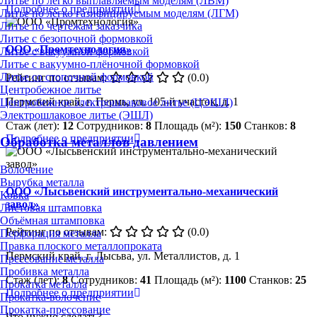
Литье по легко выплавляемым моделям (ЛВМ)
Подробнее о предприятии
Литье по легко газифицируемым моделям (ЛГМ)
Литье по чертежам заказчика
Литье с безопочной формовкой
ООО «Промтехнология»
Литье с вакуумной формовкой
Литье с вакуумно-плёночной формовкой
Литье со стопочной формовкой
Рейтинг по отзывам:
(0.0)
Центробежное литье
Пермский край, г. Пермь, ул. 105-й участок, д. 1
Центробежное электрошлаковое литье (ЦЭШЛ)
Электрошлаковое литье (ЭШЛ)
Стаж (лет):
12
Сотрудников:
8
Площадь (м²):
150
Станков:
8
Подробнее о предприятии
Обработка металлов давлением
Волочение
Вырубка металла
ООО «Лысьвенский инструментально-механический
Ковка
завод»
Листовая штамповка
Объёмная штамповка
Рейтинг по отзывам:
(0.0)
Перфорация металла
Правка плоского металлопроката
Пермский край, г. Лысьва, ул. Металлистов, д. 1
Прессование металла
Пробивка металла
Стаж (лет):
8
Сотрудников:
41
Площадь (м²):
1100
Станков:
25
Прокатка металла
Подробнее о предприятии
Прокатка-волочение
Прокатка-прессование
Что нужно сделать?