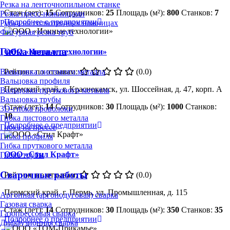
Резка на ленточнопильном станке
Стаж (лет):
15
Сотрудников:
25
Площадь (м²):
800
Станков:
7
Резка пресс-ножницами
Подробнее о предприятии
Рубка на гильотинных ножницах
Фигурная резка труб
Гибка металла
ООО «Ионные технологии»
Рейтинг по отзывам:
(0.0)
Вальцовка листового металла
Вальцовка профиля
Пермский край, г. Краснокамск, ул. Шоссейная, д. 47, корп. А
Вальцовка пруткового металла
Вальцовка трубы
Стаж (лет):
14
Сотрудников:
30
Площадь (м²):
1000
Станков:
3D-гибка проволоки
10
Гибка листового металла
Подробнее о предприятии
Гибка на прессе
Гибка профиля
Гибка пруткового металла
ООО «Стил Крафт»
Гибка трубы
Сварочные работы
Рейтинг по отзывам:
(0.0)
Пермский край, г. Пермь, ул. Промышленная, д. 115
Аргонная (аргонодуговая) сварка
Газовая сварка
Стаж (лет):
14
Сотрудников:
30
Площадь (м²):
350
Станков:
35
Газопрессовая сварка
Подробнее о предприятии
Диффузионная сварка