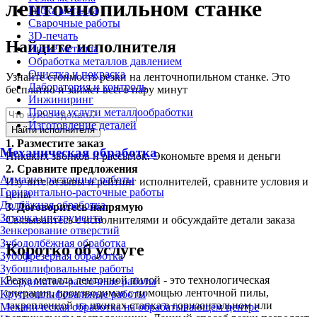
ленточнопильном станке
Гибка металла
Сварочные работы
3D-печать
Найдите исполнителя
Литьё металла
Обработка металлов давлением
Очистка и покраска
Узнайте стоимость резки на ленточнопильном станке. Это
Лаборатория и контроль
бесплатно и займет всего пару минут
Инжиниринг
Прочие услуги металлообработки
Изготовление деталей
Найти исполнителя
1.
Разместите заказ
Механическая обработка
Никаких звонков и рассылок. Экономьте время и деньги
2.
Сравните предложения
Алмазно-расточные работы
Изучите отзывы и рейтинг исполнителей, сравните условия и
Горизонтально-расточные работы
цены
Долбёжная обработка
3.
Договоритесь напрямую
Заточка инструмента
Связывайтесь с исполнителями и обсуждайте детали заказа
Зенкерование отверстий
Зубодолбёжная обработка
Коротко об услуге
Зубофрезерная обработка
Зубошлифовальные работы
Резка металла ленточной пилой - это технологическая
Координатно-расточные работы
операция, производимая с помощью ленточной пилы,
Круглошлифовальные работы
закрепленной на шкивах станка в горизонтальном или
Механическая обработка на обрабатывающем центре