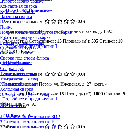
Дугопрессовая сварка
Контактная сварка
ООО «ТОМ-Прикамье»
Кузнечная сварка
Лазерная сварка
Рейтинг по отзывам:
(0.0)
Наплавка
Пайка
Пермский край, г. Пермь, ул. Кирпичный завод, д. 15АЗ
Полуавтоматическая дуговая сварка
Роботизированная сварка
Стаж (лет):
8
Сотрудников:
15
Площадь (м²):
595
Станков:
10
Ручная дуговая сварка
Подробнее о предприятии
Сварка арматуры
Сварка взрывом
Сварка под слоем флюса
ООО «Веком»
Сварка трением
Сварка труб
Термитная сварка
Рейтинг по отзывам:
(0.0)
Ультразвуковая сварка
Пермский край. г. Пермь, ул. Ижевская, д. 27, корп. 4
Химическая сварка
Холодная сварка
Стаж (лет):
10
Сотрудников:
15
Площадь (м²):
1000
Станков:
9
Электронно-лучевая сварка
Подробнее о предприятии
3D-печать
ИП Канс А. А.
3D-печать по технологии 3DP
3D-печать по технологии BJ
Рейтинг по отзывам:
(0.0)
3D-печать по технологии DLP