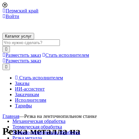
Пермский край
Войти
Каталог услуг
Разместить заказ
Стать исполнителем
Разместить заказ
Стать исполнителем
Заказы
ИИ-ассистент
Заказчикам
Исполнителям
Тарифы
Главная
—
Резка на ленточнопильном станке
Механическая обработка
Термическая обработка
Резка металла на
Химико-термическая обработка
Резка металла