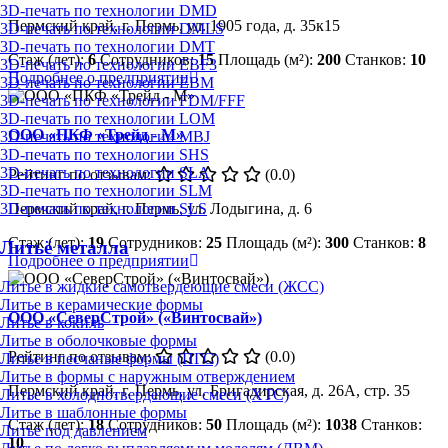
3D-печать по технологии DMD
Пермский край, г. Пермь, ул. 1905 года, д. 35к15
3D-печать по технологии DMLS
3D-печать по технологии DMT
Стаж (лет):
6
Сотрудников:
15
Площадь (м²):
200
Станков:
10
3D-печать по технологии EBF3
Подробнее о предприятии
3D-печать по технологии EBM
3D-печать по технологии FDM/FFF
3D-печать по технологии LOM
ООО «ПКФ «Трейд - М»
3D-печать по технологии MBJ
3D-печать по технологии SHS
3D-печать по технологии SLA
Рейтинг по отзывам:
(0.0)
3D-печать по технологии SLM
Пермский край, г. Пермь, ул. Лодыгина, д. 6
3D-печать по технологии SLS
Стаж (лет):
19
Сотрудников:
25
Площадь (м²):
300
Станков:
8
Литьё металла
Подробнее о предприятии
Литье в жидкие самотвердеющие смеси (ЖСС)
Литье в керамические формы
ООО «СеверСтрой» («Винтосвай»)
Литье в кокиль
Литье в оболочковые формы
Рейтинг по отзывам:
(0.0)
Литье в песчаные формы (ПГС)
Литье в формы с наружным отверждением
Пермский край, г. Пермь, ул. Бригадирская, д. 26А, стр. 35
Литье в холоднотвердеющие смеси (ХТС)
Литье в шаблонные формы
Стаж (лет):
18
Сотрудников:
50
Площадь (м²):
1038
Станков:
Литье под давлением
10