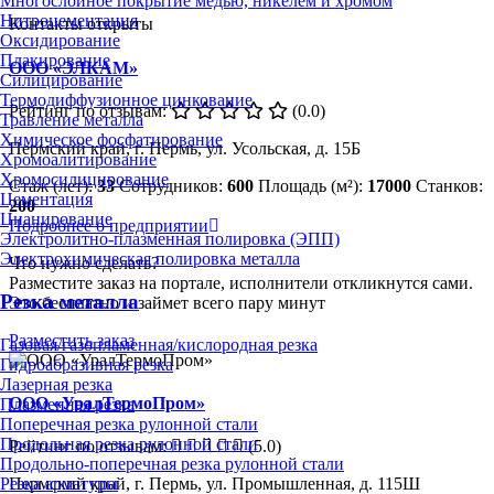
Многослойное покрытие медью, никелем и хромом
Нитроцементация
Контакты открыты
Оксидирование
Плакирование
ООО «ЭЛКАМ»
Силицирование
Термодиффузионное цинкование
Рейтинг по отзывам:
(0.0)
Травление металла
Химическое фосфатирование
Пермский край, г. Пермь, ул. Усольская, д. 15Б
Хромоалитирование
Хромосилицирование
Стаж (лет):
33
Сотрудников:
600
Площадь (м²):
17000
Станков:
Цементация
200
Цианирование
Подробнее о предприятии
Электролитно-плазменная полировка (ЭПП)
Электрохимическая полировка металла
Что нужно сделать?
Разместите заказ на портале, исполнители откликнутся сами.
Резка металла
Это бесплатно и займет всего пару минут
Разместить заказ
Газовая/газопламенная/кислородная резка
Гидроабразивная резка
Лазерная резка
ООО «УралТермоПром»
Плазменная резка
Поперечная резка рулонной стали
Продольная резка рулонной стали
Рейтинг по отзывам:
(5.0)
Продольно-поперечная резка рулонной стали
Резка арматуры
Пермский край, г. Пермь, ул. Промышленная, д. 115Ш