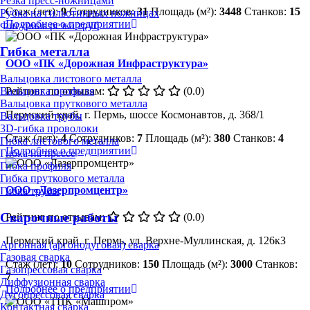
Резка пресс-ножницами
Стаж (лет):
9
Сотрудников:
31
Площадь (м²):
3448
Станков:
15
Рубка на гильотинных ножницах
Подробнее о предприятии
Фигурная резка труб
Гибка металла
ООО «ПК «Дорожная Инфраструктура»
Вальцовка листового металла
Рейтинг по отзывам:
(0.0)
Вальцовка профиля
Вальцовка пруткового металла
Пермский край, г. Пермь, шоссе Космонавтов, д. 368/1
Вальцовка трубы
3D-гибка проволоки
Стаж (лет):
4
Сотрудников:
7
Площадь (м²):
380
Станков:
4
Гибка листового металла
Подробнее о предприятии
Гибка на прессе
Гибка профиля
Гибка пруткового металла
ООО «Лазерпромцентр»
Гибка трубы
Сварочные работы
Рейтинг по отзывам:
(0.0)
Пермский край, г. Пермь, ул. Верхне-Муллинская, д. 126к3
Аргонная (аргонодуговая) сварка
Газовая сварка
Стаж (лет):
10
Сотрудников:
150
Площадь (м²):
3000
Станков:
Газопрессовая сварка
7
Диффузионная сварка
Подробнее о предприятии
Дугопрессовая сварка
Контактная сварка