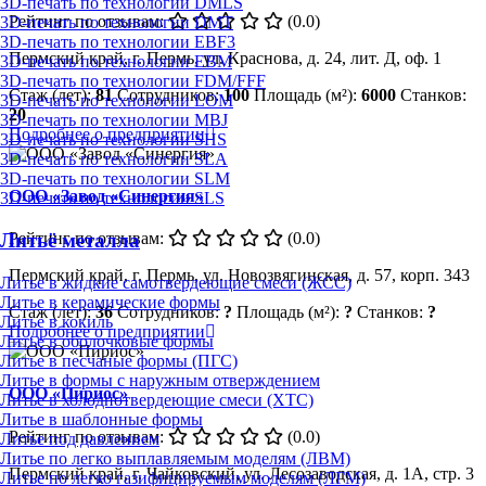
3D-печать по технологии DMLS
Рейтинг по отзывам:
(0.0)
3D-печать по технологии DMT
3D-печать по технологии EBF3
Пермский край, г. Пермь, ул. Краснова, д. 24, лит. Д, оф. 1
3D-печать по технологии EBM
3D-печать по технологии FDM/FFF
Стаж (лет):
81
Сотрудников:
100
Площадь (м²):
6000
Станков:
3D-печать по технологии LOM
20
3D-печать по технологии MBJ
Подробнее о предприятии
3D-печать по технологии SHS
3D-печать по технологии SLA
3D-печать по технологии SLM
ООО «Завод «Синергия»
3D-печать по технологии SLS
Литьё металла
Рейтинг по отзывам:
(0.0)
Пермский край, г. Пермь, ул. Новозвягинская, д. 57, корп. 343
Литье в жидкие самотвердеющие смеси (ЖСС)
Литье в керамические формы
Стаж (лет):
36
Сотрудников:
?
Площадь (м²):
?
Станков:
?
Литье в кокиль
Подробнее о предприятии
Литье в оболочковые формы
Литье в песчаные формы (ПГС)
Литье в формы с наружным отверждением
ООО «Пириос»
Литье в холоднотвердеющие смеси (ХТС)
Литье в шаблонные формы
Рейтинг по отзывам:
(0.0)
Литье под давлением
Литье по легко выплавляемым моделям (ЛВМ)
Пермский край, г. Чайковский, ул. Лесозаводская, д. 1А, стр. 3
Литье по легко газифицируемым моделям (ЛГМ)