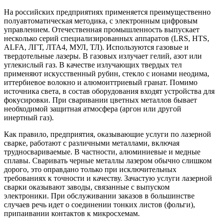
На российских предприятиях применяется преимущественно
полуавтоматическая методика, с электронным цифровым
управлением. Отечественная промышленность выпускает
несколько серий специализированных аппаратов (LRS, HTS,
ALFA, ЛГТ, ЛТА4, МУЛ, ТЛ). Используются газовые и
твердотельные лазеры. В газовых излучает гелий, азот или
углекислый газ. В качестве излучающих твердых тел
применяют искусственный рубин, стекло с ионами неодима,
иттербиевое волокно и алюмоиттриевый гранат. Помимо
источника света, в состав оборудования входят устройства для
фокусировки. При сваривании цветных металлов бывает
необходимой защитная атмосфера (аргон или другой
инертный газ).
Как правило, предприятия, оказывающие услуги по лазерной
сварке, работают с различными металлами, включая
трудносвариваемые. В частности, алюминиевые и медные
сплавы. Сваривать черные металлы лазером обычно слишком
дорого, это оправдано только при исключительных
требованиях к точности и качеству. Зачастую услуги лазерной
сварки оказывают заводы, связанные с выпуском
электроники. При обслуживании заказов в большинстве
случаев речь идет о соединении тонких листов (фольги),
припаивании контактов к микросхемам.