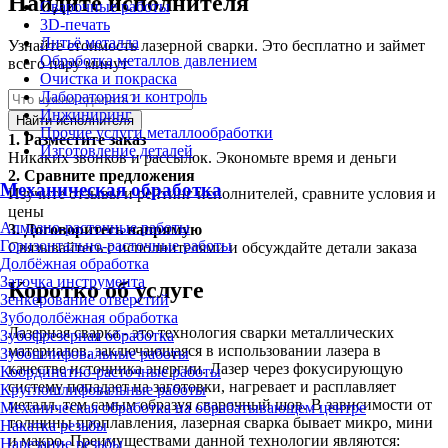
Найдите исполнителя
Сварочные работы
3D-печать
Литьё металла
Узнайте стоимость лазерной сварки. Это бесплатно и займет
Обработка металлов давлением
всего пару минут
Очистка и покраска
Лаборатория и контроль
Инжиниринг
Найти исполнителя
Прочие услуги металлообработки
1.
Разместите заказ
Изготовление деталей
Никаких звонков и рассылок. Экономьте время и деньги
2.
Сравните предложения
Механическая обработка
Изучите отзывы и рейтинг исполнителей, сравните условия и
цены
Алмазно-расточные работы
3.
Договоритесь напрямую
Горизонтально-расточные работы
Связывайтесь с исполнителями и обсуждайте детали заказа
Долбёжная обработка
Заточка инструмента
Коротко об услуге
Зенкерование отверстий
Зубодолбёжная обработка
Лазерная сварка - это технология сварки металлических
Зубофрезерная обработка
материалов, заключающаяся в использовании лазера в
Зубошлифовальные работы
качестве источника энергии. Лазер через фокусирующую
Координатно-расточные работы
систему попадает на заготовки, нагревает и расплавляет
Круглошлифовальные работы
металл, тем самым образуя сварочный шов. В зависимости от
Механическая обработка на обрабатывающем центре
толщины проплавления, лазерная сварка бывает микро, мини
Накатка резьбы
и макро. Преимуществами данной технологии являются:
Нарезание резьбы