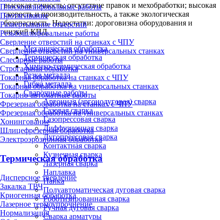
высокая точность; отсутствие правок и мехобработки; высокая
Плоскошлифовальные работы
скорость и производительность, а также экологическая
Протягивание
безопасность. Недостатки: дороговизна оборудования и
Развертывание отверстий
низкий КПД.
Резьбошлифовальные работы
Сверление отверстий на станках с ЧПУ
Механическая обработка
Сверление отверстий на универсальных станках
Термическая обработка
Слесарные работы
Химико-термическая обработка
Строгальная обработка
Резка металла
Токарная обработка на станках с ЧПУ
Гибка металла
Токарная обработка на универсальных станках
Сварочные работы
Токарно-автоматные работы
Аргонная (аргонодуговая) сварка
Фрезерная обработка на станках с ЧПУ
Газовая сварка
Фрезерная обработка на универсальных станках
Газопрессовая сварка
Хонингование
Диффузионная сварка
Шлицефрезерная обработка
Дугопрессовая сварка
Электроэрозионная обработка
Контактная сварка
Кузнечная сварка
Термическая обработка
Лазерная сварка
Наплавка
Дисперсное твердение
Пайка
Закалка ТВЧ
Полуавтоматическая дуговая сварка
Криогенная обработка
Роботизированная сварка
Лазерное термоупрочнение
Ручная дуговая сварка
Нормализация
Сварка арматуры