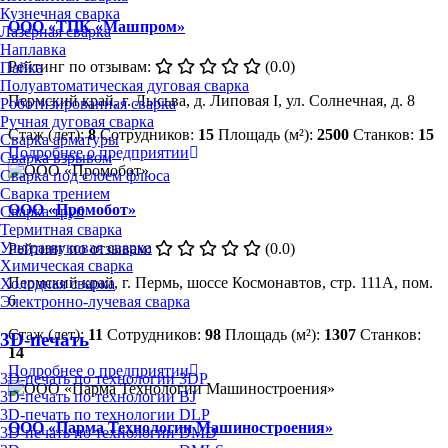
Кузнечная сварка
ООО «ТПК «Машпром»
Лазерная сварка
Наплавка
Рейтинг по отзывам:
(0.0)
Пайка
Полуавтоматическая дуговая сварка
Пермский край, г. Лысьва, д. Липовая I, ул. Солнечная, д. 8
Роботизированная сварка
Ручная дуговая сварка
Стаж (лет):
8
Сотрудников:
15
Площадь (м²):
2500
Станков:
15
Сварка арматуры
Подробнее о предприятии
Сварка взрывом
Сварка под слоем флюса
Сварка трением
ООО «Промобот»
Сварка труб
Термитная сварка
Ультразвуковая сварка
Рейтинг по отзывам:
(0.0)
Химическая сварка
Пермский край, г. Пермь, шоссе Космонавтов, стр. 111А, пом.
Холодная сварка
6
Электронно-лучевая сварка
Стаж (лет):
11
Сотрудников:
98
Площадь (м²):
1307
Станков:
3D-печать
14
Подробнее о предприятии
3D-печать по технологии 3DP
3D-печать по технологии BJ
3D-печать по технологии DLP
ООО «Парма Технологии Машиностроения»
3D-печать по технологии DMD