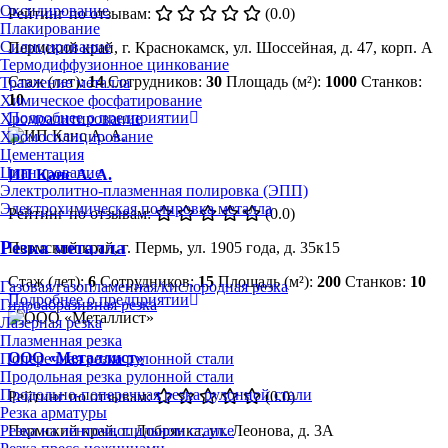
Оксидирование
Рейтинг по отзывам:
(0.0)
Плакирование
Силицирование
Пермский край, г. Краснокамск, ул. Шоссейная, д. 47, корп. А
Термодиффузионное цинкование
Стаж (лет):
14
Сотрудников:
30
Площадь (м²):
1000
Станков:
Травление металла
10
Химическое фосфатирование
Подробнее о предприятии
Хромоалитирование
Хромосилицирование
Цементация
Цианирование
ИП Канс А. А.
Электролитно-плазменная полировка (ЭПП)
Электрохимическая полировка металла
Рейтинг по отзывам:
(0.0)
Резка металла
Пермский край, г. Пермь, ул. 1905 года, д. 35к15
Стаж (лет):
6
Сотрудников:
15
Площадь (м²):
200
Станков:
10
Газовая/газопламенная/кислородная резка
Подробнее о предприятии
Гидроабразивная резка
Лазерная резка
Плазменная резка
ООО «Металлист»
Поперечная резка рулонной стали
Продольная резка рулонной стали
Продольно-поперечная резка рулонной стали
Рейтинг по отзывам:
(0.0)
Резка арматуры
Резка на ленточнопильном станке
Пермский край, г. Добрянка, ул. Леонова, д. 3А