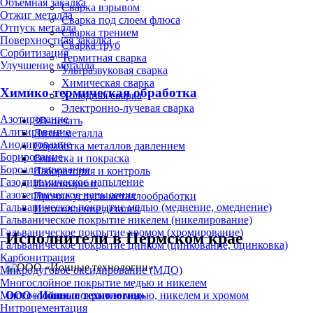
Объёмная закалка
Сварка взрывом
Отжиг металла
Сварка под слоем флюса
Отпуск металла
Сварка трением
Поверхностная закалка
Сварка труб
Сорбитизация
Термитная сварка
Улучшение металла
Ультразвуковая сварка
Химическая сварка
Химико-термическая обработка
Холодная сварка
Электронно-лучевая сварка
Азотирование
3D-печать
Алитирование
Литьё металла
Анодирование
Обработка металлов давлением
Борирование
Очистка и покраска
Бороалитирование
Лаборатория и контроль
Газодинамическое напыление
Инжиниринг
Газотермическое напыление
Прочие услуги металлообработки
Гальваническое покрытие медью (меднение, омеднение)
Изготовление деталей
Гальваническое покрытие никелем (никелирование)
Гальваническое покрытие хромом (хромирование)
Исполнители в Пермском крае
Гальваническое покрытие цинком (цинкование, оцинковка)
Карбонитрация
Микродуговое оксидирование (МДО)
Многослойное покрытие медью и никелем
ООО «Ионные технологии»
Многослойное покрытие медью, никелем и хромом
Нитроцементация