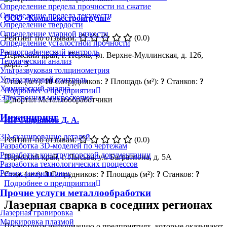
Определение предела прочности на сжатие
Определение предела текучести
ООО «Комплексстройгрупп»
Определение твердости
Определение ударной вязкости
Рейтинг по отзывам:
(0.0)
Определение усталостной прочности
Радиографический контроль
Пермский край, г. Пермь, ул. Верхне-Муллинская, д. 126,
Термический анализ
корп. 3
Ультразвуковая толщинометрия
Ультразвуковой контроль
Стаж (лет):
10
Сотрудников:
?
Площадь (м²):
?
Станков:
?
Химический анализ
Подробнее о предприятии
Электронная микроскопия
Инжиниринг
ИП Сапранков Д. А.
3D-сканирование деталей
Рейтинг по отзывам:
(0.0)
Разработка 3D-моделей по чертежам
Разработка конструкторской документации
Пермский край, г. Лысьва, ул. Багратиона, д. 5А
Разработка технологических процессов
Реверс-инжиниринг
Стаж (лет):
3
Сотрудников:
?
Площадь (м²):
?
Станков:
?
Подробнее о предприятии
Прочие услуги металлообработки
Лазерная сварка в соседних регионах
Лазерная гравировка
Маркировка плазмой
Посмотрите информацию о предприятиях, которые оказывают