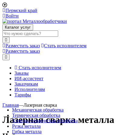
Пермский край
Войти
Каталог услуг
Разместить заказ
Стать исполнителем
Разместить заказ
Стать исполнителем
Заказы
ИИ-ассистент
Заказчикам
Исполнителям
Тарифы
Главная
—
Лазерная сварка
Механическая обработка
Термическая обработка
Лазерная сварка металла
Химико-термическая обработка
Резка металла
Гибка металла