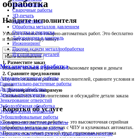
обработка
Гибка металла
Сварочные работы
3D-печать
Найдите исполнителя
Литьё металла
Обработка металлов давлением
Очистка и покраска
Узнайте стоимость токарно-автоматных работ. Это бесплатно
Лаборатория и контроль
и займет всего пару минут
Инжиниринг
Прочие услуги металлообработки
Изготовление деталей
Найти исполнителя
1.
Разместите заказ
Механическая обработка
Никаких звонков и рассылок. Экономьте время и деньги
2.
Сравните предложения
Алмазно-расточные работы
Изучите отзывы и рейтинг исполнителей, сравните условия и
Горизонтально-расточные работы
цены
Долбёжная обработка
3.
Договоритесь напрямую
Заточка инструмента
Связывайтесь с исполнителями и обсуждайте детали заказа
Зенкерование отверстий
Зубодолбёжная обработка
Коротко об услуге
Зубофрезерная обработка
Зубошлифовальные работы
Токарно-автоматные работы — это высокоточная серийная
Координатно-расточные работы
обработка металла на станках с ЧПУ и кулачковых автоматах.
Круглошлифовальные работы
Процесс исключает ручной труд: прутковая заготовка
Механическая обработка на обрабатывающем центре