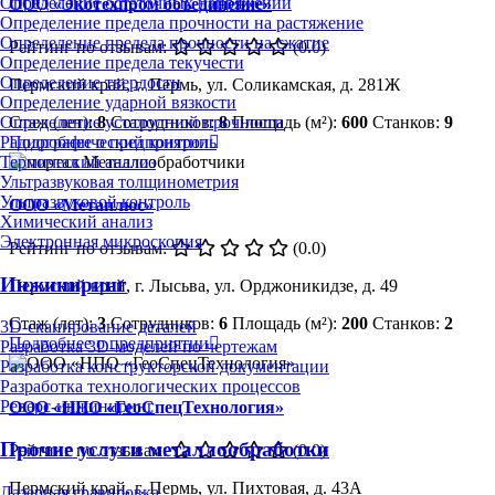
Определение остаточных напряжений
ООО «Экотехпром объединение»
Определение предела прочности на растяжение
Определение предела прочности на сжатие
Рейтинг по отзывам:
(0.0)
Определение предела текучести
Определение твердости
Пермский край, г. Пермь, ул. Соликамская, д. 281Ж
Определение ударной вязкости
Стаж (лет):
8
Сотрудников:
8
Площадь (м²):
600
Станков:
9
Определение усталостной прочности
Подробнее о предприятии
Радиографический контроль
Термический анализ
Ультразвуковая толщинометрия
Ультразвуковой контроль
ООО «Метаплюс»
Химический анализ
Электронная микроскопия
Рейтинг по отзывам:
(0.0)
Инжиниринг
Пермский край, г. Лысьва, ул. Орджоникидзе, д. 49
Стаж (лет):
3
Сотрудников:
6
Площадь (м²):
200
Станков:
2
3D-сканирование деталей
Подробнее о предприятии
Разработка 3D-моделей по чертежам
Разработка конструкторской документации
Разработка технологических процессов
Реверс-инжиниринг
ООО «НПО «ГеоСпецТехнология»
Прочие услуги металлообработки
Рейтинг по отзывам:
(0.0)
Пермский край, г. Пермь, ул. Пихтовая, д. 43А
Лазерная гравировка