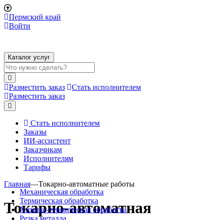
Пермский край
Войти
Каталог услуг
Разместить заказ
Стать исполнителем
Разместить заказ
Стать исполнителем
Заказы
ИИ-ассистент
Заказчикам
Исполнителям
Тарифы
Главная
—
Токарно-автоматные работы
Механическая обработка
Термическая обработка
Токарно-автоматная
Химико-термическая обработка
Резка металла