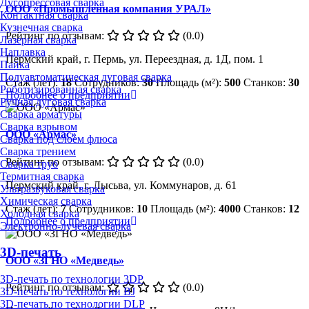
Дугопрессовая сварка
ООО «Промышленная компания УРАЛ»
Контактная сварка
Кузнечная сварка
Рейтинг по отзывам:
(0.0)
Лазерная сварка
Наплавка
Пермский край, г. Пермь, ул. Переездная, д. 1Д, пом. 1
Пайка
Полуавтоматическая дуговая сварка
Стаж (лет):
18
Сотрудников:
30
Площадь (м²):
500
Станков:
30
Роботизированная сварка
Подробнее о предприятии
Ручная дуговая сварка
Сварка арматуры
Сварка взрывом
ООО «Армас»
Сварка под слоем флюса
Сварка трением
Рейтинг по отзывам:
(0.0)
Сварка труб
Термитная сварка
Пермский край, г. Лысьва, ул. Коммунаров, д. 61
Ультразвуковая сварка
Химическая сварка
Стаж (лет):
7
Сотрудников:
10
Площадь (м²):
4000
Станков:
12
Холодная сварка
Подробнее о предприятии
Электронно-лучевая сварка
3D-печать
ООО «ЗГНО «Медведь»
3D-печать по технологии 3DP
Рейтинг по отзывам:
(0.0)
3D-печать по технологии BJ
3D-печать по технологии DLP