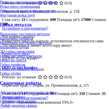
Резка на ленточнопильном станке
Рейтинг по отзывам:
(0.0)
Резка пресс-ножницами
Рубка на гильотинных ножницах
Пермский край, г. Пермь, ул. Усольская, д. 15Б
Фигурная резка труб
Стаж (лет):
33
Сотрудников:
600
Площадь (м²):
17000
Станков:
200
Гибка металла
Подробнее о предприятии
Вальцовка листового металла
Что нужно сделать?
Вальцовка профиля
Разместите заказ на портале, исполнители откликнутся сами.
Вальцовка пруткового металла
Это бесплатно и займет всего пару минут
Вальцовка трубы
3D-гибка проволоки
Разместить заказ
Гибка листового металла
Гибка на прессе
Гибка профиля
ООО «Стил Крафт»
Гибка пруткового металла
Гибка трубы
Рейтинг по отзывам:
(0.0)
Сварочные работы
Пермский край, г. Пермь, ул. Промышленная, д. 115
Аргонная (аргонодуговая) сварка
Стаж (лет):
14
Сотрудников:
30
Площадь (м²):
350
Станков:
35
Газовая сварка
Подробнее о предприятии
Газопрессовая сварка
Диффузионная сварка