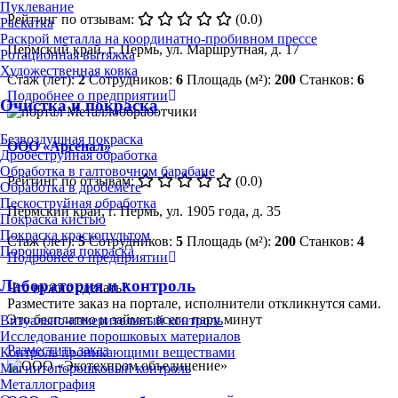
Пуклевание
Рейтинг по отзывам:
(0.0)
Раскатка
Раскрой металла на координатно-пробивном прессе
Пермский край, г. Пермь, ул. Маршрутная, д. 17
Ротационная вытяжка
Художественная ковка
Стаж (лет):
2
Сотрудников:
6
Площадь (м²):
200
Станков:
6
Подробнее о предприятии
Очистка и покраска
Безвоздушная покраска
ООО «Арсенал»
Дробеструйная обработка
Обработка в галтовочном барабане
Рейтинг по отзывам:
(0.0)
Обработка в дробемёте
Пескоструйная обработка
Пермский край, г. Пермь, ул. 1905 года, д. 35
Покраска кистью
Покраска краскопультом
Стаж (лет):
5
Сотрудников:
5
Площадь (м²):
200
Станков:
4
Порошковая покраска
Подробнее о предприятии
Лаборатория и контроль
Что нужно сделать?
Разместите заказ на портале, исполнители откликнутся сами.
Это бесплатно и займет всего пару минут
Визуально-измерительный контроль
Исследование порошковых материалов
Разместить заказ
Контроль проникающими веществами
Магнитопорошковый контроль
Металлография