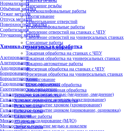
Накатка резьбы
Нормализация
Нарезание резьбы
Объёмная закалка
Плоскошлифовальные работы
Отжиг металла
Протягивание
Отпуск металла
Развертывание отверстий
Поверхностная закалка
Резьбошлифовальные работы
Сорбитизация
Сверление отверстий на станках с ЧПУ
Улучшение металла
Сверление отверстий на универсальных станках
Слесарные работы
Химико-термическая обработка
Строгальная обработка
Токарная обработка на станках с ЧПУ
Азотирование
Токарная обработка на универсальных станках
Алитирование
Токарно-автоматные работы
Анодирование
Фрезерная обработка на станках с ЧПУ
Борирование
Фрезерная обработка на универсальных станках
Бороалитирование
Хонингование
Газодинамическое напыление
Шлицефрезерная обработка
Газотермическое напыление
Электроэрозионная обработка
Гальваническое покрытие медью (меднение, омеднение)
Термическая обработка
Гальваническое покрытие никелем (никелирование)
Химико-термическая обработка
Гальваническое покрытие хромом (хромирование)
Резка металла
Гальваническое покрытие цинком (цинкование, оцинковка)
Гибка металла
Карбонитрация
Сварочные работы
Микродуговое оксидирование (МДО)
3D-печать
Многослойное покрытие медью и никелем
Литьё металла