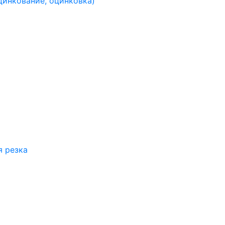
цинкование, оцинковка)
я резка