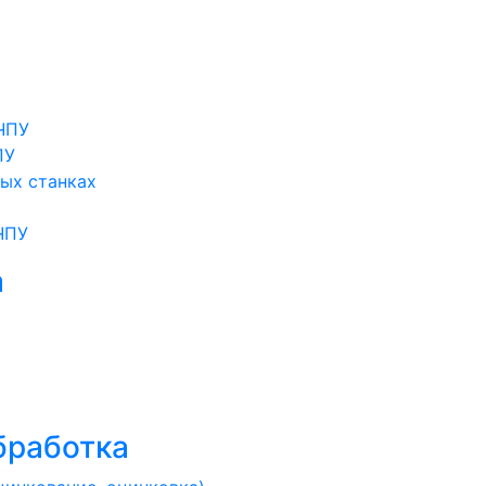
 ЧПУ
ПУ
ных станках
ЧПУ
а
бработка