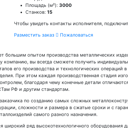
Площадь (м²):
3000
Станков:
15
Чтобы увидеть контакты исполнителя, подключ
Разместить заказ
Пожаловаться
т большим опытом производства металлических издели
шу компанию, вы всегда сможете получить индивидуал
тапов его производства и технологических операций в
делия. При этом каждая производственная стадия изг
онтролем, благодаря чему конечные детали отличаютс
СТам РФ и другим стандартам.
заказчика по созданию самых сложных металлоконстр
рации, сложности и размера в сжатые сроки и с гара
таллоизделий самого разного назначения.
я широкий ряд высокотехнологичного оборудования дл