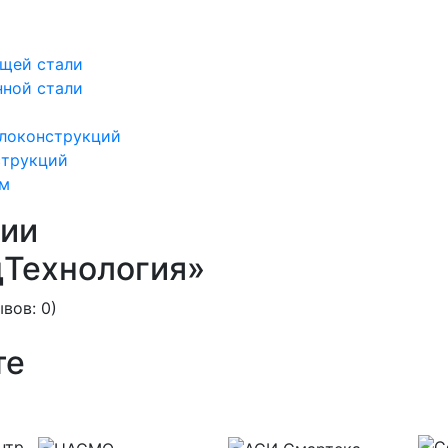
ющей стали
нной стали
ллоконструкций
струкций
рм
тии
Технология»
вов: 0)
те