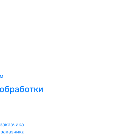
ам
ообработки
 заказчика
 заказчика