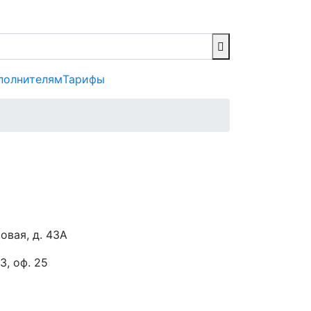
полнителям
Тарифы
овая, д. 43А
3, оф. 25