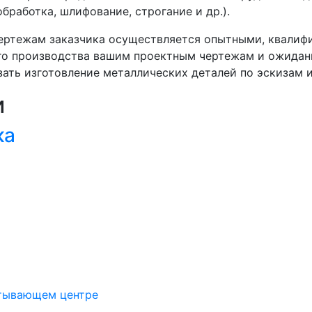
бработка, шлифование, строгание и др.).
чертежам заказчика осуществляется опытными, квали
го производства вашим проектным чертежам и ожидани
зать изготовление металлических деталей по эскизам 
и
ка
атывающем центре