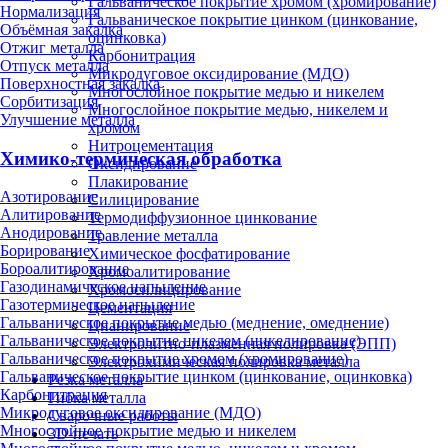
Гальваническое покрытие хромом (хромирование)
Нормализация
Гальваническое покрытие цинком (цинкование,
Объёмная закалка
оцинковка)
Отжиг металла
Карбонитрация
Отпуск металла
Микродуговое оксидирование (МДО)
Поверхностная закалка
Многослойное покрытие медью и никелем
Сорбитизация
Многослойное покрытие медью, никелем и
Улучшение металла
хромом
Нитроцементация
Химико-термическая обработка
Оксидирование
Плакирование
Азотирование
Силицирование
Алитирование
Термодиффузионное цинкование
Анодирование
Травление металла
Борирование
Химическое фосфатирование
Бороалитирование
Хромоалитирование
Газодинамическое напыление
Хромосилицирование
Газотермическое напыление
Цементация
Гальваническое покрытие медью (меднение, омеднение)
Цианирование
Гальваническое покрытие никелем (никелирование)
Электролитно-плазменная полировка (ЭПП)
Гальваническое покрытие хромом (хромирование)
Электрохимическая полировка металла
Гальваническое покрытие цинком (цинкование, оцинковка)
Резка металла
Карбонитрация
Гибка металла
Микродуговое оксидирование (МДО)
Сварочные работы
Многослойное покрытие медью и никелем
3D-печать