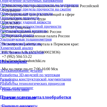
Определение остаточных напряжений
Определение предела прочности на растяжение
Определение предела прочности на сжатие
Определение предела текучести
Определение твердости
Определение ударной вязкости
Определение усталостной прочности
Радиографический контроль
Термический анализ
Ультразвуковая толщинометрия
Ультразвуковой контроль
По вопросам работы портала в Пермском крае:
Химический анализ
Электронная микроскопия
ИП Чугаев А.В. (321745600023836)
+7 (992) 504-53-22
info@metalloobrabotchiki.ru
Инжиниринг
Мы на связи пн-пт 7:00-16:00 Мск
3D-сканирование деталей
Разработка 3D-моделей по чертежам
Разработка конструкторской документации
Разработка технологических процессов
Реверс-инжиниринг
Разместить заказ
Прочие услуги металлообработки
Стать исполнителем
Правовые документы
Лазерная гравировка