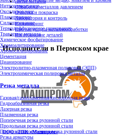
Многослойное покрытие медью, никелем и хромом
Литьё металла
Нитроцементация
Обработка металлов давлением
Оксидирование
Очистка и покраска
Плакирование
Лаборатория и контроль
Силицирование
Инжиниринг
Термодиффузионное цинкование
Прочие услуги металлообработки
Травление металла
Изготовление деталей
Химическое фосфатирование
Хромоалитирование
Исполнители в Пермском крае
Хромосилицирование
Цементация
Цианирование
Электролитно-плазменная полировка (ЭПП)
Электрохимическая полировка металла
Резка металла
Газовая/газопламенная/кислородная резка
Гидроабразивная резка
Лазерная резка
Плазменная резка
Поперечная резка рулонной стали
Продольная резка рулонной стали
Продольно-поперечная резка рулонной стали
ООО «ТПК «Машпром»
Резка арматуры