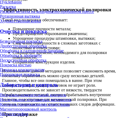
Пуклевание
Раскатка
Эффективность электрохимической полировки
Раскрой металла на координатно-пробивном прессе
Ротационная вытяжка
Такой вид полировки обеспечивает:
Художественная ковка
Повышение прочности металла;
Очистка и покраска
Предотвращение образования ржавчины;
Упрощение процедуры штамповки, вытяжки;
Безвоздушная покраска
Смягчение поверхности в сложных заготовках с
Дробеструйная обработка
полостями и отверстиями;
Обработка в галтовочном барабане
Сокращение времени, необходимого для полировки
Обработка в дробемёте
поверхности;
Пескоструйная обработка
Сохранение конструкции изделия.
Покраска кистью
Покраска краскопультом
Использование данной методики позволяет сэкономить время,
Порошковая покраска
поскольку обрабатывать можно сразу несколько деталей.
Главное, чтобы все они помещались в ванне. При этом
Лаборатория и контроль
сложность конфигурации заготовок не играет роли.
Производительность не зависит от вязкости, твердости
обрабатываемого металла, можно обрабатывать внутренние
Визуально-измерительный контроль
полости, недоступные для механической полировки. При
Исследование порошковых материалов
этом на поверхности не остается никаких следов деформации.
Контроль проникающими веществами
Магнитопорошковый контроль
При поддержке
Металлография