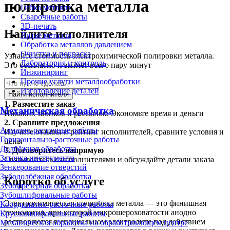
полировка металла
Гибка металла
Сварочные работы
3D-печать
Найдите исполнителя
Литьё металла
Обработка металлов давлением
Очистка и покраска
Узнайте стоимость электрохимической полировки металла.
Лаборатория и контроль
Это бесплатно и займет всего пару минут
Инжиниринг
Прочие услуги металлообработки
Изготовление деталей
Найти исполнителя
1.
Разместите заказ
Механическая обработка
Никаких звонков и рассылок. Экономьте время и деньги
2.
Сравните предложения
Алмазно-расточные работы
Изучите отзывы и рейтинг исполнителей, сравните условия и
Горизонтально-расточные работы
цены
Долбёжная обработка
3.
Договоритесь напрямую
Заточка инструмента
Связывайтесь с исполнителями и обсуждайте детали заказа
Зенкерование отверстий
Зубодолбёжная обработка
Коротко об услуге
Зубофрезерная обработка
Зубошлифовальные работы
Электрохимическая полировка металла — это финишная
Координатно-расточные работы
технология, при которой микрошероховатости анодно
Круглошлифовальные работы
растворяются в специальном электролите под действием
Механическая обработка на обрабатывающем центре