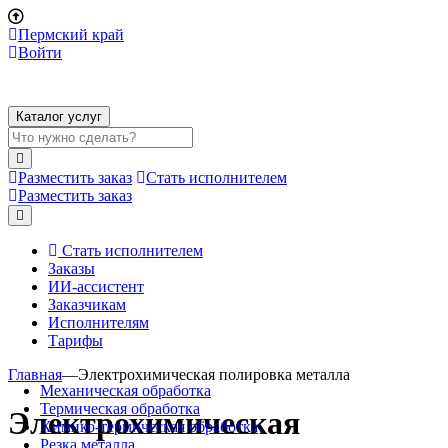
Пермский край
Войти
Каталог услуг
Разместить заказ
Стать исполнителем
Разместить заказ
Стать исполнителем
Заказы
ИИ-ассистент
Заказчикам
Исполнителям
Тарифы
Главная
—
Электрохимическая полировка металла
Механическая обработка
Термическая обработка
Электрохимическая
Химико-термическая обработка
Резка металла