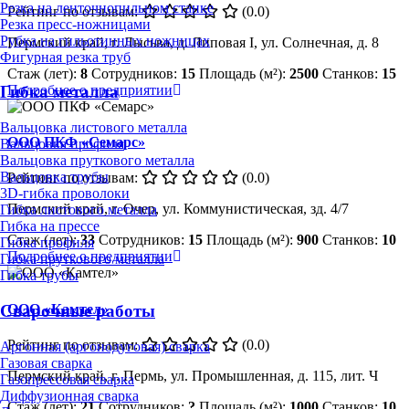
Резка на ленточнопильном станке
Рейтинг по отзывам:
(0.0)
Резка пресс-ножницами
Рубка на гильотинных ножницах
Пермский край, г. Лысьва, д. Липовая I, ул. Солнечная, д. 8
Фигурная резка труб
Стаж (лет):
8
Сотрудников:
15
Площадь (м²):
2500
Станков:
15
Подробнее о предприятии
Гибка металла
Вальцовка листового металла
ООО ПКФ «Семарс»
Вальцовка профиля
Вальцовка пруткового металла
Вальцовка трубы
Рейтинг по отзывам:
(0.0)
3D-гибка проволоки
Пермский край, г. Очер, ул. Коммунистическая, зд. 4/7
Гибка листового металла
Гибка на прессе
Стаж (лет):
33
Сотрудников:
15
Площадь (м²):
900
Станков:
10
Гибка профиля
Подробнее о предприятии
Гибка пруткового металла
Гибка трубы
ООО «Камтел»
Сварочные работы
Рейтинг по отзывам:
(0.0)
Аргонная (аргонодуговая) сварка
Газовая сварка
Пермский край, г. Пермь, ул. Промышленная, д. 115, лит. Ч
Газопрессовая сварка
Диффузионная сварка
Стаж (лет):
21
Сотрудников:
?
Площадь (м²):
1000
Станков:
10