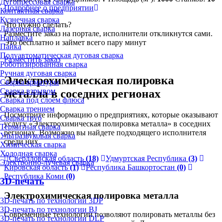
Дугопрессовая сварка
Подробнее о предприятии
Контактная сварка
Кузнечная сварка
Что нужно сделать?
Лазерная сварка
Разместите заказ на портале, исполнители откликнутся сами.
Наплавка
Это бесплатно и займет всего пару минут
Пайка
Полуавтоматическая дуговая сварка
Разместить заказ
Роботизированная сварка
Ручная дуговая сварка
Электрохимическая полировка
Сварка арматуры
Сварка взрывом
металла в соседних регионах
Сварка под слоем флюса
Сварка трением
Посмотрите информацию о предприятиях, которые оказывают
Сварка труб
услугу «Электрохимическая полировка металла» в соседних
Термитная сварка
регионах. Возможно вы найдете подходящего исполнителя
Ультразвуковая сварка
среди них.
Химическая сварка
Холодная сварка
Свердловская область
(18)
Удмуртская Республика
(3)
Электронно-лучевая сварка
Кировская область
(1)
Республика Башкортостан
(0)
Республика Коми
(0)
3D-печать
Электрохимическая полировка металла
3D-печать по технологии 3DP
3D-печать по технологии BJ
Современные технологии позволяют полировать металлы без
3D-печать по технологии DLP