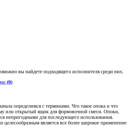
озможно вы найдете подходящего исполнителя среди них.
оми
(0)
начала определимся с терминами. Что такое опока и что
аму или открытый ящик для формовочной смеси. Опоки,
ятся непригодными для последующего использования.
ки целесообразным является все более широкое применение