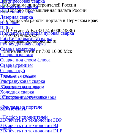
Дугопрессовая сварка
Контактная сварка
Кузнечная сварка
Лазерная сварка
По вопросам работы портала в Пермском крае:
Наплавка
Пайка
ИП Чугаев А.В. (321745600023836)
Полуавтоматическая дуговая сварка
+7 (992) 504-53-22
Роботизированная сварка
info@metalloobrabotchiki.ru
Ручная дуговая сварка
Сварка арматуры
Мы на связи пн-пт 7:00-16:00 Мск
Сварка взрывом
Сварка под слоем флюса
Сварка трением
Сварка труб
Термитная сварка
Разместить заказ
Ультразвуковая сварка
Химическая сварка
Стать исполнителем
Холодная сварка
Правовые документы
Электронно-лучевая сварка
Реклама на портале
3D-печать
Подбор исполнителей
3D-печать по технологии 3DP
3D-печать по технологии BJ
Блог
3D-печать по технологии DLP