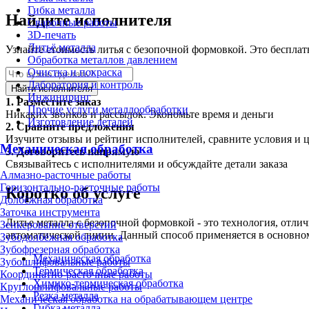
Гибка металла
Найдите исполнителя
Сварочные работы
3D-печать
Литьё металла
Узнайте стоимость литья с безопочной формовкой. Это бесплат
Обработка металлов давлением
Очистка и покраска
Лаборатория и контроль
Найти исполнителя
Инжиниринг
1.
Разместите заказ
Прочие услуги металлообработки
Никаких звонков и рассылок. Экономьте время и деньги
Изготовление деталей
2.
Сравните предложения
Изучите отзывы и рейтинг исполнителей, сравните условия и 
Механическая обработка
3.
Договоритесь напрямую
Связывайтесь с исполнителями и обсуждайте детали заказа
Алмазно-расточные работы
Горизонтально-расточные работы
Коротко об услуге
Долбёжная обработка
Заточка инструмента
Литье металла с безопочной формовкой - это технология, отли
Зенкерование отверстий
автоматической линии. Данный способ применяется в основном
Зубодолбёжная обработка
Зубофрезерная обработка
Механическая обработка
Зубошлифовальные работы
Термическая обработка
Координатно-расточные работы
Химико-термическая обработка
Круглошлифовальные работы
Резка металла
Механическая обработка на обрабатывающем центре
Гибка металла