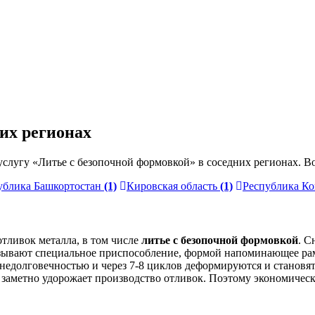
их регионах
слугу «Литье с безопочной формовкой» в соседних регионах. В
ублика Башкортостан
(1)
Кировская область
(1)
Республика К
тливок металла, в том числе
литье с безопочной формовкой
. С
называют специальное приспособление, формой напоминающее р
я недолговечностью и через 7-8 циклов деформируются и станов
 заметно удорожает производство отливок. Поэтому экономичес