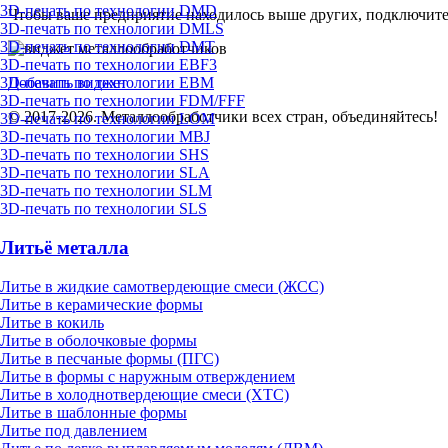
3D-печать по технологии DMD
Чтобы ваше предприятие находилось выше других, подключит
3D-печать по технологии DMLS
3D-печать по технологии DMT
3D-печать по технологии EBF3
Добавить виджет
3D-печать по технологии EBM
3D-печать по технологии FDM/FFF
© 2017-2026. Металлообработчики всех стран, объединяйтесь!
3D-печать по технологии LOM
3D-печать по технологии MBJ
3D-печать по технологии SHS
3D-печать по технологии SLA
3D-печать по технологии SLM
3D-печать по технологии SLS
Литьё металла
Литье в жидкие самотвердеющие смеси (ЖСС)
Литье в керамические формы
Литье в кокиль
Литье в оболочковые формы
Литье в песчаные формы (ПГС)
Литье в формы с наружным отверждением
Литье в холоднотвердеющие смеси (ХТС)
Литье в шаблонные формы
Литье под давлением