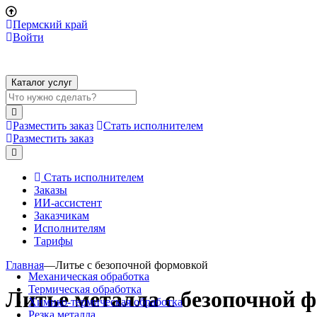
Пермский край
Войти
Каталог услуг
Разместить заказ
Стать исполнителем
Разместить заказ
Стать исполнителем
Заказы
ИИ-ассистент
Заказчикам
Исполнителям
Тарифы
Главная
—
Литье с безопочной формовкой
Механическая обработка
Термическая обработка
Литье металла с безопочной 
Химико-термическая обработка
Резка металла