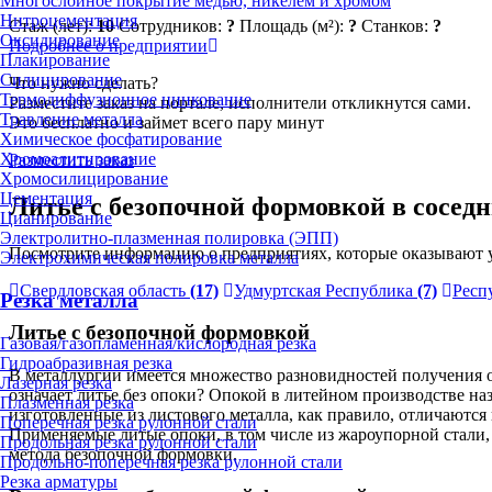
Многослойное покрытие медью, никелем и хромом
Нитроцементация
Стаж (лет):
10
Сотрудников:
?
Площадь (м²):
?
Станков:
?
Оксидирование
Подробнее о предприятии
Плакирование
Силицирование
Что нужно сделать?
Термодиффузионное цинкование
Разместите заказ на портале, исполнители откликнутся сами.
Травление металла
Это бесплатно и займет всего пару минут
Химическое фосфатирование
Хромоалитирование
Разместить заказ
Хромосилицирование
Цементация
Литье с безопочной формовкой в соседн
Цианирование
Электролитно-плазменная полировка (ЭПП)
Посмотрите информацию о предприятиях, которые оказывают у
Электрохимическая полировка металла
Свердловская область
(17)
Удмуртская Республика
(7)
Респ
Резка металла
Литье с безопочной формовкой
Газовая/газопламенная/кислородная резка
Гидроабразивная резка
В металлургии имеется множество разновидностей получения о
Лазерная резка
означает литье без опоки? Опокой в литейном производстве 
Плазменная резка
изготовленные из листового металла, как правило, отличаютс
Поперечная резка рулонной стали
Применяемые литые опоки, в том числе из жароупорной стали,
Продольная резка рулонной стали
метода безопочной формовки.
Продольно-поперечная резка рулонной стали
Резка арматуры