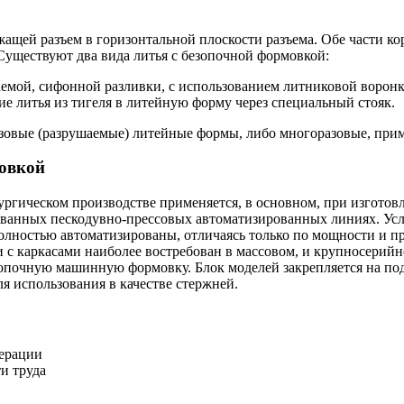
ащей разъем в горизонтальной плоскости разъема. Обе части к
Существуют два вида литья с безопочной формовкой:
аемой, сифонной разливки, с использованием литниковой воронк
е литья из тигеля в литейную форму через специальный стояк.
зовые (разрушаемые) литейные формы, либо многоразовые, прим
мовкой
ургическом производстве применяется, в основном, при изготов
ванных пескодувно-прессовых автоматизированных линиях. Усл
ностью автоматизированы, отличаясь только по мощности и пр
 с каркасами наиболее востребован в массовом, и крупносерийн
почную машинную формовку. Блок моделей закрепляется на подо
ля использования в качестве стержней.