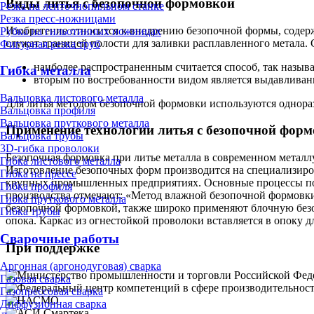
Виды литья с безопочной формовкой
Резка на ленточнопильном станке
Резка пресс-ножницами
Изобретение относится к внедрению безопочной формы, содерж
Рубка на гильотинных ножницах
служат границей полости для заливки расплавленного метала. 
Фигурная резка труб
наиболее распространенным считается способ, так назыв
Гибка металла
вторым по востребованности видом является выдавливани
Вальцовка листового металла
Для литья методом безопочной формовки используются однора
Вальцовка профиля
Вальцовка пруткового металла
Применение технологии литья с безопочной фор
Вальцовка трубы
3D-гибка проволоки
Безопочная формовка при литье металла в современном металл
Гибка листового металла
Изготовление безопочных форм производится на специализиро
Гибка на прессе
крупных промышленных предприятиях. Основные процессы пол
Гибка профиля
производства отмечают: «Метод влажной безопочной формовки
Гибка пруткового металла
безопочной формовкой, также широко применяют блочную безо
Гибка трубы
опока. Каркас из огнестойкой проволоки вставляется в опоку д
Сварочные работы
При поддержке
Аргонная (аргонодуговая) сварка
Газовая сварка
Газопрессовая сварка
Диффузионная сварка