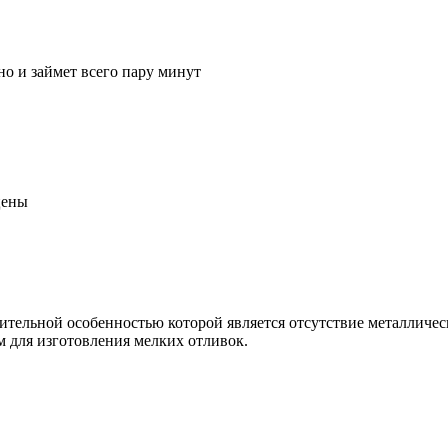
но и займет всего пару минут
цены
чительной особенностью которой является отсутствие металличе
 для изготовления мелких отливок.