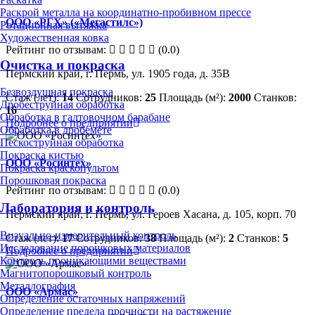
Раскрой металла на координатно-пробивном прессе
ООО «РГХ» («Мегастилс»)
Ротационная вытяжка
Художественная ковка
Рейтинг по отзывам:
(0.0)
Очистка и покраска
Пермский край, г. Пермь, ул. 1905 года, д. 35В
Безвоздушная покраска
Стаж (лет):
14
Сотрудников:
25
Площадь (м²):
2000
Станков:
Дробеструйная обработка
16
Обработка в галтовочном барабане
Подробнее о предприятии
Обработка в дробемёте
Пескоструйная обработка
Покраска кистью
ООО «Росинтех»
Покраска краскопультом
Порошковая покраска
Рейтинг по отзывам:
(0.0)
Лаборатория и контроль
Пермский край, г. Пермь, ул. Героев Хасана, д. 105, корп. 70
Визуально-измерительный контроль
Стаж (лет):
17
Сотрудников:
38
Площадь (м²):
2
Станков:
5
Исследование порошковых материалов
Подробнее о предприятии
Контроль проникающими веществами
Магнитопорошковый контроль
Металлография
ООО «Армас»
Определение остаточных напряжений
Определение предела прочности на растяжение