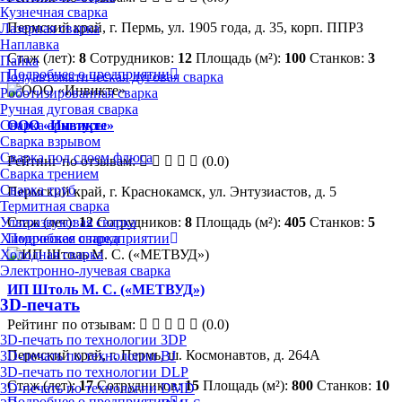
Кузнечная сварка
Пермский край, г. Пермь, ул. 1905 года, д. 35, корп. ППРЗ
Лазерная сварка
Наплавка
Стаж (лет):
8
Сотрудников:
12
Площадь (м²):
100
Станков:
3
Пайка
Подробнее о предприятии
Полуавтоматическая дуговая сварка
Роботизированная сварка
Ручная дуговая сварка
Сварка арматуры
ООО «Инвикте»
Сварка взрывом
Сварка под слоем флюса
Рейтинг по отзывам:
(0.0)
Сварка трением
Сварка труб
Пермский край, г. Краснокамск, ул. Энтузиастов, д. 5
Термитная сварка
Ультразвуковая сварка
Стаж (лет):
12
Сотрудников:
8
Площадь (м²):
405
Станков:
5
Химическая сварка
Подробнее о предприятии
Холодная сварка
Электронно-лучевая сварка
ИП Штоль М. С. («МЕТВУД»)
3D-печать
Рейтинг по отзывам:
(0.0)
3D-печать по технологии 3DP
Пермский край, г. Пермь, ш. Космонавтов, д. 264А
3D-печать по технологии BJ
3D-печать по технологии DLP
Стаж (лет):
17
Сотрудников:
15
Площадь (м²):
800
Станков:
10
3D-печать по технологии DMD
Подробнее о предприятии