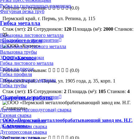
Резка пресс-ножницами
Рубка на гильотинных ножницах
Рейтинг по отзывам:
(0.0)
Фигурная резка труб
Пермский край, г. Пермь, ул. Репина, д. 115
Гибка металла
Стаж (лет):
21
Сотрудников:
120
Площадь (м²):
2000
Станков:
25
Вальцовка листового металла
Подробнее о предприятии
Вальцовка профиля
Вальцовка пруткового металла
Вальцовка трубы
3D-гибка проволоки
ООО «Космос»
Гибка листового металла
Гибка на прессе
Рейтинг по отзывам:
(0.0)
Гибка профиля
Гибка пруткового металла
Пермский край, г. Пермь, ул. 1905 года, д. 35, корп. 1
Гибка трубы
Стаж (лет):
15
Сотрудников:
2
Площадь (м²):
105
Станков:
4
Подробнее о предприятии
Сварочные работы
Аргонная (аргонодуговая) сварка
Газовая сварка
ООО «Пермский металлообрабатывающий завод им. Н.Г.
Газопрессовая сварка
Славянова»
Диффузионная сварка
Дугопрессовая сварка
Контактная сварка
Рейтинг по отзывам:
(0.0)