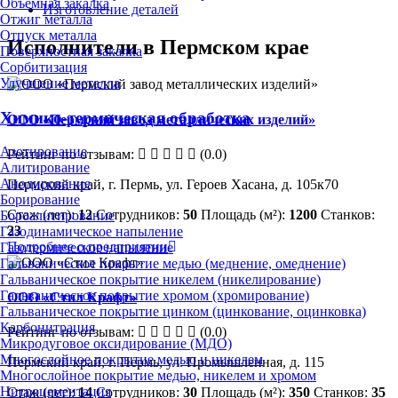
Объёмная закалка
Изготовление деталей
Отжиг металла
Отпуск металла
Исполнители в Пермском крае
Поверхностная закалка
Сорбитизация
Улучшение металла
Химико-термическая обработка
ООО «Пермский завод металлических изделий»
Азотирование
Рейтинг по отзывам:
(0.0)
Алитирование
Анодирование
Пермский край, г. Пермь, ул. Героев Хасана, д. 105к70
Борирование
Стаж (лет):
12
Сотрудников:
50
Площадь (м²):
1200
Станков:
Бороалитирование
23
Газодинамическое напыление
Подробнее о предприятии
Газотермическое напыление
Гальваническое покрытие медью (меднение, омеднение)
Гальваническое покрытие никелем (никелирование)
Гальваническое покрытие хромом (хромирование)
ООО «Стил Крафт»
Гальваническое покрытие цинком (цинкование, оцинковка)
Карбонитрация
Рейтинг по отзывам:
(0.0)
Микродуговое оксидирование (МДО)
Многослойное покрытие медью и никелем
Пермский край, г. Пермь, ул. Промышленная, д. 115
Многослойное покрытие медью, никелем и хромом
Нитроцементация
Стаж (лет):
14
Сотрудников:
30
Площадь (м²):
350
Станков:
35