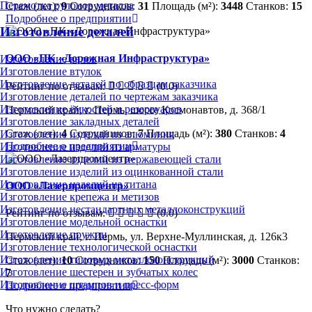
Перемотка рулонов металла
Стаж (лет):
9
Сотрудников:
31
Площадь (м²):
3448
Станков:
15
Подробнее о предприятии
Изготовление деталей
ООО «ПК «Дорожная Инфраструктура»
Изготовление валов
Изготовление втулок
Изготовление деталей по образцам заказчика
Рейтинг по отзывам:
(0.0)
Изготовление деталей по чертежам заказчика
Изготовление ёмкостей и резервуаров
Пермский край, г. Пермь, шоссе Космонавтов, д. 368/1
Изготовление закладных деталей
Стаж (лет):
4
Сотрудников:
7
Площадь (м²):
380
Станков:
4
Изготовление изделий из алюминия
Подробнее о предприятии
Изготовление изделий из арматуры
Изготовление изделий из нержавеющей стали
Изготовление изделий из оцинкованной стали
Изготовление изделий из титана
ООО «Лазерпромцентр»
Изготовление крепежа и метизов
Изготовление нестандартных металлоконструкций
Рейтинг по отзывам:
(0.0)
Изготовление модельной оснастки
Изготовление пружин
Пермский край, г. Пермь, ул. Верхне-Муллинская, д. 126к3
Изготовление технологической оснастки
Изготовление типовых металлоконструкций
Стаж (лет):
10
Сотрудников:
150
Площадь (м²):
3000
Станков:
Изготовление шестерен и зубчатых колес
7
Изготовление штампов и пресс-форм
Подробнее о предприятии
Что нужно сделать?