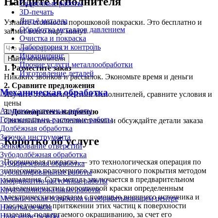
Найдите исполнителя
Сварочные работы
3D-печать
Литьё металла
Узнайте стоимость порошковой покраски. Это бесплатно и
Обработка металлов давлением
займет всего пару минут
Очистка и покраска
Лаборатория и контроль
Инжиниринг
Найти исполнителя
Прочие услуги металлообработки
1.
Разместите заказ
Изготовление деталей
Никаких звонков и рассылок. Экономьте время и деньги
2.
Сравните предложения
Механическая обработка
Изучите отзывы и рейтинг исполнителей, сравните условия и
цены
Алмазно-расточные работы
3.
Договоритесь напрямую
Горизонтально-расточные работы
Связывайтесь с исполнителями и обсуждайте детали заказа
Долбёжная обработка
Заточка инструмента
Коротко об услуге
Зенкерование отверстий
Зубодолбёжная обработка
Порошковая покраска — это технологическая операция по
Зубофрезерная обработка
нанесению полимерного лакокрасочного покрытия методом
Зубошлифовальные работы
напыления. Суть метода заключается в предварительном
Координатно-расточные работы
наделении частиц порошковой краски определенным
Круглошлифовальные работы
электрическим зарядом с помощью внешнего источника и
Механическая обработка на обрабатывающем центре
последующем притяжении этих частиц к поверхности
Накатка резьбы
изделия, подвергаемого окрашиванию, за счет его
Нарезание резьбы