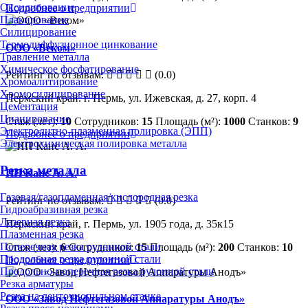
Оксидирование
Подробнее о предприятии
Плакирование
Силицирование
Термодиффузионное цинкование
ООО «Веком»
Травление металла
Химическое фосфатирование
Рейтинг по отзывам:
(0.0)
Хромоалитирование
Хромосилицирование
Пермский край. г. Пермь, ул. Ижевская, д. 27, корп. 4
Цементация
Цианирование
Стаж (лет):
10
Сотрудников:
15
Площадь (м²):
1000
Станков:
9
Электролитно-плазменная полировка (ЭПП)
Подробнее о предприятии
Электрохимическая полировка металла
Резка металла
ИП Канс А. А.
Газовая/газопламенная/кислородная резка
Рейтинг по отзывам:
(0.0)
Гидроабразивная резка
Лазерная резка
Пермский край, г. Пермь, ул. 1905 года, д. 35к15
Плазменная резка
Поперечная резка рулонной стали
Стаж (лет):
6
Сотрудников:
15
Площадь (м²):
200
Станков:
10
Продольная резка рулонной стали
Подробнее о предприятии
Продольно-поперечная резка рулонной стали
Резка арматуры
Резка на ленточнопильном станке
ООО «Завод Нефтегазовой Аппаратуры Анодъ»