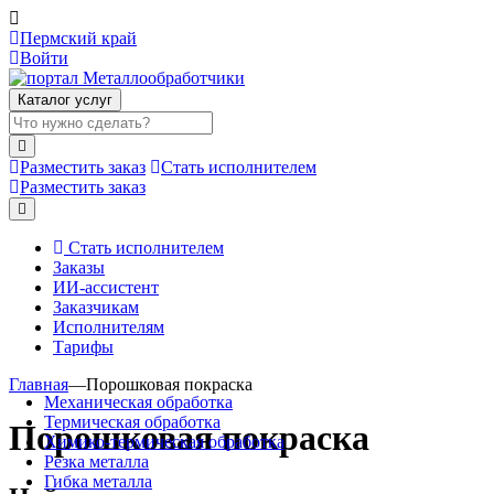
Пермский край
Войти
Каталог услуг
Разместить заказ
Стать исполнителем
Разместить заказ
Стать исполнителем
Заказы
ИИ-ассистент
Заказчикам
Исполнителям
Тарифы
Главная
—
Порошковая покраска
Механическая обработка
Термическая обработка
Порошковая покраска
Химико-термическая обработка
Резка металла
Гибка металла