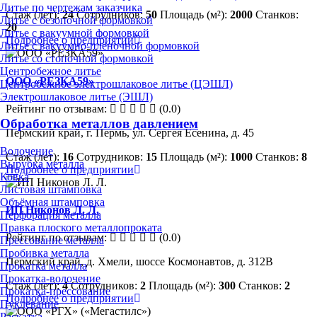
Литье по чертежам заказчика
Стаж (лет):
24
Сотрудников:
50
Площадь (м²):
2000
Станков:
Литье с безопочной формовкой
20
Литье с вакуумной формовкой
Подробнее о предприятии
Литье с вакуумно-плёночной формовкой
Литье со стопочной формовкой
Центробежное литье
ООО «РЕЗКА59»
Центробежное электрошлаковое литье (ЦЭШЛ)
Электрошлаковое литье (ЭШЛ)
Рейтинг по отзывам:
(0.0)
Обработка металлов давлением
Пермский край, г. Пермь, ул. Сергея Есенина, д. 45
Волочение
Стаж (лет):
16
Сотрудников:
15
Площадь (м²):
1000
Станков:
8
Вырубка металла
Подробнее о предприятии
Ковка
Листовая штамповка
Объёмная штамповка
ИП Никонов Л. Л.
Перфорация металла
Правка плоского металлопроката
Рейтинг по отзывам:
(0.0)
Прессование металла
Пробивка металла
Пермский край, д. Хмели, шоссе Космонавтов, д. 312В
Прокатка металла
Прокатка-волочение
Стаж (лет):
4
Сотрудников:
2
Площадь (м²):
300
Станков:
2
Прокатка-прессование
Подробнее о предприятии
Пуклевание
Раскатка