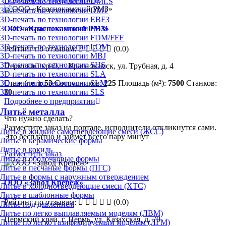
3D-печать по технологии DMLS
3D-печать по технологии DMT
3D-печать по технологии EBF3
3D-печать по технологии EBM
ООО «Краснокамский РМЗ»
3D-печать по технологии FDM/FFF
3D-печать по технологии LOM
Рейтинг по отзывам:
(0.0)
3D-печать по технологии MBJ
3D-печать по технологии SHS
Пермский край, г. Краснокамск, ул. Трубная, д. 4
3D-печать по технологии SLA
Стаж (лет):
53
Сотрудников:
225
Площадь (м²):
7500
Станков:
3D-печать по технологии SLM
30
3D-печать по технологии SLS
Подробнее о предприятии
Литьё металла
Что нужно сделать?
Разместите заказ на портале, исполнители откликнутся сами.
Литье в жидкие самотвердеющие смеси (ЖСС)
Это бесплатно и займет всего пару минут
Литье в керамические формы
Литье в кокиль
Разместить заказ
Литье в оболочковые формы
Литье в песчаные формы (ПГС)
Литье в формы с наружным отверждением
ООО «Завод Крепеж»
Литье в холоднотвердеющие смеси (ХТС)
Литье в шаблонные формы
Рейтинг по отзывам:
(0.0)
Литье под давлением
Литье по легко выплавляемым моделям (ЛВМ)
Пермский край, г. Пермь, ул. Казахская, д. 70
Литье по легко газифицируемым моделям (ЛГМ)