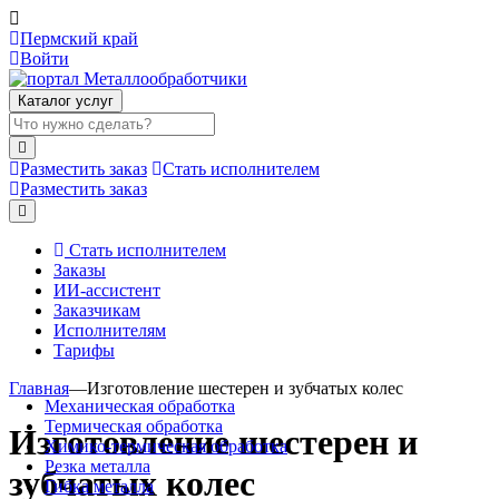
Пермский край
Войти
Каталог услуг
Разместить заказ
Стать исполнителем
Разместить заказ
Стать исполнителем
Заказы
ИИ-ассистент
Заказчикам
Исполнителям
Тарифы
Главная
—
Изготовление шестерен и зубчатых колес
Механическая обработка
Термическая обработка
Изготовление шестерен и
Химико-термическая обработка
Резка металла
зубчатых колес
Гибка металла