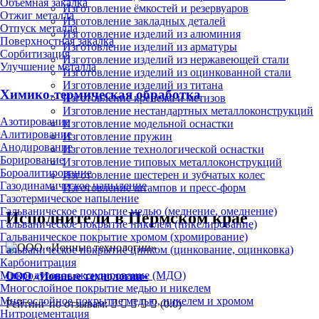
Объёмная закалка
Изготовление ёмкостей и резервуаров
Отжиг металла
Изготовление закладных деталей
Отпуск металла
Изготовление изделий из алюминия
Поверхностная закалка
Изготовление изделий из арматуры
Сорбитизация
Изготовление изделий из нержавеющей стали
Улучшение металла
Изготовление изделий из оцинкованной стали
Изготовление изделий из титана
Химико-термическая обработка
Изготовление крепежа и метизов
Изготовление нестандартных металлоконструкций
Азотирование
Изготовление модельной оснастки
Алитирование
Изготовление пружин
Анодирование
Изготовление технологической оснастки
Борирование
Изготовление типовых металлоконструкций
Бороалитирование
Изготовление шестерен и зубчатых колес
Газодинамическое напыление
Изготовление штампов и пресс-форм
Газотермическое напыление
Гальваническое покрытие медью (меднение, омеднение)
Исполнители в Пермском крае
Гальваническое покрытие никелем (никелирование)
Гальваническое покрытие хромом (хромирование)
Гальваническое покрытие цинком (цинкование, оцинковка)
Карбонитрация
Микродуговое оксидирование (МДО)
ООО «Ионные технологии»
Многослойное покрытие медью и никелем
Многослойное покрытие медью, никелем и хромом
Рейтинг по отзывам:
(0.0)
Нитроцементация