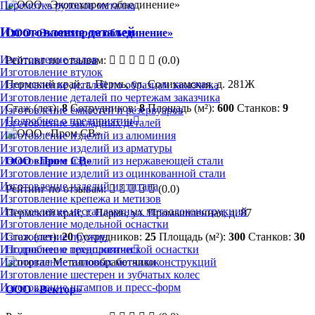
Перемотка рулонов металла
Изготовление деталей
ООО «Экотехпром объединение»
Изготовление валов
Рейтинг по отзывам:
(0.0)
Изготовление втулок
Пермский край, г. Пермь, ул. Соликамская, д. 281Ж
Изготовление деталей по образцам заказчика
Изготовление деталей по чертежам заказчика
Стаж (лет):
8
Сотрудников:
8
Площадь (м²):
600
Станков:
9
Изготовление ёмкостей и резервуаров
Подробнее о предприятии
Изготовление закладных деталей
Изготовление изделий из алюминия
Изготовление изделий из арматуры
Изготовление изделий из нержавеющей стали
ООО «Пром СВ»
Изготовление изделий из оцинкованной стали
Изготовление изделий из титана
Рейтинг по отзывам:
(0.0)
Изготовление крепежа и метизов
Изготовление нестандартных металлоконструкций
Пермский край, г. Пермь, ул. Промышленная, д. 87
Изготовление модельной оснастки
Стаж (лет):
20
Сотрудников:
25
Площадь (м²):
300
Станков:
30
Изготовление пружин
Подробнее о предприятии
Изготовление технологической оснастки
Изготовление типовых металлоконструкций
Изготовление шестерен и зубчатых колес
Изготовление штампов и пресс-форм
ООО «Вектор»