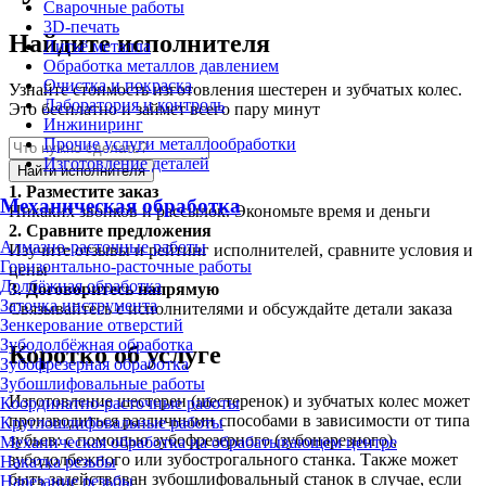
Сварочные работы
3D-печать
Найдите исполнителя
Литьё металла
Обработка металлов давлением
Очистка и покраска
Узнайте стоимость изготовления шестерен и зубчатых колес.
Лаборатория и контроль
Это бесплатно и займет всего пару минут
Инжиниринг
Прочие услуги металлообработки
Изготовление деталей
Найти исполнителя
1.
Разместите заказ
Механическая обработка
Никаких звонков и рассылок. Экономьте время и деньги
2.
Сравните предложения
Алмазно-расточные работы
Изучите отзывы и рейтинг исполнителей, сравните условия и
Горизонтально-расточные работы
цены
Долбёжная обработка
3.
Договоритесь напрямую
Заточка инструмента
Связывайтесь с исполнителями и обсуждайте детали заказа
Зенкерование отверстий
Зубодолбёжная обработка
Коротко об услуге
Зубофрезерная обработка
Зубошлифовальные работы
Изготовление шестерен (шестеренок) и зубчатых колес может
Координатно-расточные работы
производиться различными способами в зависимости от типа
Круглошлифовальные работы
зубьев: с помощью зубофрезерного (зубонарезного),
Механическая обработка на обрабатывающем центре
зубодолбежного или зубострогального станка. Также может
Накатка резьбы
быть задействован зубошлифовальный станок в случае, если
Нарезание резьбы