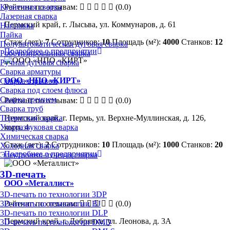
Рейтинг по отзывам:
(0.0)
Кузнечная сварка
Лазерная сварка
Пермский край, г. Лысьва, ул. Коммунаров, д. 61
Наплавка
Пайка
Стаж (лет):
7
Сотрудников:
10
Площадь (м²):
4000
Станков:
12
Полуавтоматическая дуговая сварка
Подробнее о предприятии
Роботизированная сварка
Ручная дуговая сварка
Сварка арматуры
ООО «НПО «КИРТ»
Сварка взрывом
Сварка под слоем флюса
Сварка трением
Рейтинг по отзывам:
(0.0)
Сварка труб
Термитная сварка
Пермский край, г. Пермь, ул. Верхне-Муллинская, д. 126,
Ультразвуковая сварка
корп. 4
Химическая сварка
Стаж (лет):
2
Сотрудников:
10
Площадь (м²):
1000
Станков:
20
Холодная сварка
Подробнее о предприятии
Электронно-лучевая сварка
3D-печать
ООО «Металлист»
3D-печать по технологии 3DP
Рейтинг по отзывам:
(0.0)
3D-печать по технологии BJ
3D-печать по технологии DLP
Пермский край, г. Добрянка, ул. Леонова, д. 3А
3D-печать по технологии DMD