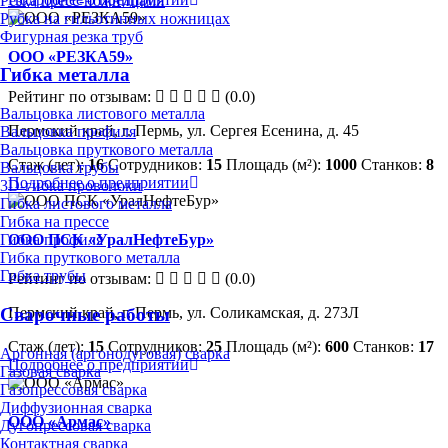
Резка пресс-ножницами
Рубка на гильотинных ножницах
Фигурная резка труб
ООО «РЕЗКА59»
Гибка металла
Рейтинг по отзывам:
(0.0)
Вальцовка листового металла
Пермский край, г. Пермь, ул. Сергея Есенина, д. 45
Вальцовка профиля
Вальцовка пруткового металла
Стаж (лет):
16
Сотрудников:
15
Площадь (м²):
1000
Станков:
8
Вальцовка трубы
Подробнее о предприятии
3D-гибка проволоки
Гибка листового металла
Гибка на прессе
ООО ПСК «УралНефтеБур»
Гибка профиля
Гибка пруткового металла
Гибка трубы
Рейтинг по отзывам:
(0.0)
Сварочные работы
Пермский край, г. Пермь, ул. Соликамская, д. 273Л
Стаж (лет):
15
Сотрудников:
25
Площадь (м²):
600
Станков:
17
Аргонная (аргонодуговая) сварка
Подробнее о предприятии
Газовая сварка
Газопрессовая сварка
Диффузионная сварка
ООО «Армас»
Дугопрессовая сварка
Контактная сварка