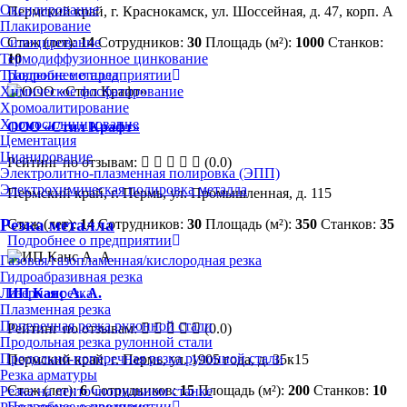
Оксидирование
Пермский край, г. Краснокамск, ул. Шоссейная, д. 47, корп. А
Плакирование
Стаж (лет):
14
Сотрудников:
30
Площадь (м²):
1000
Станков:
Силицирование
10
Термодиффузионное цинкование
Подробнее о предприятии
Травление металла
Химическое фосфатирование
Хромоалитирование
Хромосилицирование
ООО «Стил Крафт»
Цементация
Цианирование
Рейтинг по отзывам:
(0.0)
Электролитно-плазменная полировка (ЭПП)
Электрохимическая полировка металла
Пермский край, г. Пермь, ул. Промышленная, д. 115
Резка металла
Стаж (лет):
14
Сотрудников:
30
Площадь (м²):
350
Станков:
35
Подробнее о предприятии
Газовая/газопламенная/кислородная резка
Гидроабразивная резка
ИП Канс А. А.
Лазерная резка
Плазменная резка
Поперечная резка рулонной стали
Рейтинг по отзывам:
(0.0)
Продольная резка рулонной стали
Продольно-поперечная резка рулонной стали
Пермский край, г. Пермь, ул. 1905 года, д. 35к15
Резка арматуры
Стаж (лет):
6
Сотрудников:
15
Площадь (м²):
200
Станков:
10
Резка на ленточнопильном станке
Подробнее о предприятии