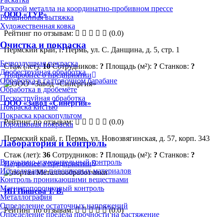
Раскрой металла на координатно-пробивном прессе
ООО «ТУР»
Ротационная вытяжка
Художественная ковка
Рейтинг по отзывам:
(0.0)
Очистка и покраска
Пермский край, г. Пермь, ул. С. Данщина, д. 5, стр. 1
Безвоздушная покраска
Стаж (лет):
10
Сотрудников:
?
Площадь (м²):
?
Станков:
?
Дробеструйная обработка
Подробнее о предприятии
Обработка в галтовочном барабане
Обработка в дробемёте
Пескоструйная обработка
ООО «Завод «Синергия»
Покраска кистью
Покраска краскопультом
Рейтинг по отзывам:
(0.0)
Порошковая покраска
Пермский край, г. Пермь, ул. Новозвягинская, д. 57, корп. 343
Лаборатория и контроль
Стаж (лет):
36
Сотрудников:
?
Площадь (м²):
?
Станков:
?
Визуально-измерительный контроль
Подробнее о предприятии
Исследование порошковых материалов
Контроль проникающими веществами
Магнитопорошковый контроль
ИП Пишева Т. В.
Металлография
Определение остаточных напряжений
Рейтинг по отзывам:
(0.0)
Определение предела прочности на растяжение