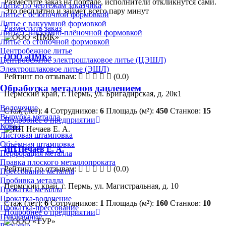
Разместите заказ на портале, исполнители откликнутся сами.
Литье по чертежам заказчика
Это бесплатно и займет всего пару минут
Литье с безопочной формовкой
Литье с вакуумной формовкой
Разместить заказ
Литье с вакуумно-плёночной формовкой
Литье со стопочной формовкой
Центробежное литье
ООО «ПМК»
Центробежное электрошлаковое литье (ЦЭШЛ)
Электрошлаковое литье (ЭШЛ)
Рейтинг по отзывам:
(0.0)
Обработка металлов давлением
Пермский край, г. Пермь, ул. Бригадирская, д. 20к1
Волочение
Стаж (лет):
4
Сотрудников:
6
Площадь (м²):
450
Станков:
15
Вырубка металла
Подробнее о предприятии
Ковка
Листовая штамповка
Объёмная штамповка
ИП Нечаев Е. А.
Перфорация металла
Правка плоского металлопроката
Рейтинг по отзывам:
(0.0)
Прессование металла
Пробивка металла
Пермский край, г. Пермь, ул. Магистральная, д. 10
Прокатка металла
Прокатка-волочение
Стаж (лет):
6
Сотрудников:
1
Площадь (м²):
160
Станков:
10
Прокатка-прессование
Подробнее о предприятии
Пуклевание
Раскатка