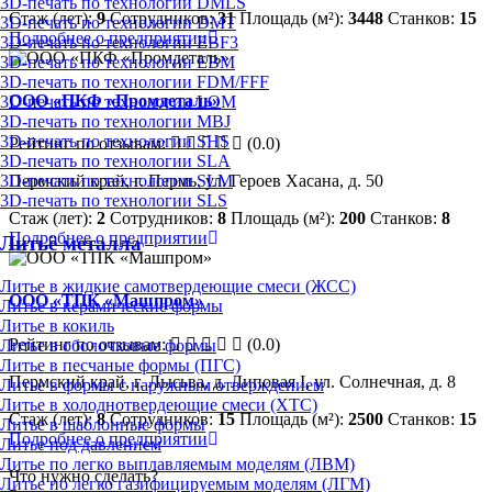
3D-печать по технологии DMLS
Стаж (лет):
9
Сотрудников:
31
Площадь (м²):
3448
Станков:
15
3D-печать по технологии DMT
Подробнее о предприятии
3D-печать по технологии EBF3
3D-печать по технологии EBM
3D-печать по технологии FDM/FFF
ООО «ПКФ «Промдеталь»
3D-печать по технологии LOM
3D-печать по технологии MBJ
3D-печать по технологии SHS
Рейтинг по отзывам:
(0.0)
3D-печать по технологии SLA
3D-печать по технологии SLM
Пермский край, г. Пермь, ул. Героев Хасана, д. 50
3D-печать по технологии SLS
Стаж (лет):
2
Сотрудников:
8
Площадь (м²):
200
Станков:
8
Подробнее о предприятии
Литьё металла
Литье в жидкие самотвердеющие смеси (ЖСС)
ООО «ТПК «Машпром»
Литье в керамические формы
Литье в кокиль
Рейтинг по отзывам:
(0.0)
Литье в оболочковые формы
Литье в песчаные формы (ПГС)
Пермский край, г. Лысьва, д. Липовая I, ул. Солнечная, д. 8
Литье в формы с наружным отверждением
Литье в холоднотвердеющие смеси (ХТС)
Стаж (лет):
8
Сотрудников:
15
Площадь (м²):
2500
Станков:
15
Литье в шаблонные формы
Подробнее о предприятии
Литье под давлением
Литье по легко выплавляемым моделям (ЛВМ)
Что нужно сделать?
Литье по легко газифицируемым моделям (ЛГМ)