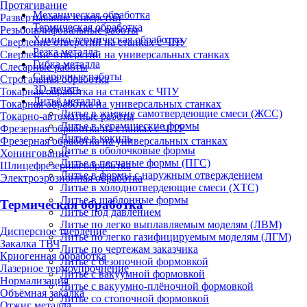
Протягивание
Механическая обработка
Развертывание отверстий
Термическая обработка
Резьбошлифовальные работы
Химико-термическая обработка
Сверление отверстий на станках с ЧПУ
Резка металла
Сверление отверстий на универсальных станках
Гибка металла
Слесарные работы
Сварочные работы
Строгальная обработка
3D-печать
Токарная обработка на станках с ЧПУ
Литьё металла
Токарная обработка на универсальных станках
Литье в жидкие самотвердеющие смеси (ЖСС)
Токарно-автоматные работы
Литье в керамические формы
Фрезерная обработка на станках с ЧПУ
Литье в кокиль
Фрезерная обработка на универсальных станках
Литье в оболочковые формы
Хонингование
Литье в песчаные формы (ПГС)
Шлицефрезерная обработка
Литье в формы с наружным отверждением
Электроэрозионная обработка
Литье в холоднотвердеющие смеси (ХТС)
Литье в шаблонные формы
Термическая обработка
Литье под давлением
Литье по легко выплавляемым моделям (ЛВМ)
Дисперсное твердение
Литье по легко газифицируемым моделям (ЛГМ)
Закалка ТВЧ
Литье по чертежам заказчика
Криогенная обработка
Литье с безопочной формовкой
Лазерное термоупрочнение
Литье с вакуумной формовкой
Нормализация
Литье с вакуумно-плёночной формовкой
Объёмная закалка
Литье со стопочной формовкой
Отжиг металла