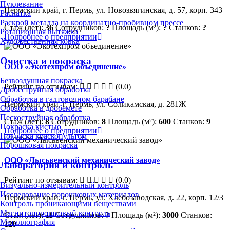
Пуклевание
Пермский край, г. Пермь, ул. Новозвягинская, д. 57, корп. 343
Раскатка
Раскрой металла на координатно-пробивном прессе
Стаж (лет):
36
Сотрудников:
?
Площадь (м²):
?
Станков:
?
Ротационная вытяжка
Подробнее о предприятии
Художественная ковка
Очистка и покраска
ООО «Экотехпром объединение»
Безвоздушная покраска
Рейтинг по отзывам:
(0.0)
Дробеструйная обработка
Обработка в галтовочном барабане
Пермский край, г. Пермь, ул. Соликамская, д. 281Ж
Обработка в дробемёте
Пескоструйная обработка
Стаж (лет):
8
Сотрудников:
8
Площадь (м²):
600
Станков:
9
Покраска кистью
Подробнее о предприятии
Покраска краскопультом
Порошковая покраска
ООО «Лысьвенский механический завод»
Лаборатория и контроль
Рейтинг по отзывам:
(0.0)
Визуально-измерительный контроль
Исследование порошковых материалов
Пермский край, г. Пермь, ул. Хлебозаводская, д. 22, корп. 12/3
Контроль проникающими веществами
Магнитопорошковый контроль
Стаж (лет):
11
Сотрудников:
?
Площадь (м²):
3000
Станков:
Металлография
120