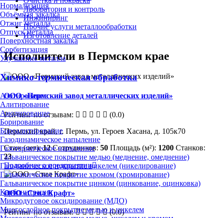
Очистка и покраска
Нормализация
Лаборатория и контроль
Объёмная закалка
Инжиниринг
Отжиг металла
Прочие услуги металлообработки
Отпуск металла
Изготовление деталей
Поверхностная закалка
Сорбитизация
Исполнители в Пермском крае
Улучшение металла
Химико-термическая обработка
ООО «Пермский завод металлических изделий»
Азотирование
Алитирование
Анодирование
Рейтинг по отзывам:
(0.0)
Борирование
Бороалитирование
Пермский край, г. Пермь, ул. Героев Хасана, д. 105к70
Газодинамическое напыление
Стаж (лет):
12
Сотрудников:
50
Площадь (м²):
1200
Станков:
Газотермическое напыление
23
Гальваническое покрытие медью (меднение, омеднение)
Подробнее о предприятии
Гальваническое покрытие никелем (никелирование)
Гальваническое покрытие хромом (хромирование)
Гальваническое покрытие цинком (цинкование, оцинковка)
Карбонитрация
ООО «Стил Крафт»
Микродуговое оксидирование (МДО)
Многослойное покрытие медью и никелем
Рейтинг по отзывам:
(0.0)