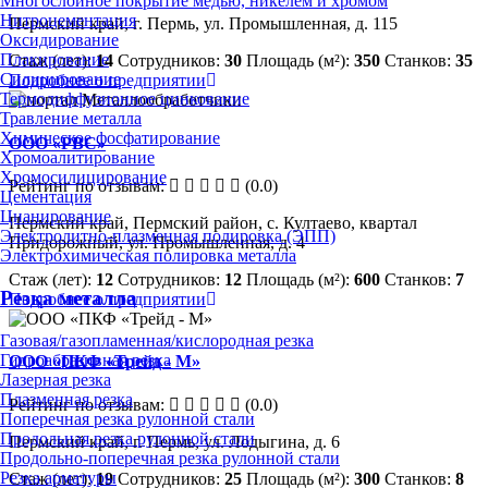
Многослойное покрытие медью, никелем и хромом
Нитроцементация
Пермский край, г. Пермь, ул. Промышленная, д. 115
Оксидирование
Плакирование
Стаж (лет):
14
Сотрудников:
30
Площадь (м²):
350
Станков:
35
Силицирование
Подробнее о предприятии
Термодиффузионное цинкование
Травление металла
Химическое фосфатирование
ООО «РВС»
Хромоалитирование
Хромосилицирование
Рейтинг по отзывам:
(0.0)
Цементация
Цианирование
Пермский край, Пермский район, с. Култаево, квартал
Электролитно-плазменная полировка (ЭПП)
Придорожный, ул. Промышленная, д. 4
Электрохимическая полировка металла
Стаж (лет):
12
Сотрудников:
12
Площадь (м²):
600
Станков:
7
Резка металла
Подробнее о предприятии
Газовая/газопламенная/кислородная резка
Гидроабразивная резка
ООО «ПКФ «Трейд - М»
Лазерная резка
Плазменная резка
Рейтинг по отзывам:
(0.0)
Поперечная резка рулонной стали
Продольная резка рулонной стали
Пермский край, г. Пермь, ул. Лодыгина, д. 6
Продольно-поперечная резка рулонной стали
Резка арматуры
Стаж (лет):
19
Сотрудников:
25
Площадь (м²):
300
Станков:
8