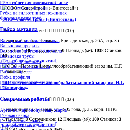
Резка на ленточнопильном станке
Подробнее о предприятии
Резка пресс-ножницами
Рубка на гильотинных ножницах
Фигурная резка труб
ООО «СеверСтрой» («Винтосвай»)
Гибка металла
Рейтинг по отзывам:
(0.0)
Пермский край, г. Пермь, ул. Бригадирская, д. 26А, стр. 35
Вальцовка листового металла
Вальцовка профиля
Стаж (лет):
18
Сотрудников:
50
Площадь (м²):
1038
Станков:
Вальцовка пруткового металла
10
Вальцовка трубы
Подробнее о предприятии
3D-гибка проволоки
Гибка листового металла
Гибка на прессе
Гибка профиля
Гибка пруткового металла
ООО «Пермский металлообрабатывающий завод им. Н.Г.
Гибка трубы
Славянова»
Сварочные работы
Рейтинг по отзывам:
(0.0)
Пермский край, г. Пермь, ул. 1905 года, д. 35, корп. ППРЗ
Аргонная (аргонодуговая) сварка
Газовая сварка
Стаж (лет):
8
Сотрудников:
12
Площадь (м²):
100
Станков:
3
Газопрессовая сварка
Подробнее о предприятии
Диффузионная сварка