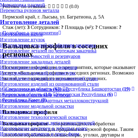
Маркировка плазмой
Рейтинг по отзывам:
(0.0)
Перемотка рулонов металла
Пермский край, г. Лысьва, ул. Багратиона, д. 5А
Изготовление деталей
Стаж (лет):
3
Сотрудников:
?
Площадь (м²):
?
Станков:
?
Подробнее о предприятии
Изготовление валов
Изготовление втулок
Вальцовка профиля в соседних
Изготовление деталей по образцам заказчика
Изготовление деталей по чертежам заказчика
регионах
Изготовление ёмкостей и резервуаров
Изготовление закладных деталей
Посмотрите информацию о предприятиях, которые оказывают
Изготовление изделий из алюминия
услугу «Вальцовка профиля» в соседних регионах. Возможно
Изготовление изделий из арматуры
вы найдете подходящего исполнителя среди них.
Изготовление изделий из нержавеющей стали
Изготовление изделий из оцинкованной стали
Свердловская область
(63)
Республика Башкортостан
(19)
Изготовление изделий из титана
Кировская область
(14)
Удмуртская Республика
(6)
Изготовление крепежа и метизов
Республика Коми
(0)
Изготовление нестандартных металлоконструкций
Изготовление модельной оснастки
Вальцовка профиля
Изготовление пружин
Изготовление технологической оснастки
Изготовление типовых металлоконструкций
Вальцовка профиля
– это разновидность обработки
Изготовление шестерен и зубчатых колес
заготовок из металла для придания им нужной формы. Таким
Изготовление штампов и пресс-форм
способом обрабатываются швеллеры, уголки, двутавры и