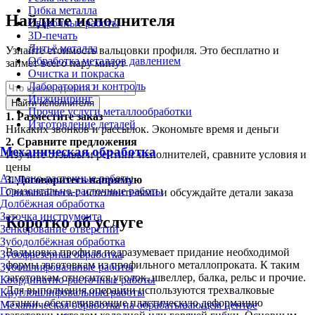
Гибка металла
Найдите исполнителя
Сварочные работы
3D-печать
Литьё металла
Узнайте стоимость вальцовки профиля. Это бесплатно и
Обработка металлов давлением
займет всего пару минут
Очистка и покраска
Лаборатория и контроль
Инжиниринг
Найти исполнителя
Прочие услуги металлообработки
1.
Разместите заказ
Изготовление деталей
Никаких звонков и рассылок. Экономьте время и деньги
2.
Сравните предложения
Механическая обработка
Изучите отзывы и рейтинг исполнителей, сравните условия и
цены
Алмазно-расточные работы
3.
Договоритесь напрямую
Горизонтально-расточные работы
Связывайтесь с исполнителями и обсуждайте детали заказа
Долбёжная обработка
Заточка инструмента
Коротко об услуге
Зенкерование отверстий
Зубодолбёжная обработка
Вальцовка профиля подразумевает придание необходимой
Зубофрезерная обработка
формы заготовкам из профильного металлопроката. К таким
Зубошлифовальные работы
заготовкам относится уголок, швеллер, балка, рельс и прочие.
Координатно-расточные работы
Для выполнения операции используются трехвалковые
Круглошлифовальные работы
станки, обеспечивающие пластическую деформацию
Механическая обработка на обрабатывающем центре