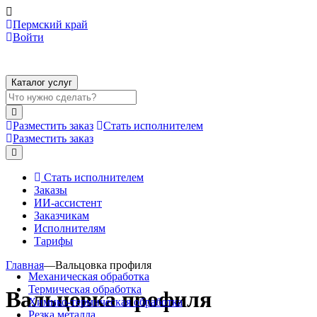
Пермский край
Войти
Каталог услуг
Разместить заказ
Стать исполнителем
Разместить заказ
Стать исполнителем
Заказы
ИИ-ассистент
Заказчикам
Исполнителям
Тарифы
Главная
—
Вальцовка профиля
Механическая обработка
Термическая обработка
Вальцовка профиля
Химико-термическая обработка
Резка металла