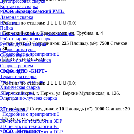
Дугопрессовая сварка
Контактная сварка
ООО «Краснокамский РМЗ»
Кузнечная сварка
Лазерная сварка
Наплавка
Рейтинг по отзывам:
(0.0)
Пайка
Пермский край, г. Краснокамск, ул. Трубная, д. 4
Полуавтоматическая дуговая сварка
Роботизированная сварка
Стаж (лет):
53
Сотрудников:
225
Площадь (м²):
7500
Станков:
Ручная дуговая сварка
30
Сварка арматуры
Подробнее о предприятии
Сварка взрывом
Сварка под слоем флюса
Сварка трением
Сварка труб
ООО «НПО «КИРТ»
Термитная сварка
Ультразвуковая сварка
Рейтинг по отзывам:
(0.0)
Химическая сварка
Холодная сварка
Пермский край, г. Пермь, ул. Верхне-Муллинская, д. 126,
Электронно-лучевая сварка
корп. 4
Стаж (лет):
2
Сотрудников:
10
Площадь (м²):
1000
Станков:
20
3D-печать
Подробнее о предприятии
3D-печать по технологии 3DP
3D-печать по технологии BJ
ООО «Металлист»
3D-печать по технологии DLP