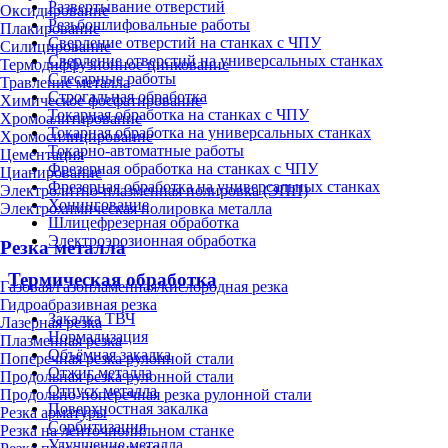
Развертывание отверстий
Оксидирование
Резьбошлифовальные работы
Плакирование
Сверление отверстий на станках с ЧПУ
Силицирование
Сверление отверстий на универсальных станках
Термодиффузионное цинкование
Слесарные работы
Травление металла
Строгальная обработка
Химическое фосфатирование
Токарная обработка на станках с ЧПУ
Хромоалитирование
Токарная обработка на универсальных станках
Хромосилицирование
Токарно-автоматные работы
Цементация
Фрезерная обработка на станках с ЧПУ
Цианирование
Фрезерная обработка на универсальных станках
Электролитно-плазменная полировка (ЭПП)
Хонингование
Электрохимическая полировка металла
Шлицефрезерная обработка
Электроэрозионная обработка
Резка металла
Термическая обработка
Газовая/газопламенная/кислородная резка
Гидроабразивная резка
Закалка ТВЧ
Лазерная резка
Нормализация
Плазменная резка
Объёмная закалка
Поперечная резка рулонной стали
Отжиг металла
Продольная резка рулонной стали
Отпуск металла
Продольно-поперечная резка рулонной стали
Поверхностная закалка
Резка арматуры
Сорбитизация
Резка на ленточнопильном станке
Улучшение металла