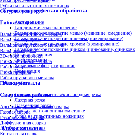
Резка пресс-ножницами
Рубка на гильотинных ножницах
Химико-термическая обработка
Фигурная резка труб
Гибка металла
Азотирование
Газодинамическое напыление
Гальваническое покрытие медью (меднение, омеднение)
Вальцовка листового металла
Гальваническое покрытие никелем (никелирование)
Вальцовка профиля
Гальваническое покрытие хромом (хромирование)
Вальцовка пруткового металла
Гальваническое покрытие цинком (цинкование, оцинковк
Вальцовка трубы
Нитроцементация
3D-гибка проволоки
Оксидирование
Гибка листового металла
Химическое фосфатирование
Гибка на прессе
Цементация
Гибка профиля
Гибка пруткового металла
Резка металла
Гибка трубы
Сварочные работы
Газовая/газопламенная/кислородная резка
Лазерная резка
Плазменная резка
Аргонная (аргонодуговая) сварка
Резка на ленточнопильном станке
Газовая сварка
Рубка на гильотинных ножницах
Газопрессовая сварка
Диффузионная сварка
Гибка металла
Дугопрессовая сварка
Контактная сварка