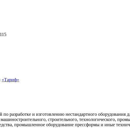
115
й
«Тариф»
 по разработке и изготовлению нестандартного оборудования д
 машиностроительного, строительного, технологического, промы
редства, промышленное оборудование прессформы и иные технич