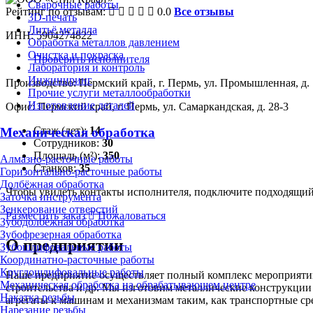
Сварочные работы
Рейтинг по отзывам:
0.0
Все отзывы
3D-печать
Литьё металла
ИНН: 5904274822
Обработка металлов давлением
Очистка и покраска
Проверить исполнителя
Лаборатория и контроль
Инжиниринг
Производство: Пермский край, г. Пермь, ул. Промышленная, д. 
Прочие услуги металлообработки
Изготовление деталей
Офис: Пермский край, г. Пермь, ул. Самаркандская, д. 28-3
Стаж (лет):
14
Механическая обработка
Сотрудников:
30
Площадь (м²):
350
Алмазно-расточные работы
Станков:
35
Горизонтально-расточные работы
Долбёжная обработка
Чтобы увидеть контакты исполнителя, подключите подходящи
Заточка инструмента
Зенкерование отверстий
Разместить заказ
Пожаловаться
Зубодолбёжная обработка
Зубофрезерная обработка
О предприятии
Зубошлифовальные работы
Координатно-расточные работы
Круглошлифовальные работы
Наше предприятие осуществляет полный комплекс мероприятий
Механическая обработка на обрабатывающем центре
строительства и др. Мы изготовим металлические конструкции
Накатка резьбы
агрегаты к машинам и механизмам таким, как транспортные с
Нарезание резьбы