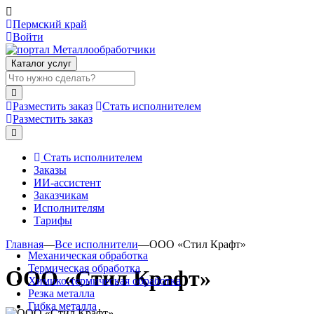
Пермский край
Войти
Каталог услуг
Разместить заказ
Стать исполнителем
Разместить заказ
Стать исполнителем
Заказы
ИИ-ассистент
Заказчикам
Исполнителям
Тарифы
Главная
—
Все исполнители
—
ООО «Стил Крафт»
Механическая обработка
Термическая обработка
ООО «Стил Крафт»
Химико-термическая обработка
Резка металла
Гибка металла