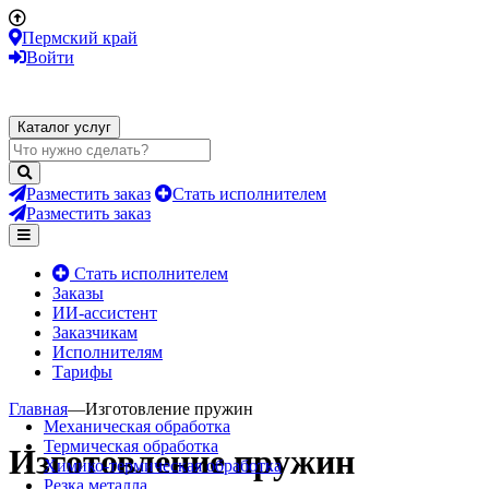
Пермский край
Войти
Каталог услуг
Разместить заказ
Стать исполнителем
Разместить заказ
Стать исполнителем
Заказы
ИИ-ассистент
Заказчикам
Исполнителям
Тарифы
Главная
—
Изготовление пружин
Механическая обработка
Термическая обработка
Изготовление пружин
Химико-термическая обработка
Резка металла