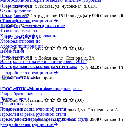
Многослойное покрытие медью, никелем и хромом
Нитроцементация
Пермский край, г. Лысьва, ул. Чусовская, д. 8Н/1
Оксидирование
Плакирование
Стаж (лет):
13
Сотрудников:
15
Площадь (м²):
900
Станков:
20
Силицирование
Подробнее о предприятии
Термодиффузионное цинкование
Травление металла
Химическое фосфатирование
ООО «Металлист»
Хромоалитирование
Хромосилицирование
Рейтинг по отзывам:
(0.0)
Цементация
Цианирование
Пермский край, г. Добрянка, ул. Леонова, д. 3А
Электролитно-плазменная полировка (ЭПП)
Электрохимическая полировка металла
Стаж (лет):
9
Сотрудников:
31
Площадь (м²):
3448
Станков:
15
Подробнее о предприятии
Резка металла
Газовая/газопламенная/кислородная резка
ООО «ТПК «Машпром»
Гидроабразивная резка
Лазерная резка
Рейтинг по отзывам:
(0.0)
Плазменная резка
Поперечная резка рулонной стали
Пермский край, г. Лысьва, д. Липовая I, ул. Солнечная, д. 8
Продольная резка рулонной стали
Продольно-поперечная резка рулонной стали
Стаж (лет):
8
Сотрудников:
15
Площадь (м²):
2500
Станков:
15
Резка арматуры
Подробнее о предприятии