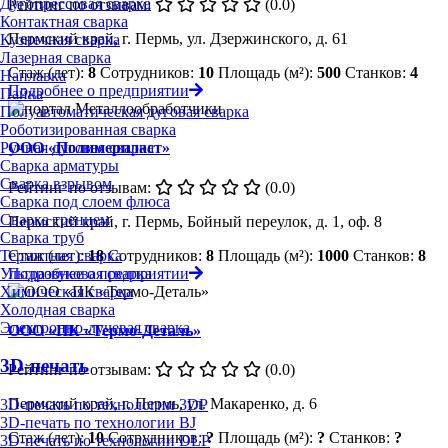
Дугопрессовая сварка
Рейтинг по отзывам:
(0.0)
Контактная сварка
Пермский край, г. Пермь, ул. Дзержинского, д. 61
Кузнечная сварка
Лазерная сварка
Стаж (лет):
8
Сотрудников:
10
Площадь (м²):
500
Станков:
4
Наплавка
Подробнее о предприятии
Пайка
Полуавтоматическая дуговая сварка
Роботизированная сварка
Ручная дуговая сварка
ООО «Полимерпласт»
Сварка арматуры
Сварка взрывом
Рейтинг по отзывам:
(0.0)
Сварка под слоем флюса
Сварка трением
Пермский край, г. Пермь, Бойный переулок, д. 1, оф. 8
Сварка труб
Термитная сварка
Стаж (лет):
18
Сотрудников:
8
Площадь (м²):
1000
Станков:
8
Ультразвуковая сварка
Подробнее о предприятии
Химическая сварка
Холодная сварка
Электронно-лучевая сварка
ООО «ПК «Термо-Деталь»
3D-печать
Рейтинг по отзывам:
(0.0)
Пермский край, г. Пермь, ул. Макаренко, д. 6
3D-печать по технологии 3DP
3D-печать по технологии BJ
Стаж (лет):
10
Сотрудников:
?
Площадь (м²):
?
Станков:
?
3D-печать по технологии DLP