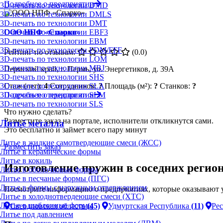
Подробнее о предприятии
3D-печать по технологии DMD
3D-печать по технологии DMLS
3D-печать по технологии DMT
3D-печать по технологии EBF3
ООО НПФ «Спарко»
3D-печать по технологии EBM
3D-печать по технологии FDM/FFF
Рейтинг по отзывам:
(0.0)
3D-печать по технологии LOM
3D-печать по технологии MBJ
Пермский край, г. Пермь, ул. Энергетиков, д. 39А
3D-печать по технологии SHS
Стаж (лет):
4
Сотрудников:
?
Площадь (м²):
?
Станков:
?
3D-печать по технологии SLA
Подробнее о предприятии
3D-печать по технологии SLM
3D-печать по технологии SLS
Что нужно сделать?
Разместите заказ на портале, исполнители откликнутся сами.
Литьё металла
Это бесплатно и займет всего пару минут
Литье в жидкие самотвердеющие смеси (ЖСС)
Разместить заказ
Литье в керамические формы
Литье в кокиль
Изготовление пружин в соседних регио
Литье в оболочковые формы
Литье в песчаные формы (ПГС)
Литье в формы с наружным отверждением
Посмотрите информацию о предприятиях, которые оказывают у
Литье в холоднотвердеющие смеси (ХТС)
Литье в шаблонные формы
Свердловская область
(45)
Удмуртская Республика
(11)
Ре
Литье под давлением