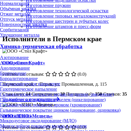
Изготовление модельной оснастки
Нормализация
Изготовление пружин
Объёмная закалка
Изготовление технологической оснастки
Отжиг металла
Изготовление типовых металлоконструкций
Отпуск металла
Изготовление шестерен и зубчатых колес
Поверхностная закалка
Изготовление штампов и пресс-форм
Сорбитизация
Улучшение металла
Исполнители в Пермском крае
Химико-термическая обработка
Азотирование
ООО «Стил Крафт»
Алитирование
Анодирование
Борирование
Рейтинг по отзывам:
(0.0)
Бороалитирование
Газодинамическое напыление
Пермский край, г. Пермь, ул. Промышленная, д. 115
Газотермическое напыление
Стаж (лет):
14
Сотрудников:
30
Площадь (м²):
350
Станков:
35
Гальваническое покрытие медью (меднение, омеднение)
Подробнее о предприятии
Гальваническое покрытие никелем (никелирование)
Гальваническое покрытие хромом (хромирование)
Гальваническое покрытие цинком (цинкование, оцинковка)
Карбонитрация
ООО «ЗГНО «Медведь»
Микродуговое оксидирование (МДО)
Многослойное покрытие медью и никелем
Рейтинг по отзывам:
(0.0)