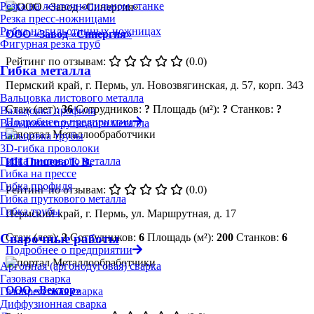
Резка на ленточнопильном станке
Резка пресс-ножницами
Рубка на гильотинных ножницах
ООО «Завод «Синергия»
Фигурная резка труб
Рейтинг по отзывам:
(0.0)
Гибка металла
Пермский край, г. Пермь, ул. Новозвягинская, д. 57, корп. 343
Вальцовка листового металла
Стаж (лет):
36
Сотрудников:
?
Площадь (м²):
?
Станков:
?
Вальцовка профиля
Подробнее о предприятии
Вальцовка пруткового металла
Вальцовка трубы
3D-гибка проволоки
Гибка листового металла
ИП Пишева Т. В.
Гибка на прессе
Гибка профиля
Рейтинг по отзывам:
(0.0)
Гибка пруткового металла
Гибка трубы
Пермский край, г. Пермь, ул. Маршрутная, д. 17
Стаж (лет):
2
Сотрудников:
6
Площадь (м²):
200
Станков:
6
Сварочные работы
Подробнее о предприятии
Аргонная (аргонодуговая) сварка
Газовая сварка
ООО «Вектор»
Газопрессовая сварка
Диффузионная сварка