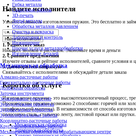
Гибка металла
Найдите исполнителя
Сварочные работы
3D-печать
Литьё металла
Узнайте стоимость изготовления пружин. Это бесплатно и займ
Обработка металлов давлением
Очистка и покраска
Лаборатория и контроль
Найти исполнителя
Инжиниринг
1.
Разместите заказ
Прочие услуги металлообработки
Никаких звонков и рассылок. Экономьте время и деньги
Изготовление деталей
2.
Сравните предложения
Изучите отзывы и рейтинг исполнителей, сравните условия и 
Механическая обработка
3.
Договоритесь напрямую
Связывайтесь с исполнителями и обсуждайте детали заказа
Алмазно-расточные работы
Горизонтально-расточные работы
Коротко об услуге
Долбёжная обработка
Заточка инструмента
Изготовление пружин - это высокотехнологичный процесс, тр
Зенкерование отверстий
Производство пружин возможно 2 способами: горячей или хол
Зубодолбёжная обработка
шлифовальной машины). В независимости от способа изготовле
Зубофрезерная обработка
полосовую сталь, стальную ленту, листовой прокат или прутки.
Зубошлифовальные работы
Координатно-расточные работы
Механическая обработка
Круглошлифовальные работы
Термическая обработка
Механическая обработка на обрабатывающем центре
Химико-термическая обработка