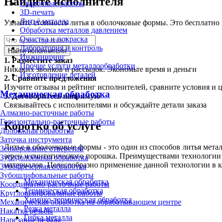
Найдите исполнителя
Сварочные работы
3D-печать
Литьё металла
Узнайте стоимость литья в оболочковые формы. Это бесплатно 
Обработка металлов давлением
Очистка и покраска
Лаборатория и контроль
Найти исполнителя
Инжиниринг
1.
Разместите заказ
Прочие услуги металлообработки
Никаких звонков и рассылок. Экономьте время и деньги
Изготовление деталей
2.
Сравните предложения
Изучите отзывы и рейтинг исполнителей, сравните условия и 
Механическая обработка
3.
Договоритесь напрямую
Связывайтесь с исполнителями и обсуждайте детали заказа
Алмазно-расточные работы
Горизонтально-расточные работы
Коротко об услуге
Долбёжная обработка
Заточка инструмента
Литье в оболочковые формы - это один из способов литья мета
Зенкерование отверстий
зерен и синтетического порошка. Преимуществами технологии я
Зубодолбёжная обработка
материалов. Целесообразно применение данной технологии в к
Зубофрезерная обработка
Зубошлифовальные работы
Механическая обработка
Координатно-расточные работы
Термическая обработка
Круглошлифовальные работы
Химико-термическая обработка
Механическая обработка на обрабатывающем центре
Резка металла
Накатка резьбы
Гибка металла
Нарезание резьбы