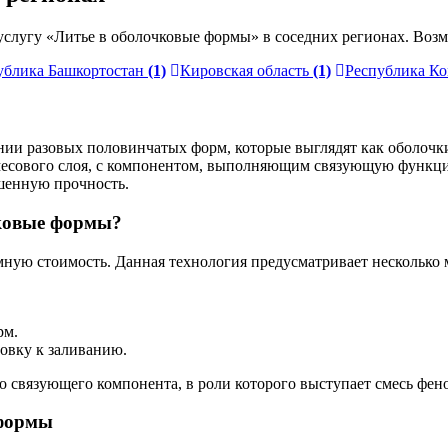
слугу «Литье в оболочковые формы» в соседних регионах. Возм
ублика Башкортостан
(1)
Кировская область
(1)
Республика К
ении разовых половинчатых форм, которые выглядят как оболоч
смесового слоя, с компонентом, выполняющим связующую функц
шенную прочность.
чковые формы?
мную стоимость. Данная технология предусматривает несколько 
рм.
овку к заливанию.
о связующего компонента, в роли которого выступает смесь фе
 формы