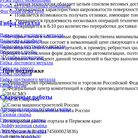
Резка пресс-ножницами
Данная технология обладает целым списком весомых дост
Рубка на гильотинных ножницах
Уменьшаются характеристики шероховатости поверхности
Фигурная резка труб
Появляется возможность получать отливки, имеющие тон
Уменьшается трудоемкость нескольких операций техничес
Гибка металла
Сокращается в 8-10 раз количество переработки доставки
Вальцовка листового металла
«Методике литья в оболочковые формы свойственна минимальна
Вальцовка профиля
способа немного, они состоят в немаленькой цене связующего
Вальцовка пруткового металла
производства ответственных деталей, к примеру, ребристых ц
Вальцовка трубы
Процесс изготовления форм доводится до автоматизации, поэт
3D-гибка проволоки
в совершенстве владеют данной технологией и быстро выпол
Гибка листового металла
Гибка на прессе
При поддержке
Гибка профиля
Гибка пруткового металла
Гибка трубы
Сварочные работы
Аргонная (аргонодуговая) сварка
Газовая сварка
Газопрессовая сварка
По вопросам работы портала в Пермском крае:
Диффузионная сварка
Дугопрессовая сварка
ИП Чугаев А.В. (321745600023836)
Контактная сварка
+7 (992) 504-53-22