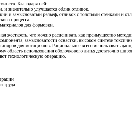
оинств. Благодаря ней:
, и значительно улучшается облик отливок.
кий и замысловатый рельеф, отливок с толстыми стенками и о
кого процесса.
 материалов для формовки.
я жесткость, что можно расценивать как преимущество методики
 компонента, замысловатости оснастки, высоком синтезе токсич
илиндров для мотоциклов. Рациональнее всего использовать да
ому область использования оболочкового литья достаточно шир
няют технологическую операцию.