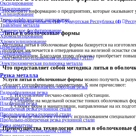
Оксидирование
Плакирование
Посмотрите информацию о предприятиях, которые оказывают у
Силицирование
Термодиффузионное цинкование
Свердловская область
(14)
Удмуртская Республика
(4)
Респ
Травление металла
Химическое фосфатирование
Литье в оболочковые формы
Хромоалитирование
Хромосилицирование
Методика литья в оболочковые формы базируется на изготовл
Цементация
полуформ заключается в отвердевании на железной оснастке 
Цианирование
затвердевающим. Благодаря этому оболочка приобретает повы
Электролитно-плазменная полировка (ЭПП)
Электрохимическая полировка металла
Что представляет собой методика литья в оболо
Резка металла
Услуги литья в оболочковые формы
можно получить за разу
обладает специфичными параметрами. К ним причисляют:
Газовая/газопламенная/кислородная резка
Гидроабразивная резка
Изготовление песчано-смоляной субстанции.
Лазерная резка
Создание на модельной оснастке тонких оболочковых фо
Плазменная резка
Сборку форм и манипуляции, направленные на их подгот
Поперечная резка рулонной стали
Продольная резка рулонной стали
Формы в виде оболочек готовят с использованием специальног
Продольно-поперечная резка рулонной стали
Резка арматуры
Преимущества технологии литья в оболочковые
Резка на ленточнопильном станке