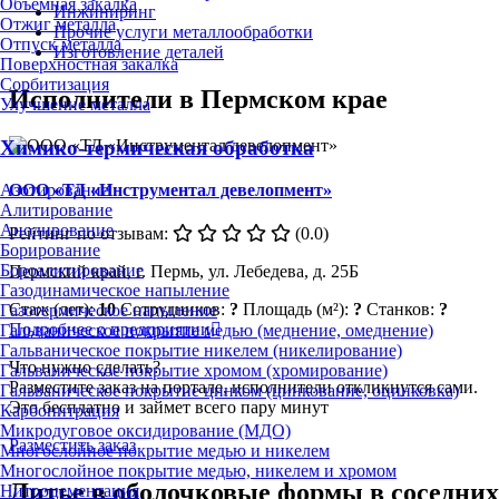
Объёмная закалка
Инжиниринг
Отжиг металла
Прочие услуги металлообработки
Отпуск металла
Изготовление деталей
Поверхностная закалка
Сорбитизация
Исполнители в Пермском крае
Улучшение металла
Химико-термическая обработка
ООО «ТД «Инструментал девелопмент»
Азотирование
Алитирование
Анодирование
Рейтинг по отзывам:
(0.0)
Борирование
Бороалитирование
Пермский край, г. Пермь, ул. Лебедева, д. 25Б
Газодинамическое напыление
Стаж (лет):
10
Сотрудников:
?
Площадь (м²):
?
Станков:
?
Газотермическое напыление
Подробнее о предприятии
Гальваническое покрытие медью (меднение, омеднение)
Гальваническое покрытие никелем (никелирование)
Что нужно сделать?
Гальваническое покрытие хромом (хромирование)
Разместите заказ на портале, исполнители откликнутся сами.
Гальваническое покрытие цинком (цинкование, оцинковка)
Это бесплатно и займет всего пару минут
Карбонитрация
Микродуговое оксидирование (МДО)
Разместить заказ
Многослойное покрытие медью и никелем
Многослойное покрытие медью, никелем и хромом
Литье в оболочковые формы в соседних
Нитроцементация