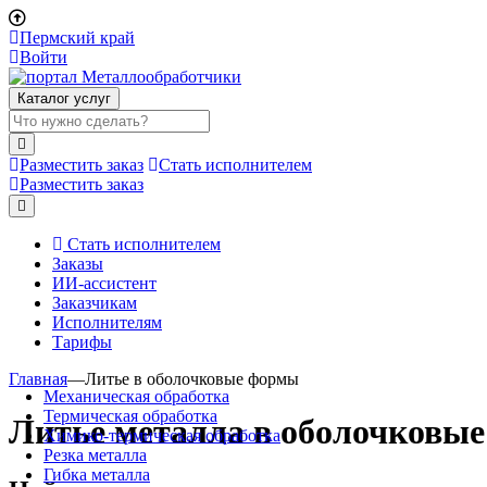
Пермский край
Войти
Каталог услуг
Разместить заказ
Стать исполнителем
Разместить заказ
Стать исполнителем
Заказы
ИИ-ассистент
Заказчикам
Исполнителям
Тарифы
Главная
—
Литье в оболочковые формы
Механическая обработка
Термическая обработка
Литье металла в оболочковы
Химико-термическая обработка
Резка металла
Гибка металла