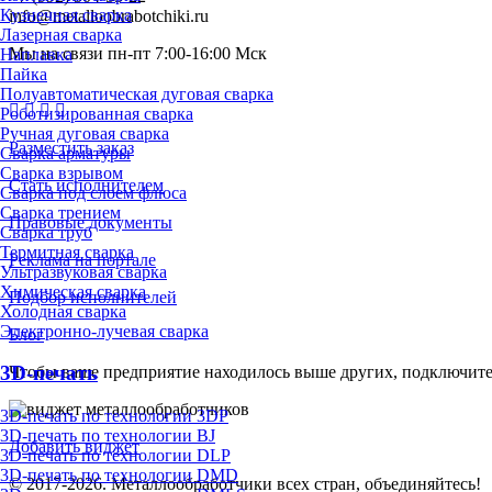
Кузнечная сварка
info@metalloobrabotchiki.ru
Лазерная сварка
Мы на связи пн-пт 7:00-16:00 Мск
Наплавка
Пайка
Полуавтоматическая дуговая сварка
Роботизированная сварка
Ручная дуговая сварка
Разместить заказ
Сварка арматуры
Сварка взрывом
Стать исполнителем
Сварка под слоем флюса
Сварка трением
Правовые документы
Сварка труб
Термитная сварка
Реклама на портале
Ультразвуковая сварка
Химическая сварка
Подбор исполнителей
Холодная сварка
Электронно-лучевая сварка
Блог
3D-печать
Чтобы ваше предприятие находилось выше других, подключит
3D-печать по технологии 3DP
3D-печать по технологии BJ
Добавить виджет
3D-печать по технологии DLP
3D-печать по технологии DMD
© 2017-2026. Металлообработчики всех стран, объединяйтесь!