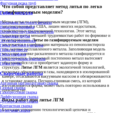
Фигурная резка труб
Что собой представляет метод литья по легко
газифицируемым моделям?
Гибка металла
Метод литья по газифицируемым моделям (ЛГМ),
Вальцовка листового металла
запатентованный в США, лишен многих недостатков,
Вальцовка профиля
свойственных традиционной технологии. Этот метод
Вальцовка пруткового металла
характеризуется меньшей трудоемкостью работ по формовке и
Вальцовка трубы
моделированию.
Литье по газифицируемым моделям
3D-гибка проволоки
заключается в газификации материала из пенополистирола
Гибка листового металла
при заливке расплавленного металла. Заполняющая модель
Гибка на прессе
масса при заливке раскаленного металла газифицируется и
Гибка профиля
улетучивается. Заливаемый постепенно металл вытесняет
Гибка пруткового металла
образующийся газ и приобретает заданную форму и
Гибка трубы
структуру.
Литье ЛГМ
является экологичной технологией,
поскольку образующиеся газы, находящиеся в изолированной
Сварочные работы
камере, отсасываются вакуумным насосом и обезвреживаются
в установке дожига. Песчано-глиняная смесь, из которой
Аргонная (аргонодуговая) сварка
изготавливается форма, может быть повторно использована в
Газовая сварка
производстве.
Газопрессовая сварка
Диффузионная сварка
Виды работ при литье ЛГМ
Дугопрессовая сварка
Контактная сварка
Благодаря упрощению технологической цепочки и
Кузнечная сварка