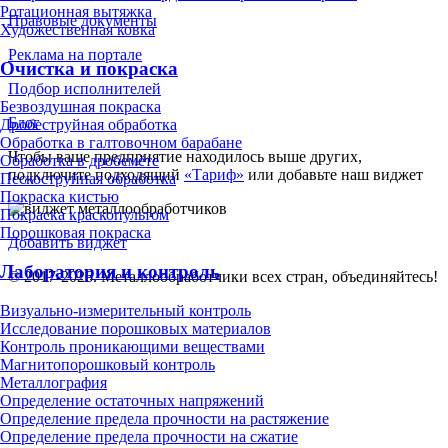
Ротационная вытяжка
Правовые документы
Художественная ковка
Реклама на портале
Очистка и покраска
Подбор исполнителей
Безвоздушная покраска
Блог
Дробеструйная обработка
Обработка в галтовочном барабане
Чтобы ваше предприятие находилось выше других,
Обработка в дробемёте
подключите подходящий
«Тариф»
или добавьте наш виджет
Пескоструйная обработка
Покраска кистью
Покраска краскопультом
Порошковая покраска
Добавить виджет
Лаборатория и контроль
© 2017-2026. Металлообработчики всех стран, объединяйтесь!
Визуально-измерительный контроль
Исследование порошковых материалов
Контроль проникающими веществами
Магнитопорошковый контроль
Металлография
Определение остаточных напряжений
Определение предела прочности на растяжение
Определение предела прочности на сжатие