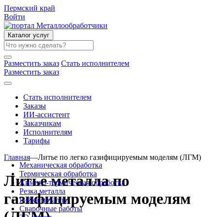
Пермский край
Войти
Каталог услуг
Разместить заказ
Стать исполнителем
Разместить заказ
Стать исполнителем
Заказы
ИИ-ассистент
Заказчикам
Исполнителям
Тарифы
Главная
—
Литье по легко газифицируемым моделям (ЛГМ)
Механическая обработка
Термическая обработка
Литье металла по
Химико-термическая обработка
Резка металла
газифицируемым моделям
Гибка металла
Сварочные работы
(ЛГМ)