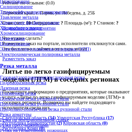
Плакирование
Рейтинг по отзывам:
(0.0)
Силицирование
Термодиффузионное цинкование
Пермский край, г. Пермь, ул. Лебедева, д. 25Б
Травление металла
Химическое фосфатирование
Стаж (лет):
10
Сотрудников:
?
Площадь (м²):
?
Станков:
?
Хромоалитирование
Подробнее о предприятии
Хромосилицирование
Что нужно сделать?
Цементация
Разместите заказ на портале, исполнители откликнутся сами.
Цианирование
Это бесплатно и займет всего пару минут
Электролитно-плазменная полировка (ЭПП)
Электрохимическая полировка металла
Разместить заказ
Резка металла
Литье по легко газифицируемым
Газовая/газопламенная/кислородная резка
моделям (ЛГМ) в соседних регионах
Гидроабразивная резка
Лазерная резка
Посмотрите информацию о предприятиях, которые оказывают
Плазменная резка
услугу «Литье по легко газифицируемым моделям (ЛГМ)» в
Поперечная резка рулонной стали
соседних регионах. Возможно вы найдете подходящего
Продольная резка рулонной стали
исполнителя среди них.
Продольно-поперечная резка рулонной стали
Резка арматуры
Свердловская область
(34)
Удмуртская Республика
(17)
Резка на ленточнопильном станке
Республика Башкортостан
(2)
Кировская область
(0)
Резка пресс-ножницами
Республика Коми
(0)
Рубка на гильотинных ножницах