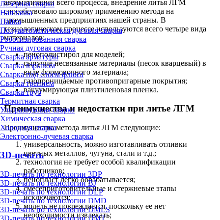
автоматизации всего процесса, внедрение литья ЛГМ
Лазерная сварка
способствовало широкому применению метода на
Наплавка
промышленных предприятиях нашей страны. В
Пайка
технологическом процессе используются всего четыре вида
Полуавтоматическая дуговая сварка
материалов:
Роботизированная сварка
Ручная дуговая сварка
пенополистирол для моделей;
Сварка арматуры
сыпучие несвязанные материалы (песок кварцевый) в
Сварка взрывом
виде формовочного материала;
Сварка под слоем флюса
газопроницаемые противопригарные покрытия;
Сварка трением
вакуумирующая плиэтиленовая пленка.
Сварка труб
Термитная сварка
Преимущества и недостатки при литье ЛГМ
Ультразвуковая сварка
Химическая сварка
Холодная сварка
Преимущества метода литья ЛГМ следующие:
Электронно-лучевая сварка
универсальность, можно изготавливать отливки
цветных металлов, чугуна, стали и т.д.;
3D-печать
технология не требует особой квалификации
работников;
3D-печать по технологии 3DP
пенопласт легко обрабатывается;
3D-печать по технологии BJ
смесеприготовительные и стержневые этапы
3D-печать по технологии DLP
исключаются;
3D-печать по технологии DMD
модель не повреждается, поскольку ее нет
3D-печать по технологии DMLS
необходимости извлекать;
3D-печать по технологии DMT