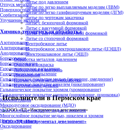
Литье под давлением
Отпуск металла
Литье по легко выплавляемым моделям (ЛВМ)
Поверхностная закалка
Литье по легко газифицируемым моделям (ЛГМ)
Сорбитизация
Литье по чертежам заказчика
Улучшение металла
Литье с безопочной формовкой
Литье с вакуумной формовкой
Химико-термическая обработка
Литье с вакуумно-плёночной формовкой
Литье со стопочной формовкой
Азотирование
Центробежное литье
Алитирование
Центробежное электрошлаковое литье (ЦЭШЛ)
Анодирование
Электрошлаковое литье (ЭШЛ)
Борирование
Обработка металлов давлением
Бороалитирование
Очистка и покраска
Газодинамическое напыление
Лаборатория и контроль
Газотермическое напыление
Инжиниринг
Гальваническое покрытие медью (меднение, омеднение)
Прочие услуги металлообработки
Гальваническое покрытие никелем (никелирование)
Изготовление деталей
Гальваническое покрытие хромом (хромирование)
Гальваническое покрытие цинком (цинкование, оцинковка)
Исполнители в Пермском крае
Карбонитрация
Микродуговое оксидирование (МДО)
Многослойное покрытие медью и никелем
Многослойное покрытие медью, никелем и хромом
Нитроцементация
ООО «ТД «Инструментал девелопмент»
Оксидирование