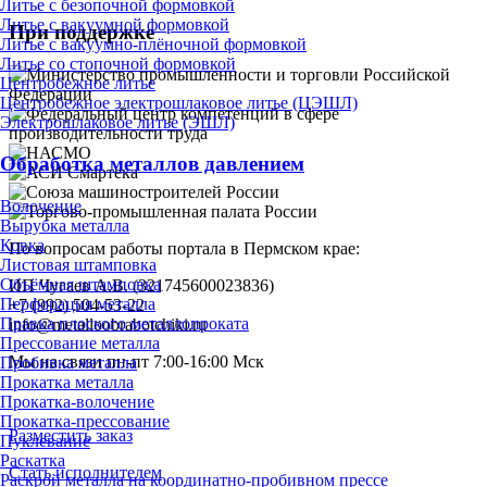
Литье с безопочной формовкой
Литье с вакуумной формовкой
При поддержке
Литье с вакуумно-плёночной формовкой
Литье со стопочной формовкой
Центробежное литье
Центробежное электрошлаковое литье (ЦЭШЛ)
Электрошлаковое литье (ЭШЛ)
Обработка металлов давлением
Волочение
Вырубка металла
Ковка
По вопросам работы портала в Пермском крае:
Листовая штамповка
Объёмная штамповка
ИП Чугаев А.В. (321745600023836)
Перфорация металла
+7 (992) 504-53-22
Правка плоского металлопроката
info@metalloobrabotchiki.ru
Прессование металла
Мы на связи пн-пт 7:00-16:00 Мск
Пробивка металла
Прокатка металла
Прокатка-волочение
Прокатка-прессование
Разместить заказ
Пуклевание
Раскатка
Стать исполнителем
Раскрой металла на координатно-пробивном прессе