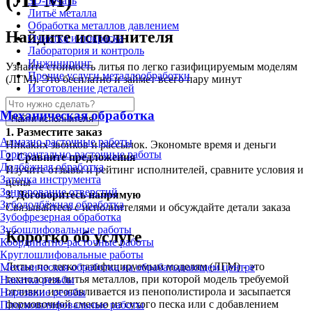
3D-печать
Литьё металла
Обработка металлов давлением
Найдите исполнителя
Очистка и покраска
Лаборатория и контроль
Инжиниринг
Узнайте стоимость литья по легко газифицируемым моделям
Прочие услуги металлообработки
(ЛГМ). Это бесплатно и займет всего пару минут
Изготовление деталей
Механическая обработка
Найти исполнителя
1.
Разместите заказ
Алмазно-расточные работы
Никаких звонков и рассылок. Экономьте время и деньги
Горизонтально-расточные работы
2.
Сравните предложения
Долбёжная обработка
Изучите отзывы и рейтинг исполнителей, сравните условия и
Заточка инструмента
цены
Зенкерование отверстий
3.
Договоритесь напрямую
Зубодолбёжная обработка
Связывайтесь с исполнителями и обсуждайте детали заказа
Зубофрезерная обработка
Зубошлифовальные работы
Коротко об услуге
Координатно-расточные работы
Круглошлифовальные работы
Литье по легко газифицируемым моделям (ЛГМ) - это
Механическая обработка на обрабатывающем центре
технология литья металлов, при которой модель требуемой
Накатка резьбы
отливки изготавливается из пенополистирола и засыпается
Нарезание резьбы
формовочной смесью из сухого песка или с добавлением
Плоскошлифовальные работы