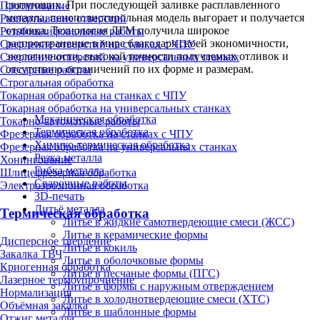
связующих. При последующей заливке расплавленного
Протягивание
металла, пенополистирольная модель выгорает и получается
Развертывание отверстий
отливка. Технология ЛГМ получила широкое
Резьбошлифовальные работы
распространение в мире благодаря своей экономичности,
Сверление отверстий на станках с ЧПУ
экологичности, высокой точности получаемых отливок и
Сверление отверстий на универсальных станках
отсутствию ограничений по их форме и размерам.
Слесарные работы
Строгальная обработка
Токарная обработка на станках с ЧПУ
Токарная обработка на универсальных станках
Механическая обработка
Токарно-автоматные работы
Термическая обработка
Фрезерная обработка на станках с ЧПУ
Химико-термическая обработка
Фрезерная обработка на универсальных станках
Резка металла
Хонингование
Гибка металла
Шлицефрезерная обработка
Сварочные работы
Электроэрозионная обработка
3D-печать
Литьё металла
Термическая обработка
Литье в жидкие самотвердеющие смеси (ЖСС)
Литье в керамические формы
Дисперсное твердение
Литье в кокиль
Закалка ТВЧ
Литье в оболочковые формы
Криогенная обработка
Литье в песчаные формы (ПГС)
Лазерное термоупрочнение
Литье в формы с наружным отверждением
Нормализация
Литье в холоднотвердеющие смеси (ХТС)
Объёмная закалка
Литье в шаблонные формы
Отжиг металла