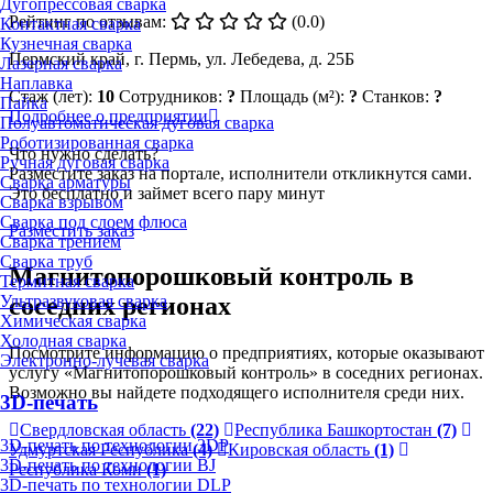
Дугопрессовая сварка
Рейтинг по отзывам:
(0.0)
Контактная сварка
Кузнечная сварка
Пермский край, г. Пермь, ул. Лебедева, д. 25Б
Лазерная сварка
Наплавка
Стаж (лет):
10
Сотрудников:
?
Площадь (м²):
?
Станков:
?
Пайка
Подробнее о предприятии
Полуавтоматическая дуговая сварка
Роботизированная сварка
Что нужно сделать?
Ручная дуговая сварка
Разместите заказ на портале, исполнители откликнутся сами.
Сварка арматуры
Это бесплатно и займет всего пару минут
Сварка взрывом
Сварка под слоем флюса
Разместить заказ
Сварка трением
Сварка труб
Магнитопорошковый контроль в
Термитная сварка
Ультразвуковая сварка
соседних регионах
Химическая сварка
Холодная сварка
Посмотрите информацию о предприятиях, которые оказывают
Электронно-лучевая сварка
услугу «Магнитопорошковый контроль» в соседних регионах.
Возможно вы найдете подходящего исполнителя среди них.
3D-печать
Свердловская область
(22)
Республика Башкортостан
(7)
3D-печать по технологии 3DP
Удмуртская Республика
(4)
Кировская область
(1)
3D-печать по технологии BJ
Республика Коми
(1)
3D-печать по технологии DLP