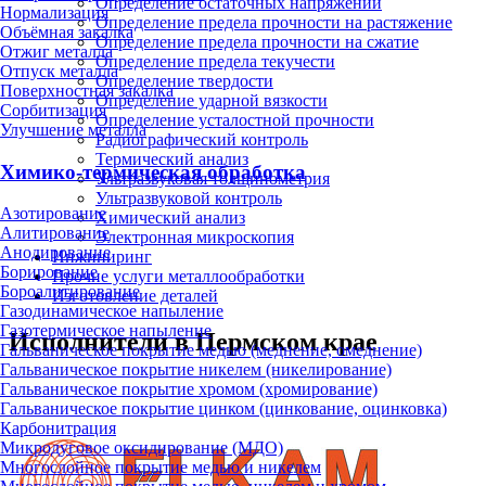
Определение остаточных напряжений
Нормализация
Определение предела прочности на растяжение
Объёмная закалка
Определение предела прочности на сжатие
Отжиг металла
Определение предела текучести
Отпуск металла
Определение твердости
Поверхностная закалка
Определение ударной вязкости
Сорбитизация
Определение усталостной прочности
Улучшение металла
Радиографический контроль
Термический анализ
Химико-термическая обработка
Ультразвуковая толщинометрия
Ультразвуковой контроль
Азотирование
Химический анализ
Алитирование
Электронная микроскопия
Анодирование
Инжиниринг
Борирование
Прочие услуги металлообработки
Бороалитирование
Изготовление деталей
Газодинамическое напыление
Газотермическое напыление
Исполнители в Пермском крае
Гальваническое покрытие медью (меднение, омеднение)
Гальваническое покрытие никелем (никелирование)
Гальваническое покрытие хромом (хромирование)
Гальваническое покрытие цинком (цинкование, оцинковка)
Карбонитрация
Микродуговое оксидирование (МДО)
Многослойное покрытие медью и никелем