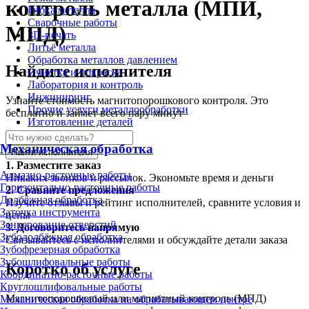
контроль металла (МПИ,
Гибка металла
Сварочные работы
МПД)
3D-печать
Литьё металла
Обработка металлов давлением
Найдите исполнителя
Очистка и покраска
Лаборатория и контроль
Инжиниринг
Узнайте стоимость магнитопорошкового контроля. Это
Прочие услуги металлообработки
бесплатно и займет всего пару минут
Изготовление деталей
Механическая обработка
Найти исполнителя
1.
Разместите заказ
Алмазно-расточные работы
Никаких звонков и рассылок. Экономьте время и деньги
Горизонтально-расточные работы
2.
Сравните предложения
Долбёжная обработка
Изучите отзывы и рейтинг исполнителей, сравните условия и
Заточка инструмента
цены
Зенкерование отверстий
3.
Договоритесь напрямую
Зубодолбёжная обработка
Связывайтесь с исполнителями и обсуждайте детали заказа
Зубофрезерная обработка
Зубошлифовальные работы
Коротко об услуге
Координатно-расточные работы
Круглошлифовальные работы
Магнитопорошковый или магнитный контроль (МПД)
Механическая обработка на обрабатывающем центре