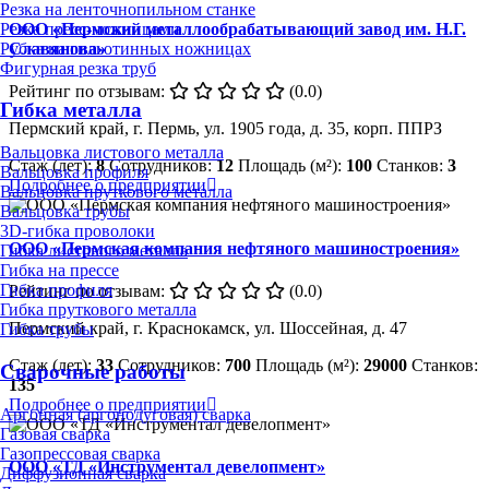
Резка на ленточнопильном станке
Резка пресс-ножницами
ООО «Пермский металлообрабатывающий завод им. Н.Г.
Рубка на гильотинных ножницах
Славянова»
Фигурная резка труб
Рейтинг по отзывам:
(0.0)
Гибка металла
Пермский край, г. Пермь, ул. 1905 года, д. 35, корп. ППРЗ
Вальцовка листового металла
Стаж (лет):
8
Сотрудников:
12
Площадь (м²):
100
Станков:
3
Вальцовка профиля
Подробнее о предприятии
Вальцовка пруткового металла
Вальцовка трубы
3D-гибка проволоки
ООО «Пермская компания нефтяного машиностроения»
Гибка листового металла
Гибка на прессе
Гибка профиля
Рейтинг по отзывам:
(0.0)
Гибка пруткового металла
Пермский край, г. Краснокамск, ул. Шоссейная, д. 47
Гибка трубы
Стаж (лет):
33
Сотрудников:
700
Площадь (м²):
29000
Станков:
Сварочные работы
135
Подробнее о предприятии
Аргонная (аргонодуговая) сварка
Газовая сварка
Газопрессовая сварка
ООО «ТД «Инструментал девелопмент»
Диффузионная сварка