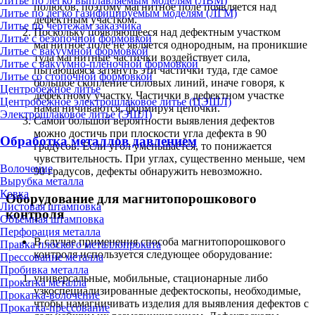
Литье по легко выплавляемым моделям (ЛВМ)
полюсов, поэтому магнитное поле появляется над
Литье по легко газифицируемым моделям (ЛГМ)
дефектным участком.
Литье по чертежам заказчика
Поскольку появляющееся над дефектным участком
Литье с безопочной формовкой
магнитное поле не является однородным, на проникшие
Литье с вакуумной формовкой
туда магнитные частички воздействует сила,
Литье с вакуумно-плёночной формовкой
пытающаяся затянуть эти частички туда, где самое
Литье со стопочной формовкой
большое скопление силовых линий, иначе говоря, к
Центробежное литье
дефектному участку. Частички в дефектном участке
Центробежное электрошлаковое литье (ЦЭШЛ)
намагничиваются, формируя цепочки.
Электрошлаковое литье (ЭШЛ)
Самой большой вероятности выявления дефектов
можно достичь при плоскости угла дефекта в 90
Обработка металлов давлением
градусов. Если угол уменьшается, то понижается
чувствительность. При углах, существенно меньше, чем
Волочение
90 градусов, дефекты обнаружить невозможно.
Вырубка металла
Ковка
Оборудование для магнитопорошкового
Листовая штамповка
контроля
Объёмная штамповка
Перфорация металла
В случае применения способа магнитопорошкового
Правка плоского металлопроката
контроля используется следующее оборудование:
Прессование металла
Пробивка металла
универсальные, мобильные, стационарные либо
Прокатка металла
узкоспециализированные дефектоскопы, необходимые,
Прокатка-волочение
чтобы намагничивать изделия для выявления дефектов с
Прокатка-прессование