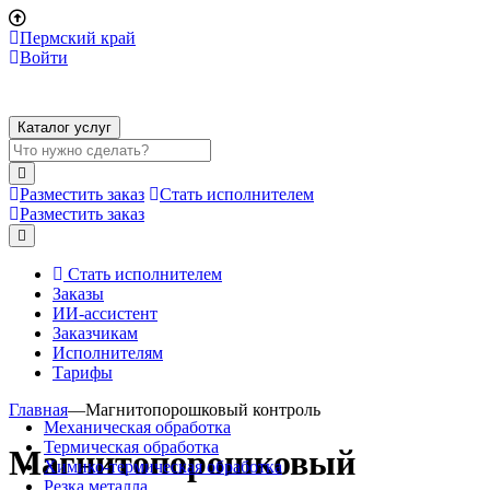
Пермский край
Войти
Каталог услуг
Разместить заказ
Стать исполнителем
Разместить заказ
Стать исполнителем
Заказы
ИИ-ассистент
Заказчикам
Исполнителям
Тарифы
Главная
—
Магнитопорошковый контроль
Механическая обработка
Термическая обработка
Магнитопорошковый
Химико-термическая обработка
Резка металла