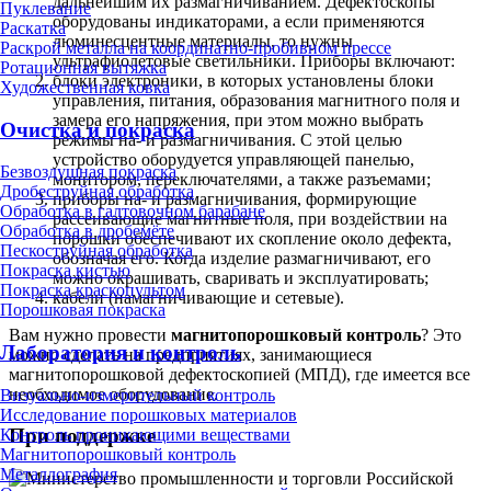
дальнейшим их размагничиванием. Дефектоскопы
Пуклевание
оборудованы индикаторами, а если применяются
Раскатка
люминесцентные материалы, то нужны
Раскрой металла на координатно-пробивном прессе
ультрафиолетовые светильники. Приборы включают:
Ротационная вытяжка
блоки электроники, в которых установлены блоки
Художественная ковка
управления, питания, образования магнитного поля и
замера его напряжения, при этом можно выбрать
Очистка и покраска
режимы на- и размагничивания. С этой целью
устройство оборудуется управляющей панелью,
Безвоздушная покраска
монитором, переключателями, а также разъемами;
Дробеструйная обработка
приборы на- и размагничивания, формирующие
Обработка в галтовочном барабане
рассеивающие магнитные поля, при воздействии на
Обработка в дробемёте
порошки обеспечивают их скопление около дефекта,
Пескоструйная обработка
обозначая его. Когда изделие размагничивают, его
Покраска кистью
можно окрашивать, сваривать и эксплуатировать;
Покраска краскопультом
кабели (намагничивающие и сетевые).
Порошковая покраска
Вам нужно провести
магнитопорошковый контроль
? Это
Лаборатория и контроль
можно сделать на предприятиях, занимающиеся
магнитопорошковой дефектоскопией (МПД), где имеется все
необходимое оборудование.
Визуально-измерительный контроль
Исследование порошковых материалов
При поддержке
Контроль проникающими веществами
Магнитопорошковый контроль
Металлография