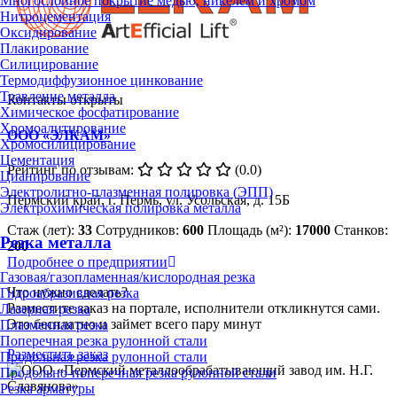
Многослойное покрытие медью, никелем и хромом
Нитроцементация
Оксидирование
Плакирование
Силицирование
Термодиффузионное цинкование
Травление металла
Контакты открыты
Химическое фосфатирование
Хромоалитирование
ООО «ЭЛКАМ»
Хромосилицирование
Цементация
Рейтинг по отзывам:
(0.0)
Цианирование
Электролитно-плазменная полировка (ЭПП)
Пермский край, г. Пермь, ул. Усольская, д. 15Б
Электрохимическая полировка металла
Стаж (лет):
33
Сотрудников:
600
Площадь (м²):
17000
Станков:
Резка металла
200
Подробнее о предприятии
Газовая/газопламенная/кислородная резка
Что нужно сделать?
Гидроабразивная резка
Разместите заказ на портале, исполнители откликнутся сами.
Лазерная резка
Это бесплатно и займет всего пару минут
Плазменная резка
Поперечная резка рулонной стали
Разместить заказ
Продольная резка рулонной стали
Продольно-поперечная резка рулонной стали
Резка арматуры