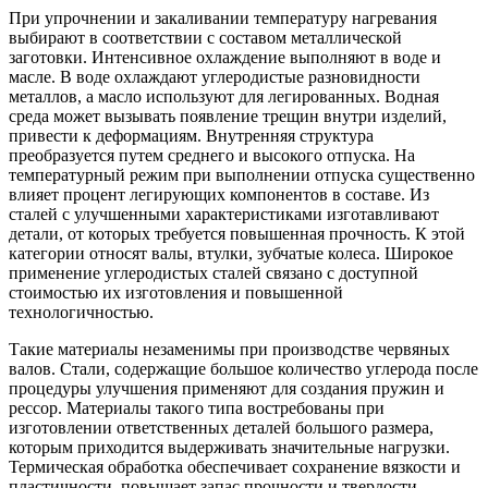
При упрочнении и закаливании температуру нагревания
выбирают в соответствии с составом металлической
заготовки. Интенсивное охлаждение выполняют в воде и
масле. В воде охлаждают углеродистые разновидности
металлов, а масло используют для легированных. Водная
среда может вызывать появление трещин внутри изделий,
привести к деформациям. Внутренняя структура
преобразуется путем среднего и высокого отпуска. На
температурный режим при выполнении отпуска существенно
влияет процент легирующих компонентов в составе. Из
сталей с улучшенными характеристиками изготавливают
детали, от которых требуется повышенная прочность. К этой
категории относят валы, втулки, зубчатые колеса. Широкое
применение углеродистых сталей связано с доступной
стоимостью их изготовления и повышенной
технологичностью.
Такие материалы незаменимы при производстве червяных
валов. Стали, содержащие большое количество углерода после
процедуры улучшения применяют для создания пружин и
рессор. Материалы такого типа востребованы при
изготовлении ответственных деталей большого размера,
которым приходится выдерживать значительные нагрузки.
Термическая обработка обеспечивает сохранение вязкости и
пластичности, повышает запас прочности и твердости,