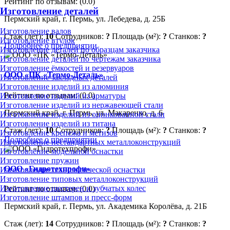
Рейтинг по отзывам:
(0.0)
Изготовление деталей
Пермский край, г. Пермь, ул. Лебедева, д. 25Б
Изготовление валов
Стаж (лет):
10
Сотрудников:
?
Площадь (м²):
?
Станков:
?
Изготовление втулок
Подробнее о предприятии
Изготовление деталей по образцам заказчика
Изготовление деталей по чертежам заказчика
Изготовление ёмкостей и резервуаров
ООО «ПК «Термо-Деталь»
Изготовление закладных деталей
Изготовление изделий из алюминия
Рейтинг по отзывам:
(0.0)
Изготовление изделий из арматуры
Изготовление изделий из нержавеющей стали
Пермский край, г. Пермь, ул. Макаренко, д. 6
Изготовление изделий из оцинкованной стали
Изготовление изделий из титана
Стаж (лет):
10
Сотрудников:
?
Площадь (м²):
?
Станков:
?
Изготовление крепежа и метизов
Подробнее о предприятии
Изготовление нестандартных металлоконструкций
Изготовление модельной оснастки
Изготовление пружин
ООО «Гидротехпрофи»
Изготовление технологической оснастки
Изготовление типовых металлоконструкций
Изготовление шестерен и зубчатых колес
Рейтинг по отзывам:
(0.0)
Изготовление штампов и пресс-форм
Пермский край, г. Пермь, ул. Академика Королёва, д. 21Б
Стаж (лет):
14
Сотрудников:
?
Площадь (м²):
?
Станков:
?