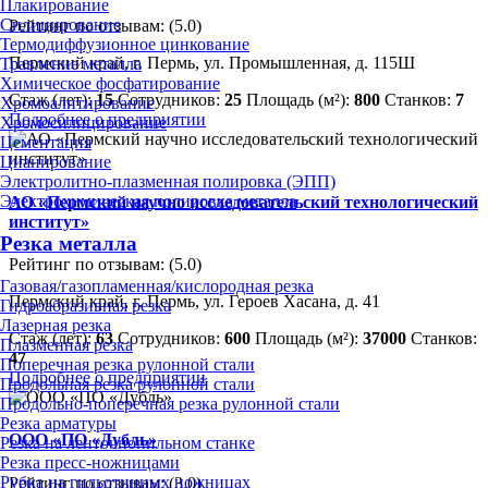
Плакирование
Силицирование
Рейтинг по отзывам:
(5.0)
Термодиффузионное цинкование
Пермский край, г. Пермь, ул. Промышленная, д. 115Ш
Травление металла
Химическое фосфатирование
Стаж (лет):
15
Сотрудников:
25
Площадь (м²):
800
Станков:
7
Хромоалитирование
Подробнее о предприятии
Хромосилицирование
Цементация
Цианирование
Электролитно-плазменная полировка (ЭПП)
Электрохимическая полировка металла
АО «Пермский научно исследовательский технологический
институт»
Резка металла
Рейтинг по отзывам:
(5.0)
Газовая/газопламенная/кислородная резка
Пермский край, г. Пермь, ул. Героев Хасана, д. 41
Гидроабразивная резка
Лазерная резка
Стаж (лет):
63
Сотрудников:
600
Площадь (м²):
37000
Станков:
Плазменная резка
47
Поперечная резка рулонной стали
Подробнее о предприятии
Продольная резка рулонной стали
Продольно-поперечная резка рулонной стали
Резка арматуры
ООО «ПО «Дубль»
Резка на ленточнопильном станке
Резка пресс-ножницами
Рубка на гильотинных ножницах
Рейтинг по отзывам:
(3.0)