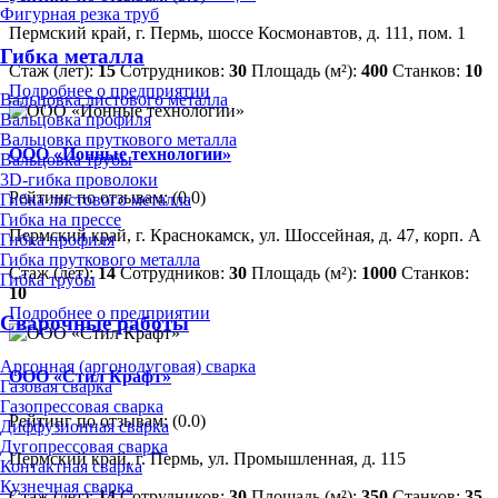
Фигурная резка труб
Пермский край, г. Пермь, шоссе Космонавтов, д. 111, пом. 1
Гибка металла
Стаж (лет):
15
Сотрудников:
30
Площадь (м²):
400
Станков:
10
Подробнее о предприятии
Вальцовка листового металла
Вальцовка профиля
Вальцовка пруткового металла
ООО «Ионные технологии»
Вальцовка трубы
3D-гибка проволоки
Рейтинг по отзывам:
(0.0)
Гибка листового металла
Гибка на прессе
Пермский край, г. Краснокамск, ул. Шоссейная, д. 47, корп. А
Гибка профиля
Гибка пруткового металла
Стаж (лет):
14
Сотрудников:
30
Площадь (м²):
1000
Станков:
Гибка трубы
10
Подробнее о предприятии
Сварочные работы
Аргонная (аргонодуговая) сварка
ООО «Стил Крафт»
Газовая сварка
Газопрессовая сварка
Рейтинг по отзывам:
(0.0)
Диффузионная сварка
Дугопрессовая сварка
Пермский край, г. Пермь, ул. Промышленная, д. 115
Контактная сварка
Кузнечная сварка
Стаж (лет):
14
Сотрудников:
30
Площадь (м²):
350
Станков:
35