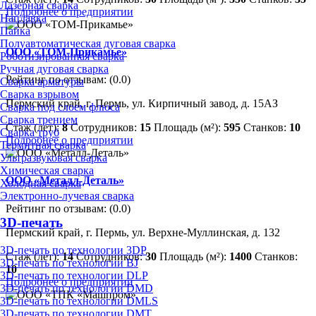
Лазерная сварка
Подробнее о предприятии
Наплавка
Пайка
Полуавтоматическая дуговая сварка
ООО «ТОМ-Прикамье»
Роботизированная сварка
Ручная дуговая сварка
Рейтинг по отзывам:
(0.0)
Сварка арматуры
Сварка взрывом
Пермский край, г. Пермь, ул. Кирпичный завод, д. 15АЗ
Сварка под слоем флюса
Сварка трением
Стаж (лет):
8
Сотрудников:
15
Площадь (м²):
595
Станков:
10
Сварка труб
Подробнее о предприятии
Термитная сварка
Ультразвуковая сварка
Химическая сварка
ООО «Металл-Деталь»
Холодная сварка
Электронно-лучевая сварка
Рейтинг по отзывам:
(0.0)
3D-печать
Пермский край, г. Пермь, ул. Верхне-Муллинская, д. 132
3D-печать по технологии 3DP
Стаж (лет):
14
Сотрудников:
30
Площадь (м²):
1400
Станков:
3D-печать по технологии BJ
10
3D-печать по технологии DLP
Подробнее о предприятии
3D-печать по технологии DMD
3D-печать по технологии DMLS
3D-печать по технологии DMT