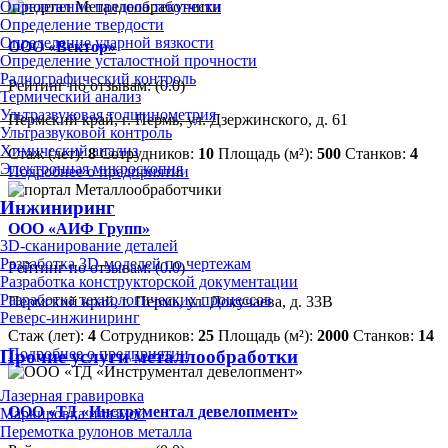
Определение предела текучести
Определение твердости
Определение ударной вязкости
ООО «Вектор»
Определение усталостной прочности
Радиографический контроль
Рейтинг по отзывам:
(0.0)
Термический анализ
Ультразвуковая толщинометрия
Пермский край, г. Пермь, ул. Дзержинского, д. 61
Ультразвуковой контроль
Химический анализ
Стаж (лет):
8
Сотрудников:
10
Площадь (м²):
500
Станков:
4
Электронная микроскопия
Подробнее о предприятии
Инжиниринг
ООО «АИФ Групп»
3D-сканирование деталей
Разработка 3D-моделей по чертежам
Рейтинг по отзывам:
(0.0)
Разработка конструкторской документации
Разработка технологических процессов
Пермский край, г. Пермь, ул. Докучаева, д. 33В
Реверс-инжиниринг
Стаж (лет):
4
Сотрудников:
25
Площадь (м²):
2000
Станков:
14
Подробнее о предприятии
Прочие услуги металлообработки
Лазерная гравировка
ООО «ТД «Инструментал девелопмент»
Маркировка плазмой
Перемотка рулонов металла