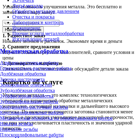
3D-печать
Литьё металла
Узнайте стоимость улучшения металла. Это бесплатно и
Обработка металлов давлением
займет всего пару минут
Очистка и покраска
Лаборатория и контроль
Инжиниринг
Найти исполнителя
Прочие услуги металлообработки
1.
Разместите заказ
Изготовление деталей
Никаких звонков и рассылок. Экономьте время и деньги
2.
Сравните предложения
Механическая обработка
Изучите отзывы и рейтинг исполнителей, сравните условия и
цены
Алмазно-расточные работы
3.
Договоритесь напрямую
Горизонтально-расточные работы
Связывайтесь с исполнителями и обсуждайте детали заказа
Долбёжная обработка
Заточка инструмента
Коротко об услуге
Зенкерование отверстий
Зубодолбёжная обработка
Улучшение металла — это комплекс технологических
Зубофрезерная обработка
операций по термической обработке металлических
Зубошлифовальные работы
материалов, состоящий из закалки и дальнейшего высокого
Координатно-расточные работы
отпуска. По окончанию процесса заготовка становится менее
Круглошлифовальные работы
твердой и происходит уменьшение показателей ее прочности,
Механическая обработка на обрабатывающем центре
но при этом увеличивается пластичность и значения ударной
Накатка резьбы
вязкости.
Нарезание резьбы
Плоскошлифовальные работы