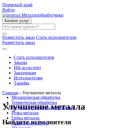
Пермский край
Войти
Каталог услуг
Разместить заказ
Стать исполнителем
Разместить заказ
Стать исполнителем
Заказы
ИИ-ассистент
Заказчикам
Исполнителям
Тарифы
Главная
—
Улучшение металла
Механическая обработка
Термическая обработка
Улучшение металла
Химико-термическая обработка
Резка металла
Гибка металла
Найдите исполнителя
Сварочные работы