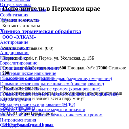
Отпуск металла
Исполнители в Пермском крае
Поверхностная закалка
Сорбитизация
Улучшение металла
Контакты открыты
Химико-термическая обработка
ООО «ЭЛКАМ»
Азотирование
Алитирование
Рейтинг по отзывам:
(0.0)
Анодирование
Борирование
Пермский край, г. Пермь, ул. Усольская, д. 15Б
Бороалитирование
Стаж (лет):
33
Сотрудников:
600
Площадь (м²):
17000
Станков:
Газодинамическое напыление
200
Газотермическое напыление
Подробнее о предприятии
Гальваническое покрытие медью (меднение, омеднение)
Гальваническое покрытие никелем (никелирование)
Что нужно сделать?
Гальваническое покрытие хромом (хромирование)
Разместите заказ на портале, исполнители откликнутся сами.
Гальваническое покрытие цинком (цинкование, оцинковка)
Это бесплатно и займет всего пару минут
Карбонитрация
Микродуговое оксидирование (МДО)
Разместить заказ
Многослойное покрытие медью и никелем
Многослойное покрытие медью, никелем и хромом
Нитроцементация
ООО «УралТермоПром»
Оксидирование