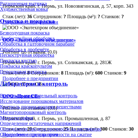
Ротационная вытяжка
Пермский край, г. Пермь, ул. Новозвягинская, д. 57, корп. 343
Художественная ковка
Стаж (лет):
36
Сотрудников:
?
Площадь (м²):
?
Станков:
?
Очистка и покраска
Подробнее о предприятии
Безвоздушная покраска
Дробеструйная обработка
ООО «Экотехпром объединение»
Обработка в галтовочном барабане
Обработка в дробемёте
Рейтинг по отзывам:
(0.0)
Пескоструйная обработка
Покраска кистью
Пермский край, г. Пермь, ул. Соликамская, д. 281Ж
Покраска краскопультом
Порошковая покраска
Стаж (лет):
8
Сотрудников:
8
Площадь (м²):
600
Станков:
9
Подробнее о предприятии
Лаборатория и контроль
Визуально-измерительный контроль
ООО «Пром СВ»
Исследование порошковых материалов
Контроль проникающими веществами
Рейтинг по отзывам:
(0.0)
Магнитопорошковый контроль
Металлография
Пермский край, г. Пермь, ул. Промышленная, д. 87
Определение остаточных напряжений
Определение предела прочности на растяжение
Стаж (лет):
20
Сотрудников:
25
Площадь (м²):
300
Станков:
30
Определение предела прочности на сжатие
Подробнее о предприятии