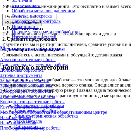
3D-печать
Литьё металла
Узнайте стоимость инжиниринга. Это бесплатно и займет всег
Обработка металлов давлением
Очистка и покраска
Лаборатория и контроль
Найти исполнителя
Инжиниринг
1.
Разместите заказ
Прочие услуги металлообработки
Никаких звонков и рассылок. Экономьте время и деньги
Изготовление деталей
2.
Сравните предложения
Изучите отзывы и рейтинг исполнителей, сравните условия и 
Механическая обработка
3.
Договоритесь напрямую
Связывайтесь с исполнителями и обсуждайте детали заказа
Алмазно-расточные работы
Горизонтально-расточные работы
Коротко о категории
Долбёжная обработка
Заточка инструмента
Инжиниринг в металлообработке — это мост между идеей заказ
Зенкерование отверстий
производства еще до запуска первого станка. Специалист анал
Зубодолбёжная обработка
ЧПУ-обработку или лазерную резку. Главная задача техническо
Зубофрезерная обработка
металла и времени цикла, гарантируя точность до микрона при
Зубошлифовальные работы
Координатно-расточные работы
Механическая обработка
Круглошлифовальные работы
Термическая обработка
Механическая обработка на обрабатывающем центре
Химико-термическая обработка
Накатка резьбы
Резка металла
Нарезание резьбы
Гибка металла
Плоскошлифовальные работы