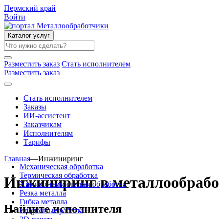
Пермский край
Войти
Каталог услуг
Разместить заказ
Стать исполнителем
Разместить заказ
Стать исполнителем
Заказы
ИИ-ассистент
Заказчикам
Исполнителям
Тарифы
Главная
—
Инжиниринг
Механическая обработка
Термическая обработка
Инжиниринг в металлообрабо
Химико-термическая обработка
Резка металла
Гибка металла
Найдите исполнителя
Сварочные работы