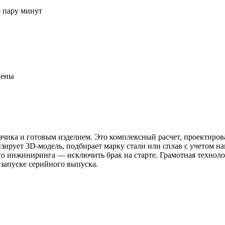
о пару минут
цены
чика и готовым изделием. Это комплексный расчет, проектиров
изирует 3D-модель, подбирает марку стали или сплав с учетом н
го инжиниринга — исключить брак на старте. Грамотная технолог
 запуске серийного выпуска.