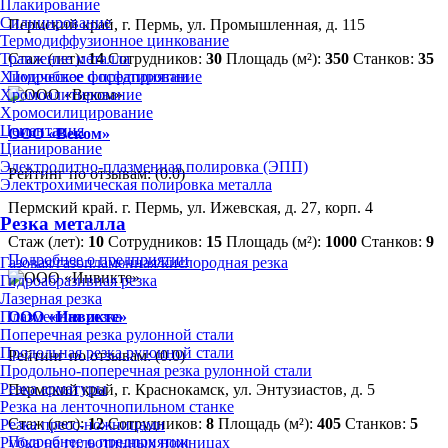
Плакирование
Силицирование
Пермский край, г. Пермь, ул. Промышленная, д. 115
Термодиффузионное цинкование
Стаж (лет):
14
Сотрудников:
30
Площадь (м²):
350
Станков:
35
Травление металла
Подробнее о предприятии
Химическое фосфатирование
Хромоалитирование
Хромосилицирование
Цементация
ООО «Веком»
Цианирование
Электролитно-плазменная полировка (ЭПП)
Рейтинг по отзывам:
(0.0)
Электрохимическая полировка металла
Пермский край. г. Пермь, ул. Ижевская, д. 27, корп. 4
Резка металла
Стаж (лет):
10
Сотрудников:
15
Площадь (м²):
1000
Станков:
9
Подробнее о предприятии
Газовая/газопламенная/кислородная резка
Гидроабразивная резка
Лазерная резка
Плазменная резка
ООО «Инвикте»
Поперечная резка рулонной стали
Продольная резка рулонной стали
Рейтинг по отзывам:
(0.0)
Продольно-поперечная резка рулонной стали
Резка арматуры
Пермский край, г. Краснокамск, ул. Энтузиастов, д. 5
Резка на ленточнопильном станке
Стаж (лет):
12
Сотрудников:
8
Площадь (м²):
405
Станков:
5
Резка пресс-ножницами
Подробнее о предприятии
Рубка на гильотинных ножницах