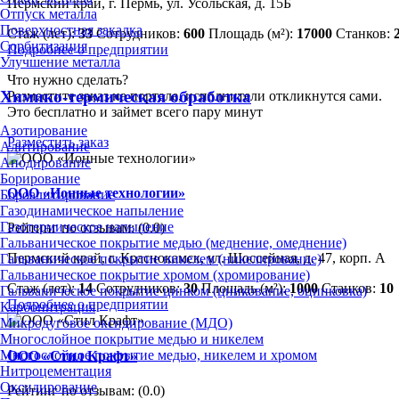
Пермский край, г. Пермь, ул. Усольская, д. 15Б
Отпуск металла
Поверхностная закалка
Стаж (лет):
33
Сотрудников:
600
Площадь (м²):
17000
Станков:
Сорбитизация
Подробнее о предприятии
Улучшение металла
Что нужно сделать?
Химико-термическая обработка
Разместите заказ на портале, исполнители откликнутся сами.
Это бесплатно и займет всего пару минут
Азотирование
Разместить заказ
Алитирование
Анодирование
Борирование
ООО «Ионные технологии»
Бороалитирование
Газодинамическое напыление
Газотермическое напыление
Рейтинг по отзывам:
(0.0)
Гальваническое покрытие медью (меднение, омеднение)
Пермский край, г. Краснокамск, ул. Шоссейная, д. 47, корп. А
Гальваническое покрытие никелем (никелирование)
Гальваническое покрытие хромом (хромирование)
Стаж (лет):
14
Сотрудников:
30
Площадь (м²):
1000
Станков:
10
Гальваническое покрытие цинком (цинкование, оцинковка)
Подробнее о предприятии
Карбонитрация
Микродуговое оксидирование (МДО)
Многослойное покрытие медью и никелем
Многослойное покрытие медью, никелем и хромом
ООО «Стил Крафт»
Нитроцементация
Оксидирование
Рейтинг по отзывам:
(0.0)