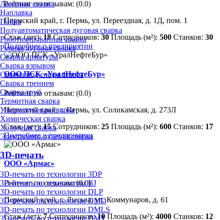
Лазерная сварка
Рейтинг по отзывам:
(0.0)
Наплавка
Пермский край, г. Пермь, ул. Переездная, д. 1Д, пом. 1
Пайка
Полуавтоматическая дуговая сварка
Стаж (лет):
18
Сотрудников:
30
Площадь (м²):
500
Станков:
30
Роботизированная сварка
Подробнее о предприятии
Ручная дуговая сварка
Сварка арматуры
Сварка взрывом
ООО ПСК «УралНефтеБур»
Сварка под слоем флюса
Сварка трением
Сварка труб
Рейтинг по отзывам:
(0.0)
Термитная сварка
Ультразвуковая сварка
Пермский край, г. Пермь, ул. Соликамская, д. 273Л
Химическая сварка
Стаж (лет):
15
Сотрудников:
25
Площадь (м²):
600
Станков:
17
Холодная сварка
Подробнее о предприятии
Электронно-лучевая сварка
3D-печать
ООО «Армас»
3D-печать по технологии 3DP
Рейтинг по отзывам:
(0.0)
3D-печать по технологии BJ
3D-печать по технологии DLP
Пермский край, г. Лысьва, ул. Коммунаров, д. 61
3D-печать по технологии DMD
3D-печать по технологии DMLS
Стаж (лет):
7
Сотрудников:
10
Площадь (м²):
4000
Станков:
12
3D-печать по технологии DMT