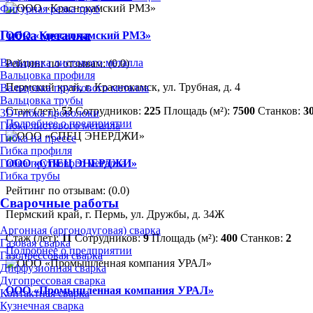
Фигурная резка труб
Гибка металла
ООО «Краснокамский РМЗ»
Вальцовка листового металла
Рейтинг по отзывам:
(0.0)
Вальцовка профиля
Пермский край, г. Краснокамск, ул. Трубная, д. 4
Вальцовка пруткового металла
Вальцовка трубы
Стаж (лет):
53
Сотрудников:
225
Площадь (м²):
7500
Станков:
3
3D-гибка проволоки
Подробнее о предприятии
Гибка листового металла
Гибка на прессе
Гибка профиля
ООО «СПЕЦ ЭНЕРДЖИ»
Гибка пруткового металла
Гибка трубы
Рейтинг по отзывам:
(0.0)
Сварочные работы
Пермский край, г. Пермь, ул. Дружбы, д. 34Ж
Аргонная (аргонодуговая) сварка
Стаж (лет):
11
Сотрудников:
9
Площадь (м²):
400
Станков:
2
Газовая сварка
Подробнее о предприятии
Газопрессовая сварка
Диффузионная сварка
Дугопрессовая сварка
ООО «Промышленная компания УРАЛ»
Контактная сварка
Кузнечная сварка