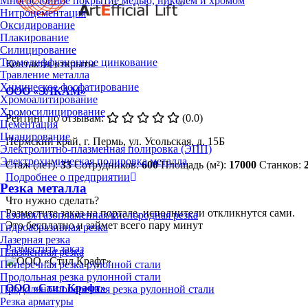
Многослойное покрытие медью, никелем и хромом
Нитроцементация
Оксидирование
Плакирование
Силицирование
Термодиффузионное цинкование
Контакты открыты
Травление металла
Химическое фосфатирование
ООО «ЭЛКАМ»
Хромоалитирование
Хромосилицирование
Рейтинг по отзывам:
(0.0)
Цементация
Цианирование
Пермский край, г. Пермь, ул. Усольская, д. 15Б
Электролитно-плазменная полировка (ЭПП)
Электрохимическая полировка металла
Стаж (лет):
33
Сотрудников:
600
Площадь (м²):
17000
Станков:
Подробнее о предприятии
Резка металла
Что нужно сделать?
Разместите заказ на портале, исполнители откликнутся сами.
Газовая/газопламенная/кислородная резка
Это бесплатно и займет всего пару минут
Гидроабразивная резка
Лазерная резка
Разместить заказ
Плазменная резка
Поперечная резка рулонной стали
Продольная резка рулонной стали
ООО «Стил Крафт»
Продольно-поперечная резка рулонной стали
Резка арматуры