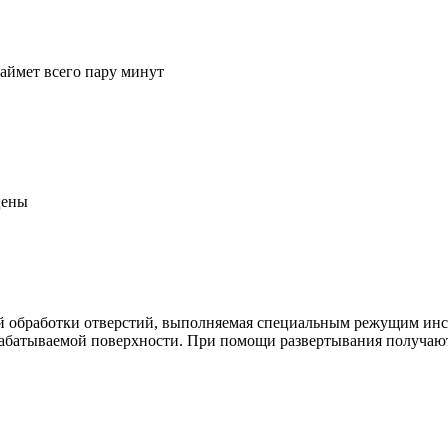
займет всего пару минут
цены
кой обработки отверстий, выполняемая специальным режущим ин
батываемой поверхности. При помощи развертывания получают 