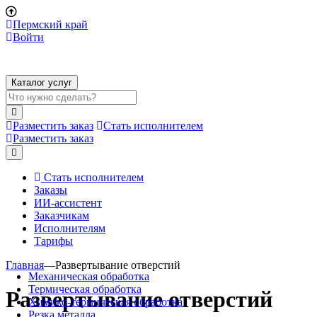
Пермский край
Войти
Каталог услуг
Разместить заказ
Стать исполнителем
Разместить заказ
Стать исполнителем
Заказы
ИИ-ассистент
Заказчикам
Исполнителям
Тарифы
Главная
—
Развертывание отверстий
Механическая обработка
Термическая обработка
Развертывание отверстий
Химико-термическая обработка
Резка металла