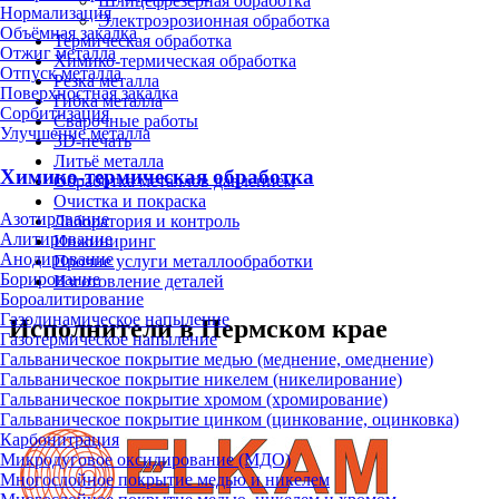
Шлицефрезерная обработка
Нормализация
Электроэрозионная обработка
Объёмная закалка
Термическая обработка
Отжиг металла
Химико-термическая обработка
Отпуск металла
Резка металла
Поверхностная закалка
Гибка металла
Сорбитизация
Сварочные работы
Улучшение металла
3D-печать
Литьё металла
Химико-термическая обработка
Обработка металлов давлением
Очистка и покраска
Азотирование
Лаборатория и контроль
Алитирование
Инжиниринг
Анодирование
Прочие услуги металлообработки
Борирование
Изготовление деталей
Бороалитирование
Газодинамическое напыление
Исполнители в Пермском крае
Газотермическое напыление
Гальваническое покрытие медью (меднение, омеднение)
Гальваническое покрытие никелем (никелирование)
Гальваническое покрытие хромом (хромирование)
Гальваническое покрытие цинком (цинкование, оцинковка)
Карбонитрация
Микродуговое оксидирование (МДО)
Многослойное покрытие медью и никелем