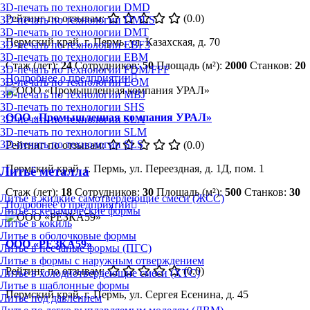
3D-печать по технологии DMD
Рейтинг по отзывам:
(0.0)
3D-печать по технологии DMLS
3D-печать по технологии DMT
Пермский край, г. Пермь, ул. Казахская, д. 70
3D-печать по технологии EBF3
3D-печать по технологии EBM
Стаж (лет):
24
Сотрудников:
50
Площадь (м²):
2000
Станков:
20
3D-печать по технологии FDM/FFF
Подробнее о предприятии
3D-печать по технологии LOM
3D-печать по технологии MBJ
3D-печать по технологии SHS
ООО «Промышленная компания УРАЛ»
3D-печать по технологии SLA
3D-печать по технологии SLM
3D-печать по технологии SLS
Рейтинг по отзывам:
(0.0)
Пермский край, г. Пермь, ул. Переездная, д. 1Д, пом. 1
Литьё металла
Стаж (лет):
18
Сотрудников:
30
Площадь (м²):
500
Станков:
30
Литье в жидкие самотвердеющие смеси (ЖСС)
Подробнее о предприятии
Литье в керамические формы
Литье в кокиль
Литье в оболочковые формы
ООО «РЕЗКА59»
Литье в песчаные формы (ПГС)
Литье в формы с наружным отверждением
Рейтинг по отзывам:
(0.0)
Литье в холоднотвердеющие смеси (ХТС)
Литье в шаблонные формы
Пермский край, г. Пермь, ул. Сергея Есенина, д. 45
Литье под давлением