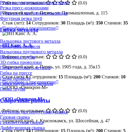
Резка на ленточнопильном станке
Рейтинг по отзывам:
(0.0)
Резка пресс-ножницами
Пермский край, г. Пермь, ул. Промышленная, д. 115
Рубка на гильотинных ножницах
Фигурная резка труб
Стаж (лет):
14
Сотрудников:
30
Площадь (м²):
350
Станков:
35
Подробнее о предприятии
Гибка металла
Вальцовка листового металла
ИП Канс А. А.
Вальцовка профиля
Вальцовка пруткового металла
Рейтинг по отзывам:
(0.0)
Вальцовка трубы
3D-гибка проволоки
Пермский край, г. Пермь, ул. 1905 года, д. 35к15
Гибка листового металла
Гибка на прессе
Стаж (лет):
6
Сотрудников:
15
Площадь (м²):
200
Станков:
10
Гибка профиля
Подробнее о предприятии
Гибка пруткового металла
Гибка трубы
ООО «Омикрон-М»
Сварочные работы
Рейтинг по отзывам:
(0.0)
Аргонная (аргонодуговая) сварка
Газовая сварка
Пермский край, г. Краснокамск, ул. Шоссейная, д. 47
Газопрессовая сварка
Диффузионная сварка
Стаж (лет):
14
Сотрудников:
15
Площадь (м²):
200
Станков:
5