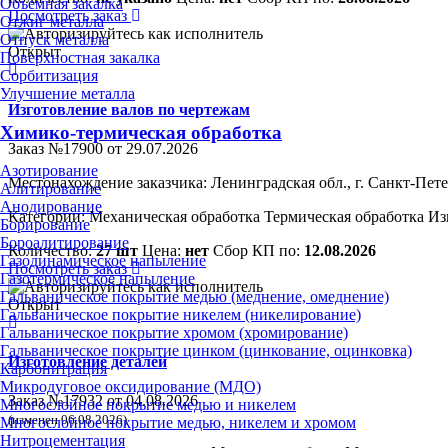
Объёмная закалка
Посмотреть заказ
Отжиг металла
Отпуск металла
Открыт
Поверхностная закалка
Сорбитизация
Улучшение металла
Изготовление валов по чертежам
Химико-термическая обработка
Заказ №17900 от 29.07.2026
Азотирование
Местонахождение заказчика: Ленинградская обл., г. Санкт-Пет
Алитирование
Анодирование
Категории:
Механическая обработка
Термическая обработка
Из
Борирование
Бороалитирование
Количество:
27 шт
Цена:
нет
Сбор КП по:
12.08.2026
Газодинамическое напыление
Посмотреть заказ
Газотермическое напыление
Гальваническое покрытие медью (меднение, омеднение)
Открыт
Гальваническое покрытие никелем (никелирование)
Гальваническое покрытие хромом (хромирование)
Гальваническое покрытие цинком (цинкование, оцинковка)
Изготовление деталей
Карбонитрация
Микродуговое оксидирование (МДО)
Заказ №17932 от 04.08.2026
Многослойное покрытие медью и никелем
(изменен 06.08.2026)
Многослойное покрытие медью, никелем и хромом
Нитроцементация