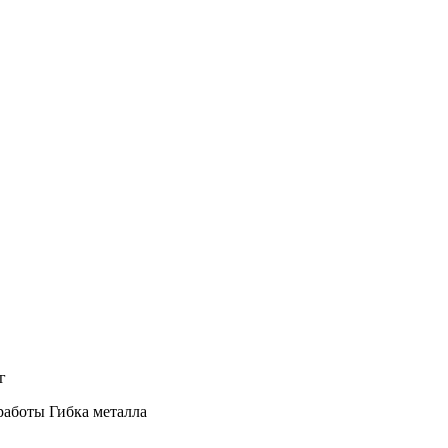
г
работы
Гибка металла