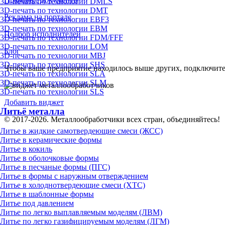
3D-печать по технологии DMLS
3D-печать по технологии DMT
Реклама на портале
3D-печать по технологии EBF3
3D-печать по технологии EBM
Подбор исполнителей
3D-печать по технологии FDM/FFF
3D-печать по технологии LOM
Блог
3D-печать по технологии MBJ
3D-печать по технологии SHS
Чтобы ваше предприятие находилось выше других, подключит
3D-печать по технологии SLA
3D-печать по технологии SLM
3D-печать по технологии SLS
Добавить виджет
Литьё металла
© 2017-2026. Металлообработчики всех стран, объединяйтесь!
Литье в жидкие самотвердеющие смеси (ЖСС)
Литье в керамические формы
Литье в кокиль
Литье в оболочковые формы
Литье в песчаные формы (ПГС)
Литье в формы с наружным отверждением
Литье в холоднотвердеющие смеси (ХТС)
Литье в шаблонные формы
Литье под давлением
Литье по легко выплавляемым моделям (ЛВМ)
Литье по легко газифицируемым моделям (ЛГМ)