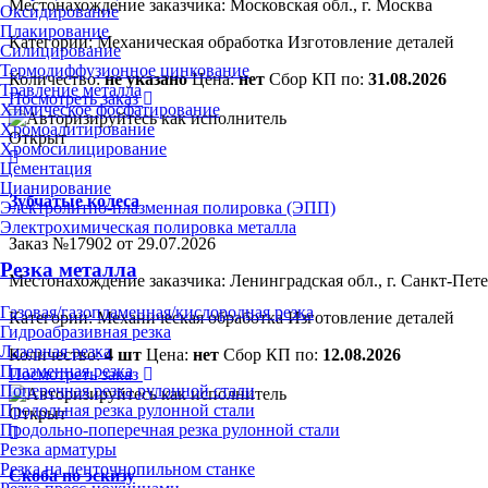
Местонахождение заказчика: Московская обл., г. Москва
Оксидирование
Плакирование
Категории:
Механическая обработка
Изготовление деталей
Силицирование
Термодиффузионное цинкование
Количество:
не указано
Цена:
нет
Сбор КП по:
31.08.2026
Травление металла
Посмотреть заказ
Химическое фосфатирование
Хромоалитирование
Открыт
Хромосилицирование
Цементация
Цианирование
Зубчатые колеса
Электролитно-плазменная полировка (ЭПП)
Электрохимическая полировка металла
Заказ №17902 от 29.07.2026
Резка металла
Местонахождение заказчика: Ленинградская обл., г. Санкт-Пет
Газовая/газопламенная/кислородная резка
Категории:
Механическая обработка
Изготовление деталей
Гидроабразивная резка
Лазерная резка
Количество:
4 шт
Цена:
нет
Сбор КП по:
12.08.2026
Плазменная резка
Посмотреть заказ
Поперечная резка рулонной стали
Продольная резка рулонной стали
Открыт
Продольно-поперечная резка рулонной стали
Резка арматуры
Резка на ленточнопильном станке
Скоба по эскизу