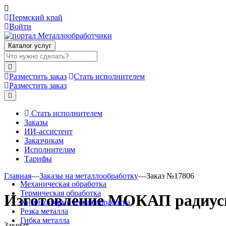
Пермский край
Войти
Каталог услуг
Разместить заказ
Стать исполнителем
Разместить заказ
Стать исполнителем
Заказы
ИИ-ассистент
Заказчикам
Исполнителям
Тарифы
Главная
—
Заказы на металлообработку
—
Заказ №17806
Механическая обработка
Термическая обработка
Изготовление МОКАП радиусн
Химико-термическая обработка
Резка металла
Гибка металла
Закрыт