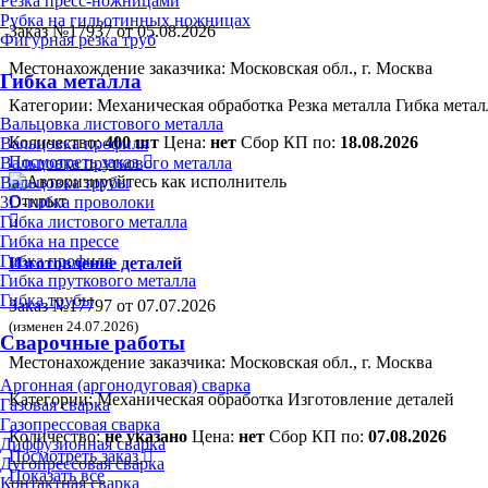
Резка пресс-ножницами
Рубка на гильотинных ножницах
Заказ №17937 от 05.08.2026
Фигурная резка труб
Местонахождение заказчика: Московская обл., г. Москва
Гибка металла
Категории:
Механическая обработка
Резка металла
Гибка метал
Вальцовка листового металла
Количество:
400 шт
Цена:
нет
Сбор КП по:
18.08.2026
Вальцовка профиля
Посмотреть заказ
Вальцовка пруткового металла
Вальцовка трубы
Открыт
3D-гибка проволоки
Гибка листового металла
Гибка на прессе
Гибка профиля
Изготовление деталей
Гибка пруткового металла
Гибка трубы
Заказ №17797 от 07.07.2026
(изменен 24.07.2026)
Сварочные работы
Местонахождение заказчика: Московская обл., г. Москва
Аргонная (аргонодуговая) сварка
Категории:
Механическая обработка
Изготовление деталей
Газовая сварка
Газопрессовая сварка
Количество:
не указано
Цена:
нет
Сбор КП по:
07.08.2026
Диффузионная сварка
Посмотреть заказ
Дугопрессовая сварка
Показать все
Контактная сварка