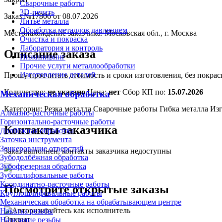
Сварочные работы
3D-печать
Заказ №17806 от 08.07.2026
Литьё металла
Обработка металлов давлением
Местонахождение заказчика:
Московская обл., г. Москва
Очистка и покраска
Лаборатория и контроль
Описание заказа
Инжиниринг
Прочие услуги металлообработки
Изготовление деталей
Прошу просчитать стоимость и сроки изготовления, без покраск
Количество:
не указано
Цена:
нет
Сбор КП по:
15.07.2026
Механическая обработка
Категории:
Резка металла
Сварочные работы
Гибка металла
Изг
Алмазно-расточные работы
Горизонтально-расточные работы
Контакты заказчика
Долбёжная обработка
Заточка инструмента
Зенкерование отверстий
Заказ выполнен, контакты заказчика недоступны
Зубодолбёжная обработка
Зубофрезерная обработка
Зубошлифовальные работы
Координатно-расточные работы
Посмотрите открытые заказы
Круглошлифовальные работы
Механическая обработка на обрабатывающем центре
Накатка резьбы
Открыт
Нарезание резьбы