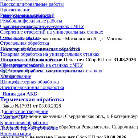
Плоскошлифовальные работы
Протягивание
Развертывание отверстий
Изготовление кулисы
Резьбошлифовальные работы
Сверление отверстий на станках с ЧПУ
Заказ №17930 от 03.08.2026
Сверление отверстий на универсальных станках
Слесарные работы
Местонахождение заказчика: Московская обл., г. Москва
Строгальная обработка
Токарная обработка на станках с ЧПУ
Категории:
Механическая обработка
Токарная обработка на универсальных станках
Количество:
10 комплектов
Цена:
нет
Сбор КП по:
31.08.2026
Токарно-автоматные работы
Посмотреть заказ
Фрезерная обработка на станках с ЧПУ
Фрезерная обработка на универсальных станках
Открыт
Хонингование
Шлицефрезерная обработка
Электроэрозионная обработка
Ящик для АКБ
Термическая обработка
Заказ №17931 от 03.08.2026
Дисперсное твердение
Местонахождение заказчика: Свердловская обл., г. Екатеринбур
Закалка ТВЧ
Криогенная обработка
Категории:
Механическая обработка
Резка металла
Сварочные 
Лазерное термоупрочнение
Нормализация
Количество:
не указано
Цена:
нет
Сбор КП по:
28.08.2026